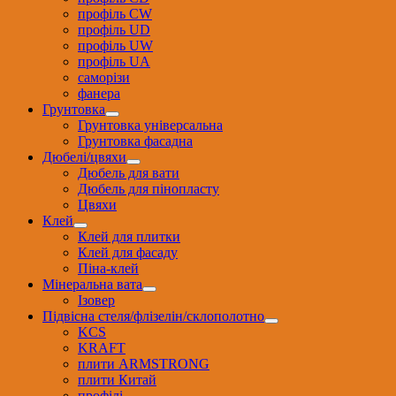
профіль CW
профіль UD
профіль UW
профіль UА
саморізи
фанера
Грунтовка
Грунтовка універсальна
Грунтовка фасадна
Дюбелі/цвяхи
Дюбель для вати
Дюбель для пінопласту
Цвяхи
Клей
Клей для плитки
Клей для фасаду
Піна-клей
Мінеральна вата
Ізовер
Підвісна стеля/флізелін/склополотно
KCS
KRAFT
плити ARMSTRONG
плити Китай
профілі