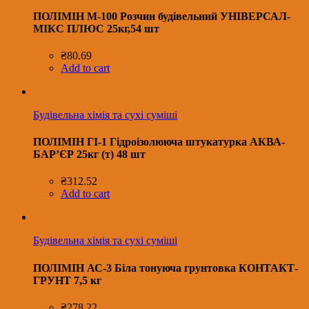
ПОЛІМІН М-100 Розчин будівельний УНІВЕРСАЛ-
МІКС ПЛЮС 25кг,54 шт
₴
80.69
Add to cart
Будівельна хімія та сухі суміші
ПОЛІМІН ГІ-1 Гідроізолююча штукатурка АКВА-
БАР’ЄР 25кг (т) 48 шт
₴
312.52
Add to cart
Будівельна хімія та сухі суміші
ПОЛІМІН АС-3 Біла тонуюча грунтовка КОНТАКТ-
ГРУНТ 7,5 кг
₴
278.22