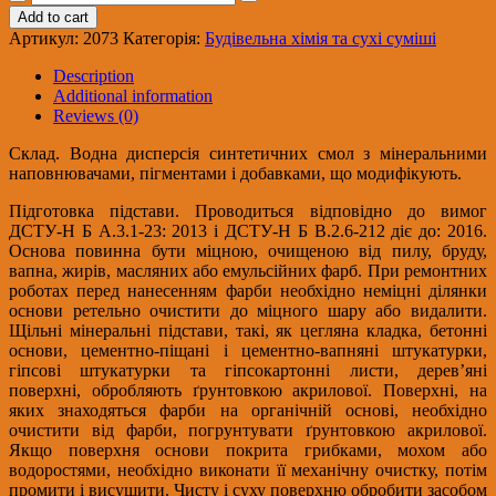
Кварц-
Add to cart
грунт
Артикул:
2073
Категорія:
Будівельна хімія та сухі суміші
акриловий
(10
Description
л),
Additional information
15
Reviews (0)
кг
(44)
Склад. Водна дисперсія синтетичних смол з мінеральними
quantity
наповнювачами, пігментами і добавками, що модифікують.
Підготовка підстави. Проводиться відповідно до вимог
ДСТУ-Н Б А.3.1-23: 2013 і ДСТУ-Н Б В.2.6-212 діє до: 2016.
Основа повинна бути міцною, очищеною від пилу, бруду,
вапна, жирів, масляних або емульсійних фарб. При ремонтних
роботах перед нанесенням фарби необхідно неміцні ділянки
основи ретельно очистити до міцного шару або видалити.
Щільні мінеральні підстави, такі, як цегляна кладка, бетонні
основи, цементно-піщані і цементно-вапняні штукатурки,
гіпсові штукатурки та гіпсокартонні листи, дерев’яні
поверхні, обробляють ґрунтовкою акрилової. Поверхні, на
яких знаходяться фарби на органічній основі, необхідно
очистити від фарби, погрунтувати ґрунтовкою акрилової.
Якщо поверхня основи покрита грибками, мохом або
водоростями, необхідно виконати її механічну очистку, потім
промити і висушити. Чисту і суху поверхню обробити засобом