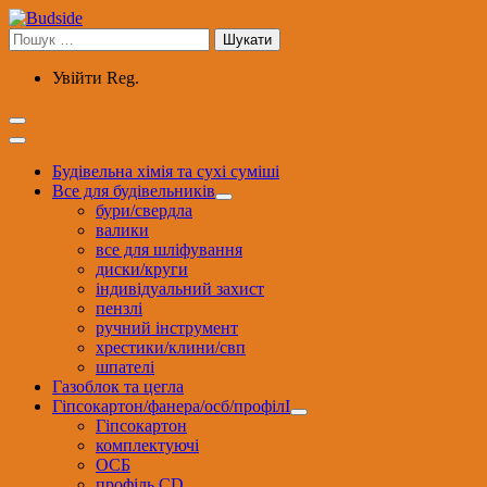
Перейти
до
Пошук:
вмісту
Увійти
Reg.
Будівельна хімія та сухі суміші
Все для будівельників
бури/свердла
валики
все для шліфування
диски/круги
індивідуальний захист
пензлі
ручний інструмент
хрестики/клини/свп
шпателі
Газоблок та цегла
Гіпсокартон/фанера/осб/профілІ
Гіпсокартон
комплектуючі
ОСБ
профіль CD