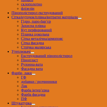
склополотно
флізелін
Пінополістирол екструдований
Сітка/куточок/плівка/витратні матеріали
Гідро, паро-бар’єр
Захисна плівка
Кут перфорований
Планка цокольна
Сітка металічна/армопояс
Сітка фасадна
Стрічка малярська
Утеплювачі
Екструдований пінополістирол
Пінопласт
Рулонна-вата
Фасадна вата
Фарби, лаки
ГФ
добавки / розчинники
Лак
Фарба інтер’єрна
Фарба фасадна
ПФ
Штукатурка