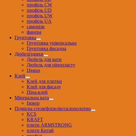
профіль CW
профіль UD
профіль UW
профіль UА
саморізи
фанера
Грунтовка
Грунтовка універсальна
Грунтовка фасадна
Дюбелі/цвяхи
Дюбель для вати
Дюбель для пінопласту
Цвяхи
Клей
Клей для плитки
Клей для фасаду
Піна-клей
Мінеральна вата
Ізовер
Підвісна стеля/флізелін/склополотно
KCS
KRAFT
плити ARMSTRONG
плити Китай
профілі