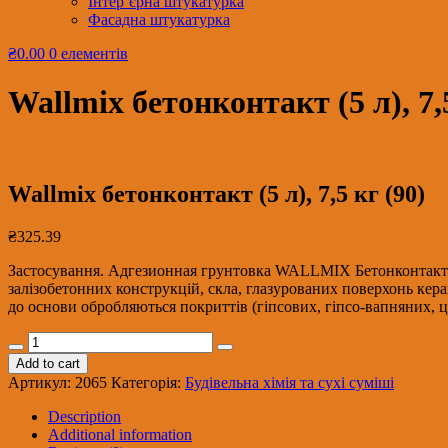
Інтер’єрна штукатурка
Фасадна штукатурка
₴0.00
0 елементів
Wallmix бетонконтакт (5 л), 7,5
Wallmix бетонконтакт (5 л), 7,5 кг (90)
₴
325.39
Застосування. Адгезионная грунтовка WALLMIX Бетонконтакт пр
залізобетонних конструкцій, скла, глазурованих поверхонь кер
до основи обробляються покриттів (гіпсових, гіпсо-вапняних, 
Wallmix
бетонконтакт
Add to cart
(5
Артикул:
2065
Категорія:
Будівельна хімія та сухі суміші
л),
7,5
Description
кг
Additional information
(90)