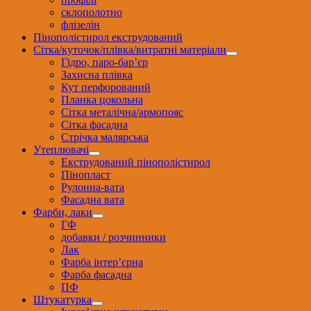
склополотно
флізелін
Пінополістирол екструдований
Сітка/куточок/плівка/витратні матеріали
Гідро, паро-бар’єр
Захисна плівка
Кут перфорований
Планка цокольна
Сітка металічна/армопояс
Сітка фасадна
Стрічка малярська
Утеплювачі
Екструдований пінополістирол
Пінопласт
Рулонна-вата
Фасадна вата
Фарби, лаки
ГФ
добавки / розчинники
Лак
Фарба інтер’єрна
Фарба фасадна
ПФ
Штукатурка