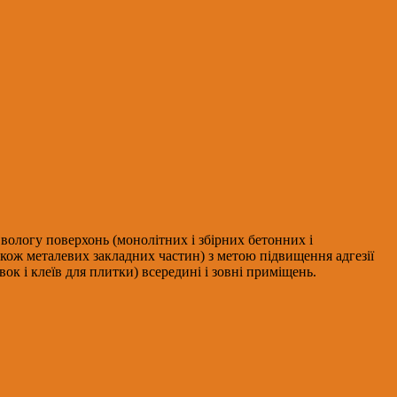
ологу поверхонь (монолітних і збірних бетонних і
кож металевих закладних частин) з метою підвищення адгезії
к і клеїв для плитки) всередині і зовні приміщень.