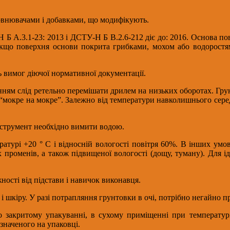
овнювачами і добавками, що модифікують.
 Б А.3.1-23: 2013 і ДСТУ-Н Б В.2.6-212 діє до: 2016. Основа по
що поверхня основи покрита грибками, мохом або водоростями
 вимог діючої нормативної документації.
ям слід ретельно перемішати дрилем на низьких оборотах. Грун
мокре на мокре”. Залежно від температури навколишнього середо
нструмент необхідно вимити водою.
ературі +20 ° C і відносній вологості повітря 60%. В інших ум
променів, а також підвищеної вологості (дощу, туману). Для ід
жності від підстави і навичок виконавця.
і шкіру. У разі потрапляння грунтовки в очі, потрібно негайно п
но закритому упакуванні, в сухому приміщенні при температу
азначеного на упаковці.