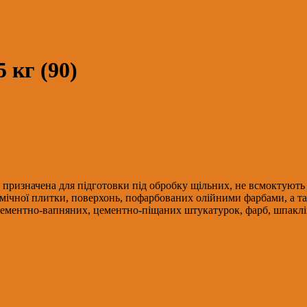
 кг (90)
изначена для підготовки під обробку щільних, не всмоктують в
амічної плитки, поверхонь, пофарбованих олійними фарбами, а та
цементно-вапняних, цементно-піщаних штукатурок, фарб, шпакліво