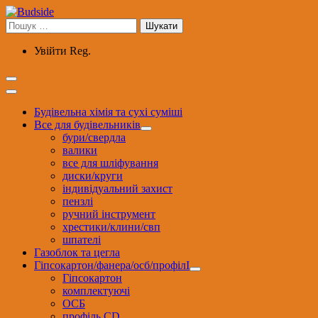
Перейти
до
Пошук:
вмісту
Увійти
Reg.
Будівельна хімія та сухі суміші
Все для будівельників
бури/свердла
валики
все для шліфування
диски/круги
індивідуальний захист
пензлі
ручний інструмент
хрестики/клини/свп
шпателі
Газоблок та цегла
Гіпсокартон/фанера/осб/профілІ
Гіпсокартон
комплектуючі
ОСБ
профіль CD