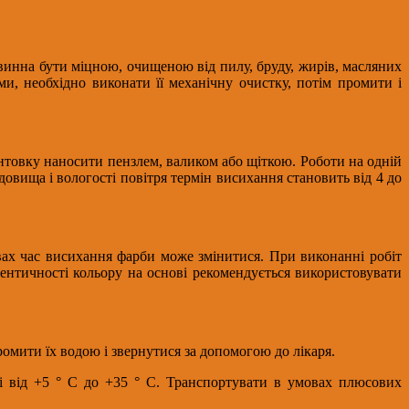
винна бути міцною, очищеною від пилу, бруду, жирів, масляних
, необхідно виконати її механічну очистку, потім промити і
товку наносити пензлем, валиком або щіткою. Роботи на одній
вища і вологості повітря термін висихання становить від 4 до
овах час висихання фарби може змінитися. При виконанні робіт
ентичності кольору на основі рекомендується використовувати
ромити їх водою і звернутися за допомогою до лікаря.
рі від +5 ° С до +35 ° С. Транспортувати в умовах плюсових