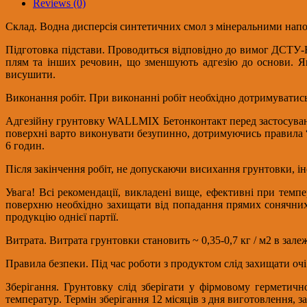
Reviews (0)
quantity
Склад. Водна дисперсія синтетичних смол з мінеральними нап
Підготовка підстави. Проводиться відповідно до вимог ДСТУ-Н
плям та інших речовин, що зменшують адгезію до основи. Як
висушити.
Виконання робіт. При виконанні робіт необхідно дотримуватись
Адгезійну грунтовку WALLMIX Бетонконтакт перед застосуванн
поверхні варто виконувати безупинно, дотримуючись правила “
6 годин.
Після закінчення робіт, не допускаючи висихання грунтовки, і
Увага! Всі рекомендації, викладені вище, ефективні при темп
поверхню необхідно захищати від попадання прямих сонячних 
продукцію однієї партії.
Витрата. Витрата грунтовки становить ~ 0,35-0,7 кг / м2 в зале
Правила безпеки. Під час роботи з продуктом слід захищати очі 
Зберігання. Грунтовку слід зберігати у фірмовому герметич
температур. Термін зберігання 12 місяців з дня виготовлення, з