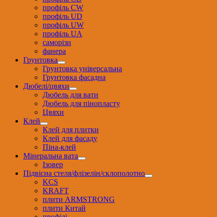
профіль CW
профіль UD
профіль UW
профіль UА
саморізи
фанера
Грунтовка
Грунтовка універсальна
Грунтовка фасадна
Дюбелі/цвяхи
Дюбель для вати
Дюбель для пінопласту
Цвяхи
Клей
Клей для плитки
Клей для фасаду
Піна-клей
Мінеральна вата
Ізовер
Підвісна стеля/флізелін/склополотно
KCS
KRAFT
плити ARMSTRONG
плити Китай
профілі