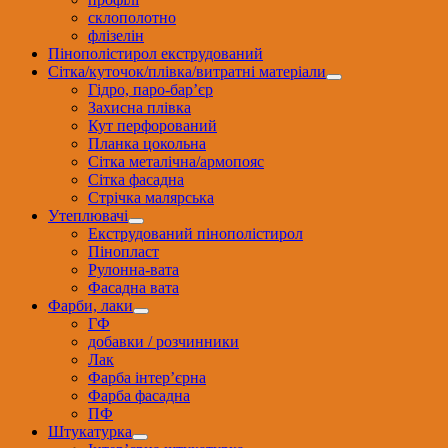
склополотно
флізелін
Пінополістирол екструдований
Сітка/куточок/плівка/витратні матеріали
Гідро, паро-бар’єр
Захисна плівка
Кут перфорований
Планка цокольна
Сітка металічна/армопояс
Сітка фасадна
Стрічка малярська
Утеплювачі
Екструдований пінополістирол
Пінопласт
Рулонна-вата
Фасадна вата
Фарби, лаки
ГФ
добавки / розчинники
Лак
Фарба інтер’єрна
Фарба фасадна
ПФ
Штукатурка