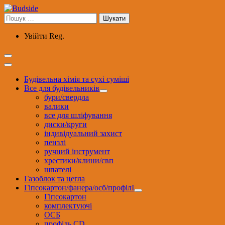
Перейти
до
Пошук:
вмісту
Увійти
Reg.
Будівельна хімія та сухі суміші
Все для будівельників
бури/свердла
валики
все для шліфування
диски/круги
індивідуальний захист
пензлі
ручний інструмент
хрестики/клини/свп
шпателі
Газоблок та цегла
Гіпсокартон/фанера/осб/профілІ
Гіпсокартон
комплектуючі
ОСБ
профіль CD