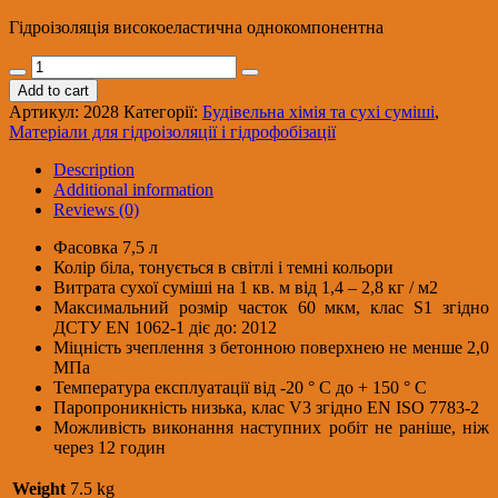
Гідроізоляція високоеластична однокомпонентна
SILTEK
Prooflex
Add to cart
Гідроізоляція
Артикул:
2028
Категорії:
Будівельна хімія та сухі суміші
,
високоеластична
Матеріали для гідроізоляції і гідрофобізації
однокомпонентна
(7,5
Description
кг)
Additional information
(пал72
Reviews (0)
шт.)
quantity
Фасовка 7,5 л
Колір біла, тонується в світлі і темні кольори
Витрата сухої суміші на 1 кв. м від 1,4 – 2,8 кг / м2
Максимальний розмір часток 60 мкм, клас S1 згідно
ДСТУ EN 1062-1 діє до: 2012
Міцність зчеплення з бетонною поверхнею не менше 2,0
МПа
Температура експлуатації від -20 ° С до + 150 ° С
Паропроникність низька, клас V3 згідно EN ISO 7783-2
Можливість виконання наступних робіт не раніше, ніж
через 12 годин
Weight
7.5 kg