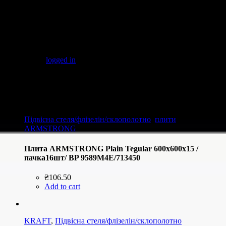
There are no reviews yet.
Be the first to review “KRAFT Профіль Fortis T-24
3600*38*24мм Ral 9003(уп.25шт)”
You must be
logged in
to post a review.
Related products
Підвісна стеля/флізелін/склополотно
,
плити
ARMSTRONG
Плита ARMSTRONG Plain Tegular 600х600х15 /
пачка16шт/ BP 9589M4E/713450
₴
106.50
Add to cart
KRAFT
,
Підвісна стеля/флізелін/склополотно