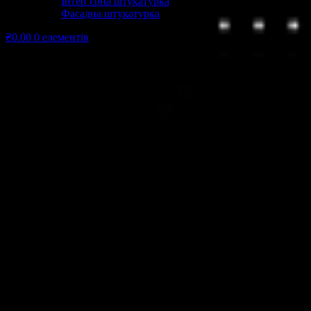
Інтер’єрна штукатурка
Фасадна штукатурка
₴0.00
0 елементів
KRAFT Профіль Fortis T-24
3600*38*24мм Ral
9003(уп.25шт)
KRAFT Профіль Fortis T-24
3600*38*24мм Ral 9003(уп.25шт)
₴
84.32
Підвісна система Kraft Fortis виготовлена ​​з високоякісної
оцинкованої сталі, на видиму частину якої нанесено захисне
полімерне покриття, стійке до дії агресивних чинників
зовнішнього середовища і може бути виконано в будь-якій
кольоровій гамі по RAL. Профілю мають додаткове ребро