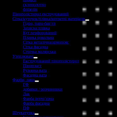
склополотно
флізелін
Пінополістирол екструдований
Сітка/куточок/плівка/витратні матеріали
Гідро, паро-бар’єр
Захисна плівка
Кут перфорований
Планка цокольна
Сітка металічна/армопояс
Сітка фасадна
Стрічка малярська
Утеплювачі
Екструдований пінополістирол
Пінопласт
Рулонна-вата
Фасадна вата
Фарби, лаки
ГФ
добавки / розчинники
Лак
Фарба інтер’єрна
Фарба фасадна
ПФ
Штукатурка