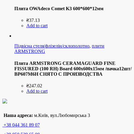
Плита OWAdeco Comet K3 600*600*12мм
₴
37.13
Add to cart
Підвісна стеля/флізелін/склополотно
,
плити
ARMSTRONG
Плита ARMSTRONG CERAMAGUARD FINE
FISSURED (100 RH) Board 600x600x15мм /пачка12шт/
BP607M6H СНЯТО С ПРОИЗВОДСТВА
₴
247.02
Add to cart
Наша адреса:
м.Київ, вул.Любомирська 3
+38 044 361 89 07