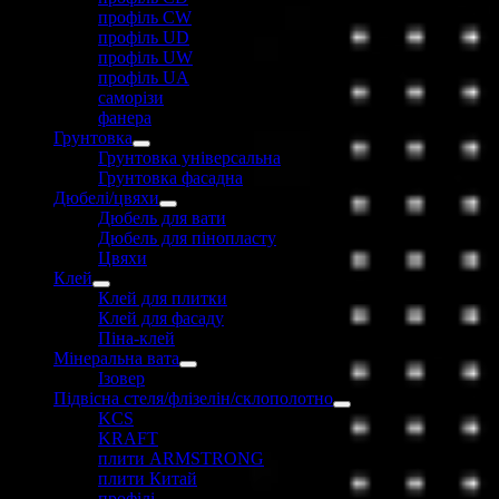
профіль CW
профіль UD
профіль UW
профіль UА
саморізи
фанера
Грунтовка
Грунтовка універсальна
Грунтовка фасадна
Дюбелі/цвяхи
Дюбель для вати
Дюбель для пінопласту
Цвяхи
Клей
Клей для плитки
Клей для фасаду
Піна-клей
Мінеральна вата
Ізовер
Підвісна стеля/флізелін/склополотно
KCS
KRAFT
плити ARMSTRONG
плити Китай
профілі