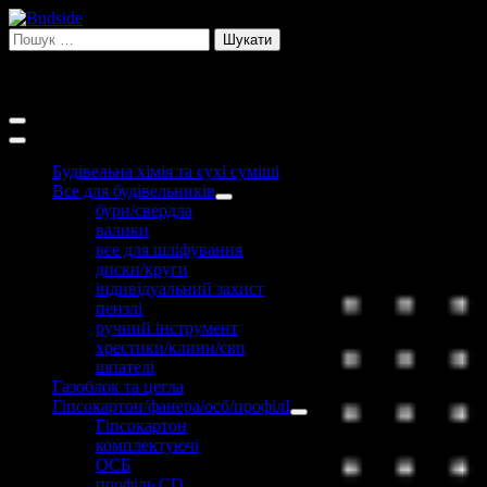
Перейти
до
Пошук:
вмісту
Увійти
Reg.
Будівельна хімія та сухі суміші
Все для будівельників
бури/свердла
валики
все для шліфування
диски/круги
індивідуальний захист
пензлі
ручний інструмент
хрестики/клини/свп
шпателі
Газоблок та цегла
Гіпсокартон/фанера/осб/профілІ
Гіпсокартон
комплектуючі
ОСБ
профіль CD