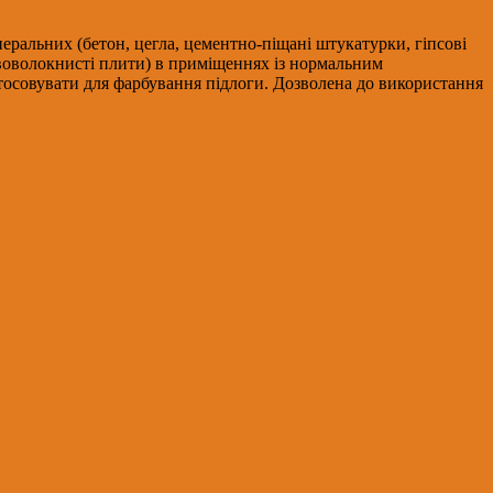
неральних (бетон, цегла, цементно-піщані штукатурки, гіпсові
евоволокнисті плити) в приміщеннях із нормальним
осовувати для фарбування підлоги. Дозволена до використання