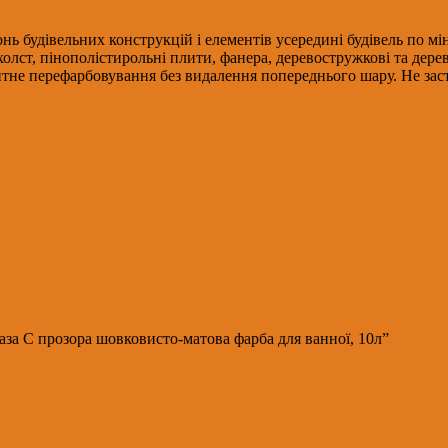
нь будівельних конструкцій і елементів усередині будівель по мі
холст, пінополістирольні плити, фанера, деревостружкові та дер
не перефарбовування без видалення попереднього шару. Не заст
за С прозора шовковисто-матова фарба для ванної, 10л”