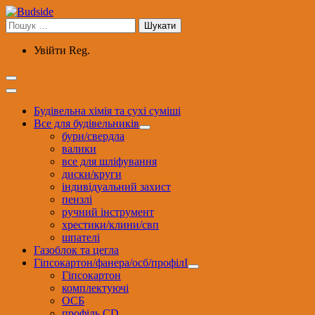
Перейти
до
Пошук:
вмісту
Увійти
Reg.
Будівельна хімія та сухі суміші
Все для будівельників
бури/свердла
валики
все для шліфування
диски/круги
індивідуальний захист
пензлі
ручний інструмент
хрестики/клини/свп
шпателі
Газоблок та цегла
Гіпсокартон/фанера/осб/профілІ
Гіпсокартон
комплектуючі
ОСБ
профіль CD