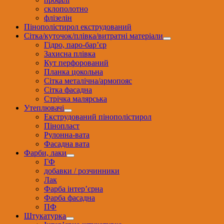
склополотно
флізелін
Пінополістирол екструдований
Сітка/куточок/плівка/витратні матеріали
Гідро, паро-бар’єр
Захисна плівка
Кут перфорований
Планка цокольна
Сітка металічна/армопояс
Сітка фасадна
Стрічка малярська
Утеплювачі
Екструдований пінополістирол
Пінопласт
Рулонна-вата
Фасадна вата
Фарби, лаки
ГФ
добавки / розчинники
Лак
Фарба інтер’єрна
Фарба фасадна
ПФ
Штукатурка