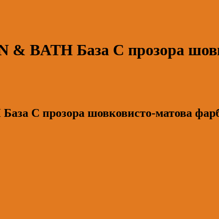
& BATH База С прозора шовк
за С прозора шовковисто-матова фарба