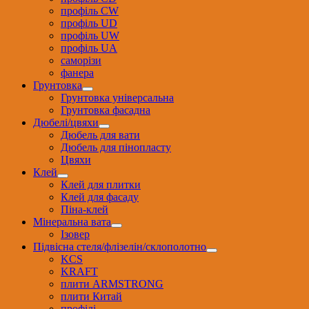
профіль CW
профіль UD
профіль UW
профіль UА
саморізи
фанера
Грунтовка
Грунтовка універсальна
Грунтовка фасадна
Дюбелі/цвяхи
Дюбель для вати
Дюбель для пінопласту
Цвяхи
Клей
Клей для плитки
Клей для фасаду
Піна-клей
Мінеральна вата
Ізовер
Підвісна стеля/флізелін/склополотно
KCS
KRAFT
плити ARMSTRONG
плити Китай
профілі