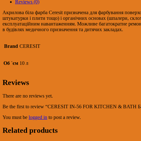
BATH
Reviews (0)
База
С
Акрилова біла фарба Ceresit призначена для фарбування поверхо
прозора
штукатурки і плити тощо) і органічних основах (шпалери, скло
шовковисто-
експлуатаційним навантаженням. Можливе багатократне ремонт
матова
в будівлях медичного призначення та дитячих закладах.
фарба
для
ванної,
Brand
CERESIT
10л
quantity
Об `єм
10 л
Reviews
There are no reviews yet.
Be the first to review “CERESIT IN-56 FOR KITCHEN & BATH Ба
You must be
logged in
to post a review.
Related products