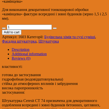
«камінцева»
Для виконання декоративної тонкошарової обробки
«камінцева» фактури всередині і зовні будинків (зерно 1,5 і 2,5
мм).
CERESIT
CT-
Add to cart
74
Артикул:
1603
Категорії:
Будівельна хімія та сухі суміші
,
(2,5
Фасадна штукатурка
,
Штукатурка
мм)
Штукатурка
Description
декоративна
Additional information
силіконова
Reviews (0)
камінцева
(зерно
властивості:
2,5
мм)
готова до застосування
база,
гидрофобная (водовідштовхувальна)
25кг
стійка до атмосферних впливів і забруднення
(24)
висока паропроникність
quantity
застосування:
Штукатурка Ceresit CT 74 призначена для декоративного
оздоблення всередині і зовні будинків бетонних, цегляних,