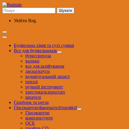
Перейти
до
Пошук:
вмісту
Увійти
Reg.
Будівельна хімія та сухі суміші
Все для будівельників
бури/свердла
валики
все для шліфування
диски/круги
індивідуальний захист
пензлі
ручний інструмент
хрестики/клини/свп
шпателі
Газоблок та цегла
Гіпсокартон/фанера/осб/профілІ
Гіпсокартон
комплектуючі
ОСБ
профіль CD