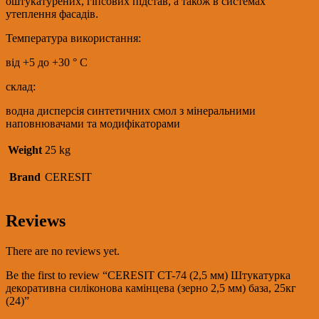
оштукатурених, гіпсових підстав, а також в системах
утеплення фасадів.
Температура використання:
від +5 до +30 ° C
склад:
водна дисперсія синтетичних смол з мінеральними
наповнювачами та модифікаторами
Weight
25 kg
Brand
CERESIT
Reviews
There are no reviews yet.
Be the first to review “CERESIT CT-74 (2,5 мм) Штукатурка
декоративна силіконова камінцева (зерно 2,5 мм) база, 25кг
(24)”