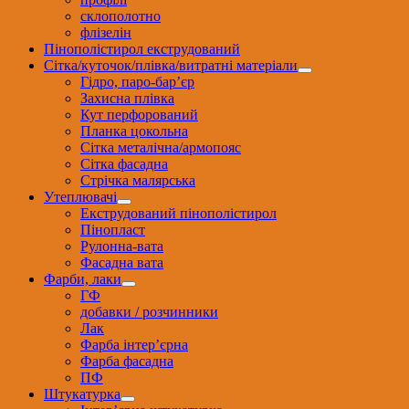
склополотно
флізелін
Пінополістирол екструдований
Сітка/куточок/плівка/витратні матеріали
Гідро, паро-бар’єр
Захисна плівка
Кут перфорований
Планка цокольна
Сітка металічна/армопояс
Сітка фасадна
Стрічка малярська
Утеплювачі
Екструдований пінополістирол
Пінопласт
Рулонна-вата
Фасадна вата
Фарби, лаки
ГФ
добавки / розчинники
Лак
Фарба інтер’єрна
Фарба фасадна
ПФ
Штукатурка