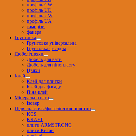
профіль CW
профіль UD
профіль UW
профіль UА
саморізи
фанера
Грунтовка
Грунтовка універсальна
Грунтовка фасадна
Дюбелі/цвяхи
Дюбель для вати
Дюбель для пінопласту
Цвяхи
Клей
Клей для плитки
Клей для фасаду
Піна-клей
Мінеральна вата
Ізовер
Підвісна стеля/флізелін/склополотно
KCS
KRAFT
плити ARMSTRONG
плити Китай
профілі