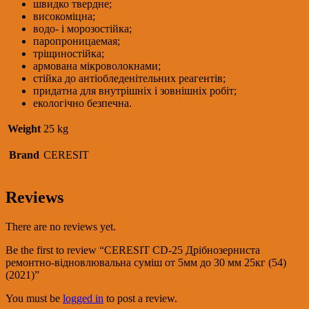
25кг
швидко твердне;
(54)
високоміцна;
(2021)
водо- і морозостійка;
quantity
паропроницаемая;
тріщиностійка;
армована мікроволокнами;
стійка до антіобледенітельних реагентів;
придатна для внутрішніх і зовнішніх робіт;
екологічно безпечна.
Weight
25 kg
Brand
CERESIT
Reviews
There are no reviews yet.
Be the first to review “CERESIT CD-25 Дрібнозерниста
ремонтно-відновлювальна суміш от 5мм до 30 мм 25кг (54)
(2021)”
You must be
logged in
to post a review.