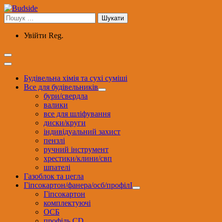
Перейти
до
Пошук:
вмісту
Увійти
Reg.
Будівельна хімія та сухі суміші
Все для будівельників
бури/свердла
валики
все для шліфування
диски/круги
індивідуальний захист
пензлі
ручний інструмент
хрестики/клини/свп
шпателі
Газоблок та цегла
Гіпсокартон/фанера/осб/профілІ
Гіпсокартон
комплектуючі
ОСБ
профіль CD