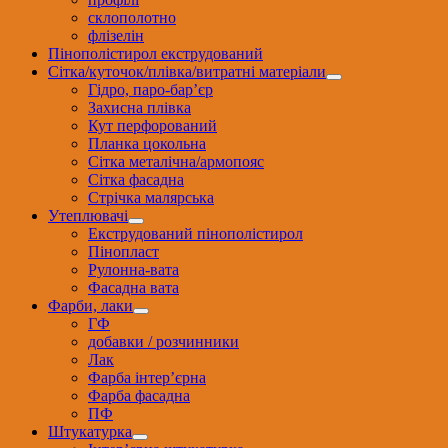
склополотно
флізелін
Пінополістирол екструдований
Сітка/куточок/плівка/витратні матеріали
Гідро, паро-бар’єр
Захисна плівка
Кут перфорований
Планка цокольна
Сітка металічна/армопояс
Сітка фасадна
Стрічка малярська
Утеплювачі
Екструдований пінополістирол
Пінопласт
Рулонна-вата
Фасадна вата
Фарби, лаки
ГФ
добавки / розчинники
Лак
Фарба інтер’єрна
Фарба фасадна
ПФ
Штукатурка