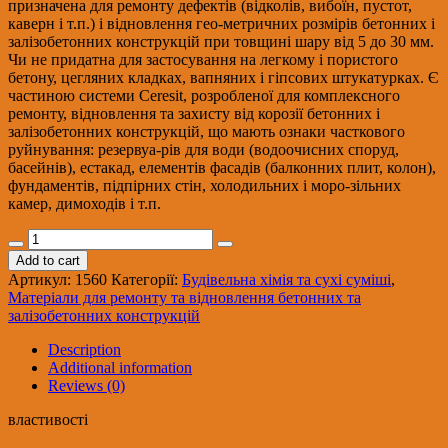
призначена для ремонту дефектів (відколів, вибоїн, пустот,
каверн і т.п.) і відновлення гео-метричних розмірів бетонних і
залізобетонних конструкцій при товщині шару від 5 до 30 мм.
Чи не придатна для застосування на легкому і пористого
бетону, цегляних кладках, вапняних і гіпсових штукатурках. Є
частиною системи Ceresit, розробленої для комплексного
ремонту, відновлення та захисту від корозії бетонних і
залізобетонних конструкцій, що мають ознаки часткового
руйнування: резервуа-рів для води (водоочисних споруд,
басейнів), естакад, елементів фасадів (балконних плит, колон),
фундаментів, підпірних стін, холодильних і моро-зільних
камер, димоходів і т.п.
CERESIT
CD-
Add to cart
25
Артикул:
1560
Категорії:
Будівельна хімія та сухі суміші
,
Дрібнозерниста
Матеріали для ремонту та відновлення бетонних та
ремонтно-
залізобетонних конструкцій
відновлювальна
суміш
Description
от
Additional information
5мм
Reviews (0)
до
30
властивості
мм