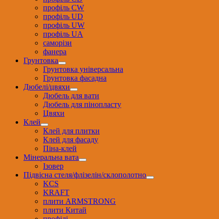
профіль CW
профіль UD
профіль UW
профіль UА
саморізи
фанера
Грунтовка
Грунтовка універсальна
Грунтовка фасадна
Дюбелі/цвяхи
Дюбель для вати
Дюбель для пінопласту
Цвяхи
Клей
Клей для плитки
Клей для фасаду
Піна-клей
Мінеральна вата
Ізовер
Підвісна стеля/флізелін/склополотно
KCS
KRAFT
плити ARMSTRONG
плити Китай
профілі