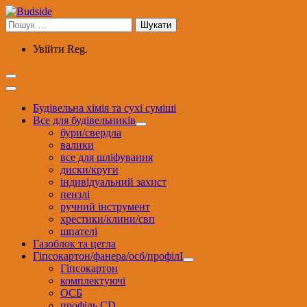
Перейти
до
Пошук:
вмісту
Увійти
Reg.
Будівельна хімія та сухі суміші
Все для будівельників
бури/свердла
валики
все для шліфування
диски/круги
індивідуальний захист
пензлі
ручний інструмент
хрестики/клини/свп
шпателі
Газоблок та цегла
Гіпсокартон/фанера/осб/профілІ
Гіпсокартон
комплектуючі
ОСБ
профіль CD