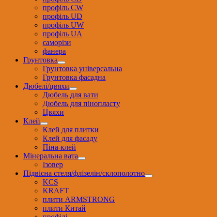
профіль CW
профіль UD
профіль UW
профіль UА
саморізи
фанера
Грунтовка
Грунтовка універсальна
Грунтовка фасадна
Дюбелі/цвяхи
Дюбель для вати
Дюбель для пінопласту
Цвяхи
Клей
Клей для плитки
Клей для фасаду
Піна-клей
Мінеральна вата
Ізовер
Підвісна стеля/флізелін/склополотно
KCS
KRAFT
плити ARMSTRONG
плити Китай
профілі