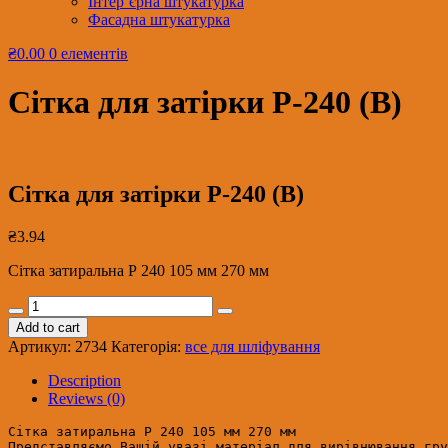
Інтер’єрна штукатурка
Фасадна штукатурка
₴0.00
0 елементів
Сітка для затірки Р-240 (B)
Сітка для затірки Р-240 (B)
₴
3.94
Сітка затиральна Р 240 105 мм 270 мм
Сітка
для
Add to cart
затірки
Артикул:
2734
Категорія:
все для шліфування
Р-240
(B)
Description
quantity
Reviews (0)
Сітка затиральна Р 240 105 мм 270 мм

Представляємо Вашій увазі матеріал для вирівнювання гру