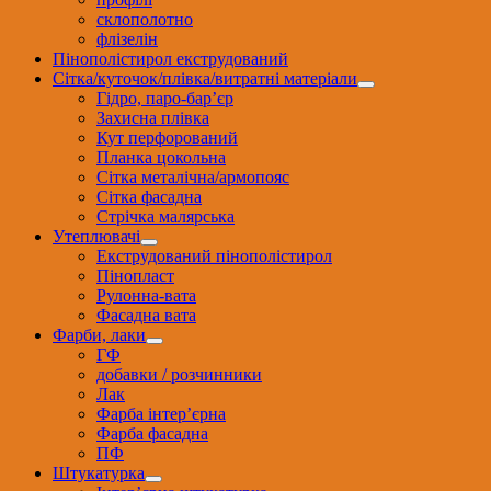
склополотно
флізелін
Пінополістирол екструдований
Сітка/куточок/плівка/витратні матеріали
Гідро, паро-бар’єр
Захисна плівка
Кут перфорований
Планка цокольна
Сітка металічна/армопояс
Сітка фасадна
Стрічка малярська
Утеплювачі
Екструдований пінополістирол
Пінопласт
Рулонна-вата
Фасадна вата
Фарби, лаки
ГФ
добавки / розчинники
Лак
Фарба інтер’єрна
Фарба фасадна
ПФ
Штукатурка