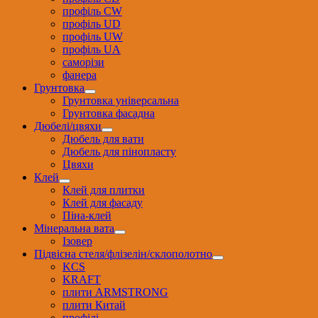
профіль CW
профіль UD
профіль UW
профіль UА
саморізи
фанера
Грунтовка
Грунтовка універсальна
Грунтовка фасадна
Дюбелі/цвяхи
Дюбель для вати
Дюбель для пінопласту
Цвяхи
Клей
Клей для плитки
Клей для фасаду
Піна-клей
Мінеральна вата
Ізовер
Підвісна стеля/флізелін/склополотно
KCS
KRAFT
плити ARMSTRONG
плити Китай
профілі