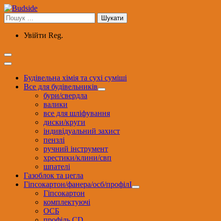
Перейти
до
Пошук:
вмісту
Увійти
Reg.
Будівельна хімія та сухі суміші
Все для будівельників
бури/свердла
валики
все для шліфування
диски/круги
індивідуальний захист
пензлі
ручний інструмент
хрестики/клини/свп
шпателі
Газоблок та цегла
Гіпсокартон/фанера/осб/профілІ
Гіпсокартон
комплектуючі
ОСБ
профіль CD