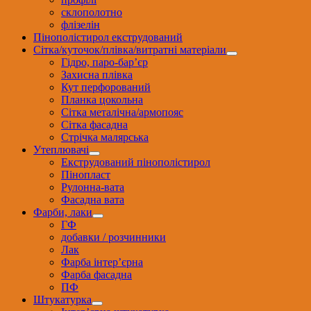
склополотно
флізелін
Пінополістирол екструдований
Сітка/куточок/плівка/витратні матеріали
Гідро, паро-бар’єр
Захисна плівка
Кут перфорований
Планка цокольна
Сітка металічна/армопояс
Сітка фасадна
Стрічка малярська
Утеплювачі
Екструдований пінополістирол
Пінопласт
Рулонна-вата
Фасадна вата
Фарби, лаки
ГФ
добавки / розчинники
Лак
Фарба інтер’єрна
Фарба фасадна
ПФ
Штукатурка