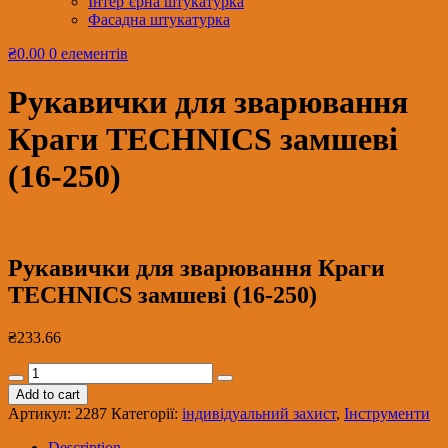
Інтер’єрна штукатурка
Фасадна штукатурка
₴0.00
0 елементів
Рукавички для зварювання
Краги TECHNICS замшеві
(16-250)
Рукавички для зварювання Краги
TECHNICS замшеві (16-250)
₴
233.66
Рукавички
для
Add to cart
зварювання
Артикул:
2287
Категорії:
індивідуальний захист
,
Інструменти
Краги
TECHNICS
Description