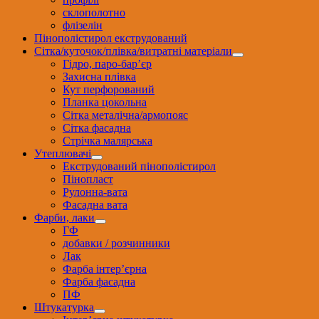
склополотно
флізелін
Пінополістирол екструдований
Сітка/куточок/плівка/витратні матеріали
Гідро, паро-бар’єр
Захисна плівка
Кут перфорований
Планка цокольна
Сітка металічна/армопояс
Сітка фасадна
Стрічка малярська
Утеплювачі
Екструдований пінополістирол
Пінопласт
Рулонна-вата
Фасадна вата
Фарби, лаки
ГФ
добавки / розчинники
Лак
Фарба інтер’єрна
Фарба фасадна
ПФ
Штукатурка