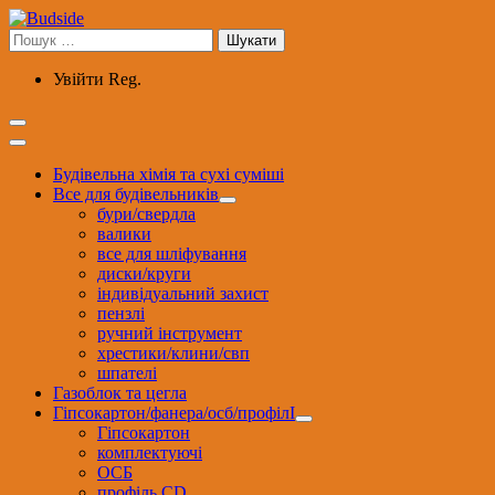
Перейти
до
Пошук:
вмісту
Увійти
Reg.
Будівельна хімія та сухі суміші
Все для будівельників
бури/свердла
валики
все для шліфування
диски/круги
індивідуальний захист
пензлі
ручний інструмент
хрестики/клини/свп
шпателі
Газоблок та цегла
Гіпсокартон/фанера/осб/профілІ
Гіпсокартон
комплектуючі
ОСБ
профіль CD