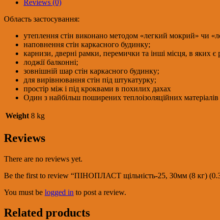
Reviews (0)
quantity
Область застосування:
утеплення стін виконано методом «легкий мокрий» чи «л
наповнення стін каркасного будинку;
карнизи, дверні рамки, перемички та інші місця, в яких є
лоджії балконні;
зовнішній шар стін каркасного будинку;
для вирівнювання стін під штукатурку;
простір між і під кроквами в похилих дахах
Один з найбільш поширених теплоізоляційних матеріалів 
Weight
8 kg
Reviews
There are no reviews yet.
Be the first to review “ПІНОПЛАСТ щільність-25, 30мм (8 кг) (0
You must be
logged in
to post a review.
Related products