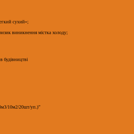
егкий сухий»;
 ризик виникнення містка холоду;
в будівництві
.3м3/10м2/20шт/уп.)”