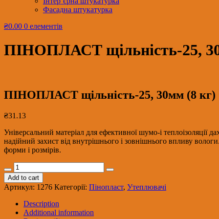
Інтер’єрна штукатурка
Фасадна штукатурка
₴0.00
0 елементів
ПІНОПЛАСТ щільність-25, 30м
ПІНОПЛАСТ щільність-25, 30мм (8 кг) (
₴
31.13
Універсальний матеріал для ефективної шумо-і теплоізоляції дах
надійний захист від внутрішнього і зовнішнього впливу вологи.
форми і розмірів.
ПІНОПЛАСТ
щільність-25,
Add to cart
30мм
Артикул:
1276
Категорії:
Пінопласт
,
Утеплювачі
(8
кг)
Description
(0.3м3/10м2/20шт/
Additional information
уп.)