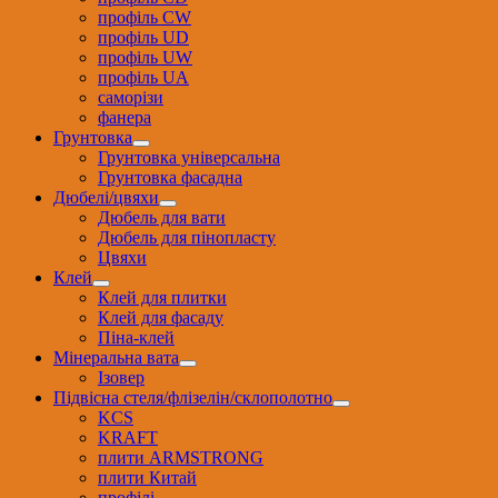
профіль CW
профіль UD
профіль UW
профіль UА
саморізи
фанера
Грунтовка
Грунтовка універсальна
Грунтовка фасадна
Дюбелі/цвяхи
Дюбель для вати
Дюбель для пінопласту
Цвяхи
Клей
Клей для плитки
Клей для фасаду
Піна-клей
Мінеральна вата
Ізовер
Підвісна стеля/флізелін/склополотно
KCS
KRAFT
плити ARMSTRONG
плити Китай
профілі