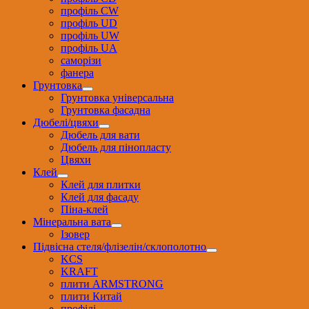
профіль CW
профіль UD
профіль UW
профіль UА
саморізи
фанера
Грунтовка
Грунтовка універсальна
Грунтовка фасадна
Дюбелі/цвяхи
Дюбель для вати
Дюбель для пінопласту
Цвяхи
Клей
Клей для плитки
Клей для фасаду
Піна-клей
Мінеральна вата
Ізовер
Підвісна стеля/флізелін/склополотно
KCS
KRAFT
плити ARMSTRONG
плити Китай
профілі