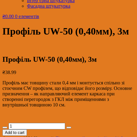
Інтер’єрна штукатурка
Фасадна штукатурка
₴0.00
0 елементів
Профіль UW-50 (0,40мм), 3м
Профіль UW-50 (0,40мм), 3м
₴
38.99
Профіль має товщину стали 0,4 мм і монтується спільно зі
стоєчним CW профілем, що відповідає його розміру. Основне
призначення – як направляючий елемент каркаса при
створенні перегородок з ГКЛ між приміщеннями з
внутрішньої товщиною 10 см.
Профіль
UW-
Add to cart
50