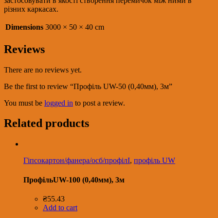
застосовувати в якості створення перемичок між ними в
різних каркасах.
Dimensions
3000 × 50 × 40 cm
Reviews
There are no reviews yet.
Be the first to review “Профіль UW-50 (0,40мм), 3м”
You must be
logged in
to post a review.
Related products
Гіпсокартон/фанера/осб/профілІ
,
профіль UW
ПрофільUW-100 (0,40мм), 3м
₴
55.43
Add to cart