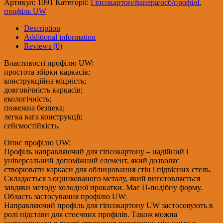
Артикул:
1091
Категорії:
Гіпсокартон/фанера/осб/профілІ
,
(0,40мм),
профіль UW
3м
quantity
Description
Additional information
Reviews (0)
Властивості профілю UW:
простота збірки каркасів;
конструкційна міцність;
довговічність каркасів;
екологічність;
пожежна безпека;
легка вага конструкції;
сейсмостійкість.
Опис профілю UW:
Профіль направляючий для гіпсокартону – надійний і
універсальний допоміжний елемент, який дозволяє
створювати каркаси для облицювання стін і підвісних стель.
Складається з оцинкованого металу, який виготовляється
завдяки методу холодної прокатки. Має П-подібну форму.
Область застосування профілю UW:
Направляючий профіль для гіпсокартону UW застосовують в
ролі підстави для стоєчних профілів. Також можна