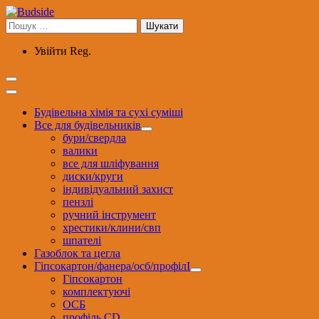
Перейти
до
Пошук:
вмісту
Увійти
Reg.
Будівельна хімія та сухі суміші
Все для будівельників
бури/свердла
валики
все для шліфування
диски/круги
індивідуальний захист
пензлі
ручний інструмент
хрестики/клини/свп
шпателі
Газоблок та цегла
Гіпсокартон/фанера/осб/профілІ
Гіпсокартон
комплектуючі
ОСБ
профіль CD