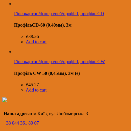
Гіпсокартон/фанера/осб/профілІ
,
профіль CD
ПрофільCD-60 (0,40мм), 3м
₴
38.26
Add to cart
Гіпсокартон/фанера/осб/профілІ
,
профіль CW
Профіль CW-50 (0,45мм), 3м (е)
₴
45.27
Add to cart
Наша адреса:
м.Київ, вул.Любомирська 3
+38 044 361 89 07