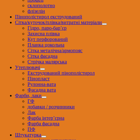
склополотно
флізелін
Пінополістирол екструдований
Сітка/куточок/плівка/витратні матеріали
Гідро, паро-бар’єр
Захисна плівка
Кут перфорований
Планка цокольна
Сітка металічна/армопояс
Сітка фасадна
Стрічка малярська
Утеплювачі
Екструдований пінополістирол
Пінопласт
Рулонна-вата
Фасадна вата
Фарби, лаки
ГФ
добавки / розчинники
Лак
Фарба інтер’єрна
Фарба фасадна
ПФ
Штукатурка