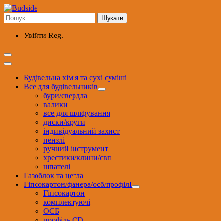
Перейти
до
Пошук:
вмісту
Увійти
Reg.
Будівельна хімія та сухі суміші
Все для будівельників
бури/свердла
валики
все для шліфування
диски/круги
індивідуальний захист
пензлі
ручний інструмент
хрестики/клини/свп
шпателі
Газоблок та цегла
Гіпсокартон/фанера/осб/профілІ
Гіпсокартон
комплектуючі
ОСБ
профіль CD