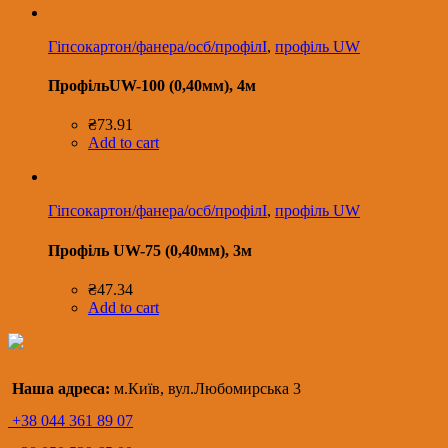
Гіпсокартон/фанера/осб/профілІ
,
профіль UW
ПрофільUW-100 (0,40мм), 4м
₴
73.91
Add to cart
Гіпсокартон/фанера/осб/профілІ
,
профіль UW
Профіль UW-75 (0,40мм), 3м
₴
47.34
Add to cart
Наша адреса:
м.Київ, вул.Любомирська 3
+38 044 361 89 07