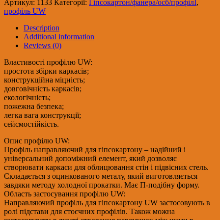
Артикул:
1133
Категорії:
Гіпсокартон/фанера/осб/профілІ
,
(0,55мм),
профіль UW
3м
quantity
Description
Additional information
Reviews (0)
Властивості профілю UW:
простота збірки каркасів;
конструкційна міцність;
довговічність каркасів;
екологічність;
пожежна безпека;
легка вага конструкції;
сейсмостійкість.
Опис профілю UW:
Профіль направляючий для гіпсокартону – надійний і
універсальний допоміжний елемент, який дозволяє
створювати каркаси для облицювання стін і підвісних стель.
Складається з оцинкованого металу, який виготовляється
завдяки методу холодної прокатки. Має П-подібну форму.
Область застосування профілю UW:
Направляючий профіль для гіпсокартону UW застосовують в
ролі підстави для стоєчних профілів. Також можна