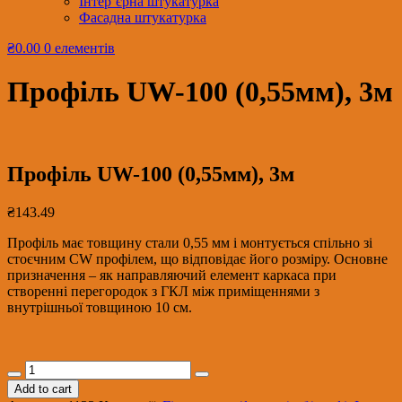
Інтер’єрна штукатурка
Фасадна штукатурка
₴0.00
0 елементів
Профіль UW-100 (0,55мм), 3м
Профіль UW-100 (0,55мм), 3м
₴
143.49
Профіль має товщину стали 0,55 мм і монтується спільно зі
стоєчним CW профілем, що відповідає його розміру. Основне
призначення – як направляючий елемент каркаса при
створенні перегородок з ГКЛ між приміщеннями з
внутрішньої товщиною 10 см.
Профіль
UW-
Add to cart
100