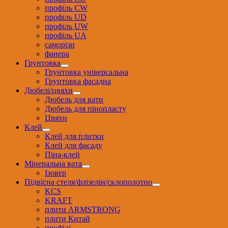
профіль CW
профіль UD
профіль UW
профіль UА
саморізи
фанера
Грунтовка
Грунтовка універсальна
Грунтовка фасадна
Дюбелі/цвяхи
Дюбель для вати
Дюбель для пінопласту
Цвяхи
Клей
Клей для плитки
Клей для фасаду
Піна-клей
Мінеральна вата
Ізовер
Підвісна стеля/флізелін/склополотно
KCS
KRAFT
плити ARMSTRONG
плити Китай
профілі