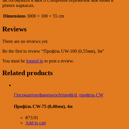
застосовувати в якості створення перемичок між ними в
різних каркасах.
Dimensions
3000 × 100 × 55 cm
Reviews
There are no reviews yet.
Be the first to review “Профіль UW-100 (0,55мм), 3м”
You must be
logged in
to post a review.
Related products
Гіпсокартон/фанера/осб/профілІ
,
профіль CW
Профіль CW-75 (0,40мм), 4м
₴
73.91
Add to cart