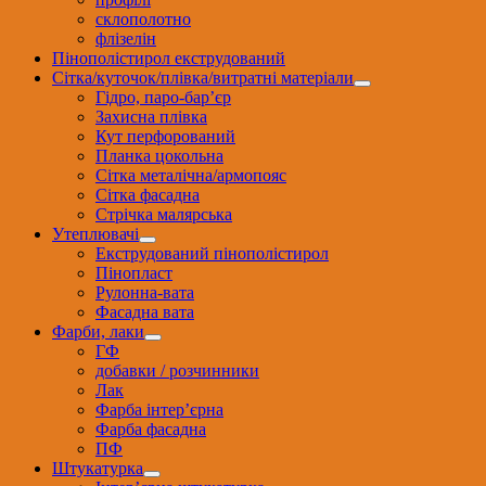
склополотно
флізелін
Пінополістирол екструдований
Сітка/куточок/плівка/витратні матеріали
Гідро, паро-бар’єр
Захисна плівка
Кут перфорований
Планка цокольна
Сітка металічна/армопояс
Сітка фасадна
Стрічка малярська
Утеплювачі
Екструдований пінополістирол
Пінопласт
Рулонна-вата
Фасадна вата
Фарби, лаки
ГФ
добавки / розчинники
Лак
Фарба інтер’єрна
Фарба фасадна
ПФ
Штукатурка