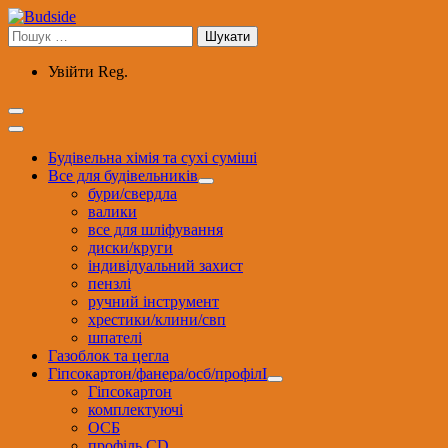
Перейти
до
Пошук:
вмісту
Увійти
Reg.
Будівельна хімія та сухі суміші
Все для будівельників
бури/свердла
валики
все для шліфування
диски/круги
індивідуальний захист
пензлі
ручний інструмент
хрестики/клини/свп
шпателі
Газоблок та цегла
Гіпсокартон/фанера/осб/профілІ
Гіпсокартон
комплектуючі
ОСБ
профіль CD