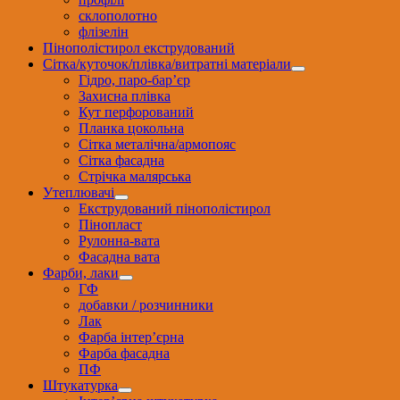
склополотно
флізелін
Пінополістирол екструдований
Сітка/куточок/плівка/витратні матеріали
Гідро, паро-бар’єр
Захисна плівка
Кут перфорований
Планка цокольна
Сітка металічна/армопояс
Сітка фасадна
Стрічка малярська
Утеплювачі
Екструдований пінополістирол
Пінопласт
Рулонна-вата
Фасадна вата
Фарби, лаки
ГФ
добавки / розчинники
Лак
Фарба інтер’єрна
Фарба фасадна
ПФ
Штукатурка