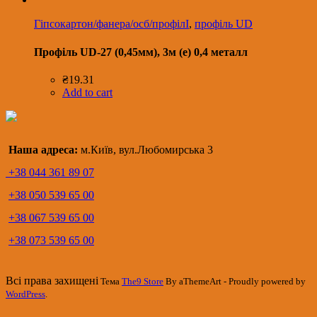
Гіпсокартон/фанера/осб/профілІ
,
профіль UD
Профіль UD-27 (0,45мм), 3м (е) 0,4 металл
₴
19.31
Add to cart
Наша адреса:
м.Київ, вул.Любомирська 3
+38 044 361 89 07
+38 050 539 65 00
+38 067 539 65 00
+38 073 539 65 00
Всі права захищені
Тема
The9 Store
By aThemeArt - Proudly powered by
WordPress
.