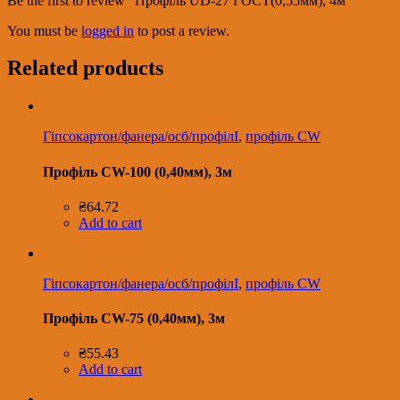
Be the first to review “Профіль UD-27 ГОСТ(0,55мм), 4м”
You must be
logged in
to post a review.
Related products
Гіпсокартон/фанера/осб/профілІ
,
профіль CW
Профіль CW-100 (0,40мм), 3м
₴
64.72
Add to cart
Гіпсокартон/фанера/осб/профілІ
,
профіль CW
Профіль CW-75 (0,40мм), 3м
₴
55.43
Add to cart