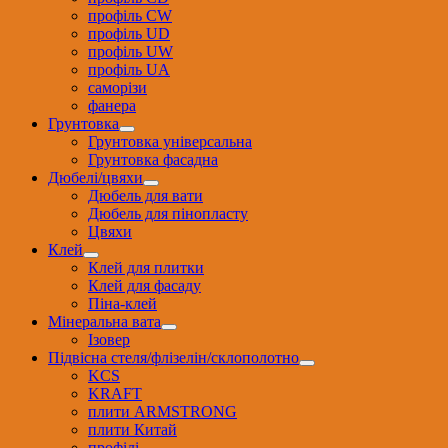
профіль CW
профіль UD
профіль UW
профіль UА
саморізи
фанера
Грунтовка
Грунтовка універсальна
Грунтовка фасадна
Дюбелі/цвяхи
Дюбель для вати
Дюбель для пінопласту
Цвяхи
Клей
Клей для плитки
Клей для фасаду
Піна-клей
Мінеральна вата
Ізовер
Підвісна стеля/флізелін/склополотно
KCS
KRAFT
плити ARMSTRONG
плити Китай
профілі