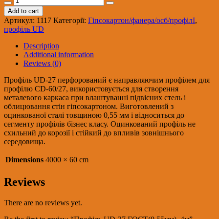
UD-
Add to cart
27
Артикул:
1117
Категорії:
Гіпсокартон/фанера/осб/профілІ
,
ГОСТ(0,55мм),
профіль UD
4м
quantity
Description
Additional information
Reviews (0)
Профіль UD-27 перфорований є направляючим профілем для
профілю CD-60/27, використовується для створення
металевого каркаса при влаштуванні підвісних стель і
облицювання стін гіпсокартоном. Виготовлений з
оцинкованої сталі товщиною 0,55 мм і відноситься до
сегменту профілів бізнес класу. Оцинкований профіль не
схильний до корозії і стійкий до впливів зовнішнього
середовища.
Dimensions
4000 × 60 cm
Reviews
There are no reviews yet.