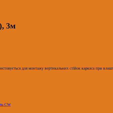
, 3м
стовується для монтажу вертикальних стійок каркаса при влашту
іль CW