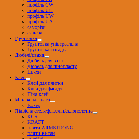
профіль CW
профіль UD
профіль UW
профіль UА
саморізи
фанера
Грунтовка
Грунтовка універсальна
Грунтовка фасадна
Дюбелі/цвяхи
Дюбель для вати
Дюбель для пінопласту
Цвяхи
Клей
Клей для плитки
Клей для фасаду
Піна-клей
Мінеральна вата
Ізовер
Підвісна стеля/флізелін/склополотно
KCS
KRAFT
плити ARMSTRONG
плити Китай
профілі