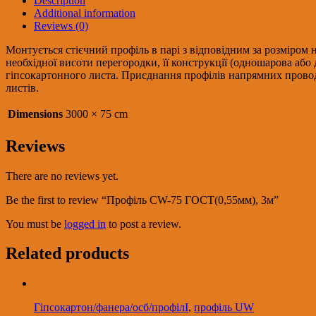
Description
quantity
Additional information
Reviews (0)
Монтується стієчний профіль в парі з відповідним за розміром
необхідної висоти перегородки, її конструкції (одношарова або
гіпсокартонного листа. Приєднання профілів напрямних провод
листів.
Dimensions
3000 × 75 cm
Reviews
There are no reviews yet.
Be the first to review “Профіль CW-75 ГОСТ(0,55мм), 3м”
You must be
logged in
to post a review.
Related products
Гіпсокартон/фанера/осб/профілІ
,
профіль UW