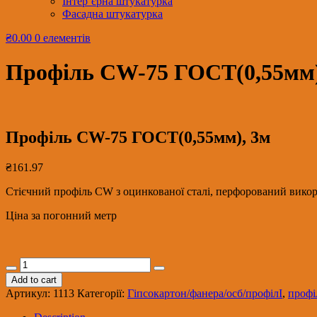
Інтер’єрна штукатурка
Фасадна штукатурка
₴0.00
0 елементів
Профіль CW-75 ГОСТ(0,55мм)
Профіль CW-75 ГОСТ(0,55мм), 3м
₴
161.97
Стієчний профіль CW з оцинкованої сталі, перфорований викори
Ціна за погонний метр
Профіль
CW-
Add to cart
75
Артикул:
1113
Категорії:
Гіпсокартон/фанера/осб/профілІ
,
проф
ГОСТ(0,55мм),
3м