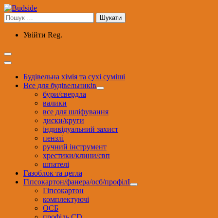
Перейти
до
Пошук:
вмісту
Увійти
Reg.
Будівельна хімія та сухі суміші
Все для будівельників
бури/свердла
валики
все для шліфування
диски/круги
індивідуальний захист
пензлі
ручний інструмент
хрестики/клини/свп
шпателі
Газоблок та цегла
Гіпсокартон/фанера/осб/профілІ
Гіпсокартон
комплектуючі
ОСБ
профіль CD