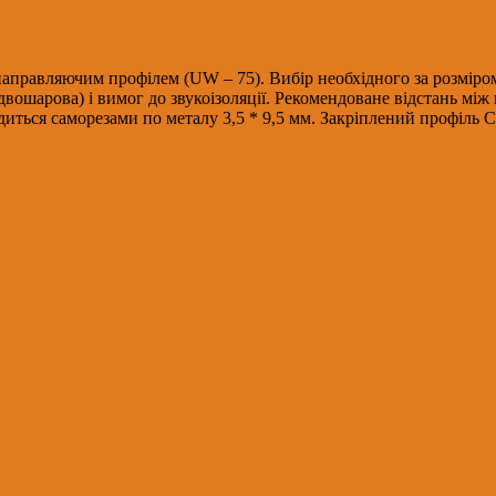
 направляючим профілем (UW – 75). Вибір необхідного за розмір
 двошарова) і вимог до звукоізоляції. Рекомендоване відстань м
иться саморезами по металу 3,5 * 9,5 мм. Закріплений профіль 