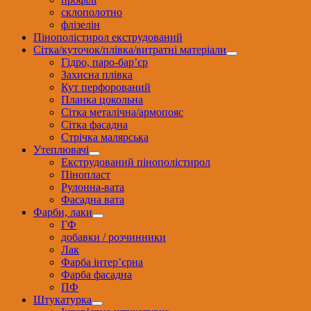
склополотно
флізелін
Пінополістирол екструдований
Сітка/куточок/плівка/витратні матеріали
Гідро, паро-бар’єр
Захисна плівка
Кут перфорований
Планка цокольна
Сітка металічна/армопояс
Сітка фасадна
Стрічка малярська
Утеплювачі
Екструдований пінополістирол
Пінопласт
Рулонна-вата
Фасадна вата
Фарби, лаки
ГФ
добавки / розчинники
Лак
Фарба інтер’єрна
Фарба фасадна
ПФ
Штукатурка