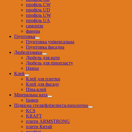
профіль CW
профіль UD
профіль UW
профіль UА
саморізи
фанера
Грунтовка
Грунтовка універсальна
Грунтовка фасадна
Дюбелі/цвяхи
Дюбель для вати
Дюбель для пінопласту
Цвяхи
Клей
Клей для плитки
Клей для фасаду
Піна-клей
Мінеральна вата
Ізовер
Підвісна стеля/флізелін/склополотно
KCS
KRAFT
плити ARMSTRONG
плити Китай
профілі