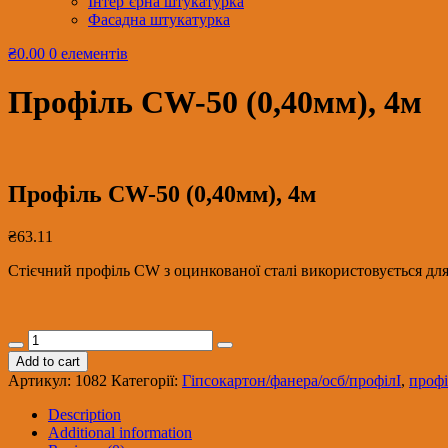
Інтер’єрна штукатурка
Фасадна штукатурка
₴0.00
0 елементів
Профіль CW-50 (0,40мм), 4м
Профіль CW-50 (0,40мм), 4м
₴
63.11
Стієчний профіль CW з оцинкованої сталі використовується для
Профіль
CW-
Add to cart
50
Артикул:
1082
Категорії:
Гіпсокартон/фанера/осб/профілІ
,
проф
(0,40мм),
4м
Description
quantity
Additional information