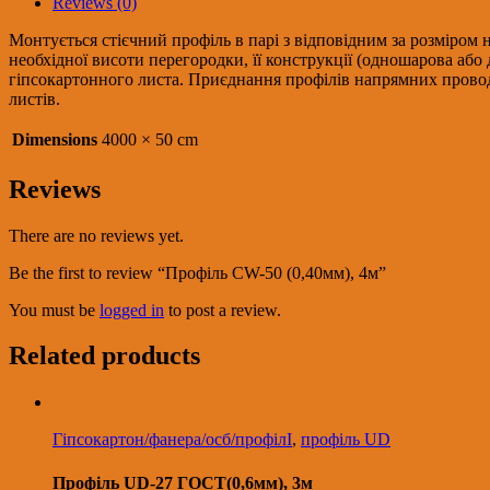
Reviews (0)
Монтується стієчний профіль в парі з відповідним за розміром
необхідної висоти перегородки, її конструкції (одношарова або
гіпсокартонного листа. Приєднання профілів напрямних провод
листів.
Dimensions
4000 × 50 cm
Reviews
There are no reviews yet.
Be the first to review “Профіль CW-50 (0,40мм), 4м”
You must be
logged in
to post a review.
Related products
Гіпсокартон/фанера/осб/профілІ
,
профіль UD
Профіль UD-27 ГОСТ(0,6мм), 3м