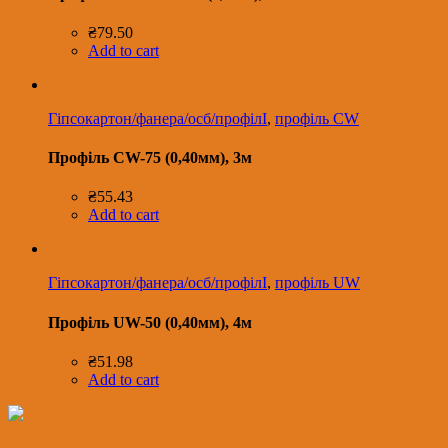
₴
79.50
Add to cart
Гіпсокартон/фанера/осб/профілІ
,
профіль CW
Профіль CW-75 (0,40мм), 3м
₴
55.43
Add to cart
Гіпсокартон/фанера/осб/профілІ
,
профіль UW
Профіль UW-50 (0,40мм), 4м
₴
51.98
Add to cart