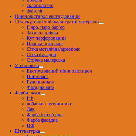
склополотно
флізелін
Пінополістирол екструдований
Сітка/куточок/плівка/витратні матеріали
Гідро, паро-бар’єр
Захисна плівка
Кут перфорований
Планка цокольна
Сітка металічна/армопояс
Сітка фасадна
Стрічка малярська
Утеплювачі
Екструдований пінополістирол
Пінопласт
Рулонна-вата
Фасадна вата
Фарби, лаки
ГФ
добавки / розчинники
Лак
Фарба інтер’єрна
Фарба фасадна
ПФ
Штукатурка