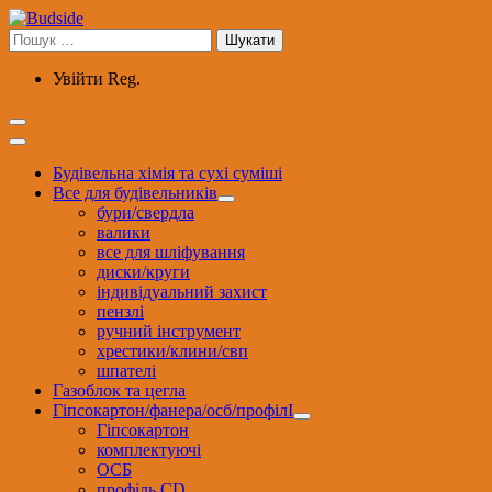
Перейти
до
Пошук:
вмісту
Увійти
Reg.
Будівельна хімія та сухі суміші
Все для будівельників
бури/свердла
валики
все для шліфування
диски/круги
індивідуальний захист
пензлі
ручний інструмент
хрестики/клини/свп
шпателі
Газоблок та цегла
Гіпсокартон/фанера/осб/профілІ
Гіпсокартон
комплектуючі
ОСБ
профіль CD