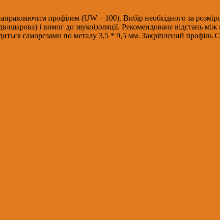
 направляючим профілем (UW – 100). Вибір необхідного за розмі
 двошарова) і вимог до звукоізоляції. Рекомендоване відстань м
иться саморезами по металу 3,5 * 9,5 мм. Закріплений профіль 