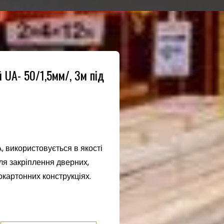
 UА- 50/1,5мм/, 3м під
 використовується в якості
ля закріплення дверних,
сокартонних конструкціях.