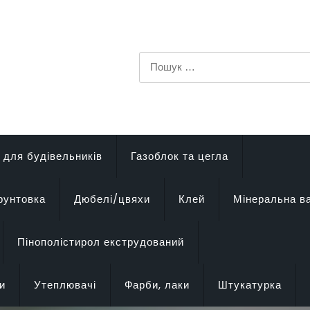
Пошук:
 для будівельників
Газоблок та цегла
рунтовка
Дюбелі/цвяхи
Клей
Мінеральна в
Пінополістирол екструдований
и
Утеплювачі
Фарби, лаки
Штукатурка