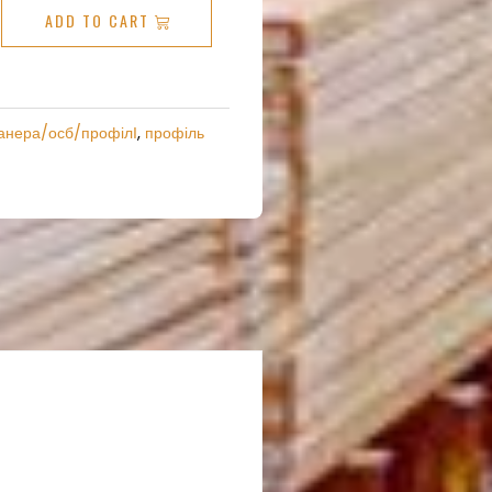
ь
ADD TO CART
ний
м/,
анера/осб/профілІ
,
профіль
кт
y