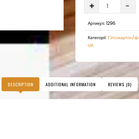
Профіл
посиле
UА-
Артикул:
1296
50/1,5м
3м
Категорії:
Гіпсокартон/ф
UА
під
компле
quantit
DESCRIPTION
ADDITIONAL INFORMATION
REVIEWS (0)