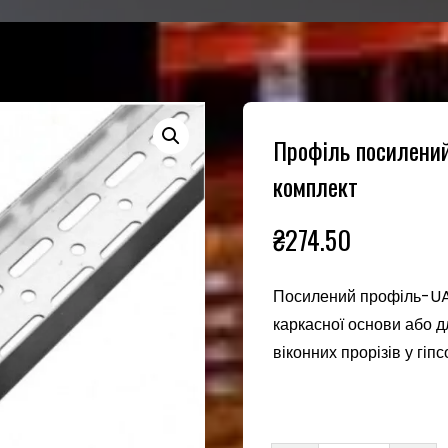
Профіль посилений
комплект
₴
274.50
Посилений профіль-UA,
каркасної основи або д
віконних прорізів у гіп