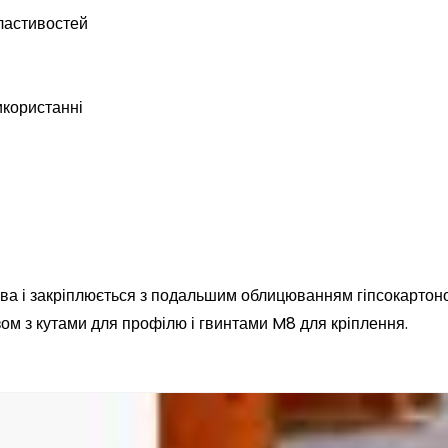
ластивостей
икористанні
ва і закріплюється з подальшим облицюванням гіпсокартон
ом з кутами для профілю і гвинтами M8 для кріплення.