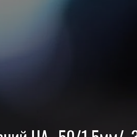
ний UА- 50/1,5мм/, 