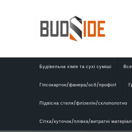
Перейти
до
вмісту
Будівельна хімія та сухі суміші
Все
Гіпсокартон/фанера/осб/профілІ
Г
Підвісна стеля/флізелін/склополотно
Сітка/куточок/плівка/витратні матеріал