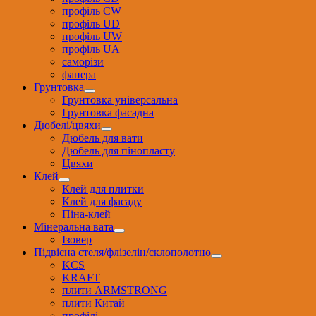
профіль CW
профіль UD
профіль UW
профіль UА
саморізи
фанера
Грунтовка
Грунтовка універсальна
Грунтовка фасадна
Дюбелі/цвяхи
Дюбель для вати
Дюбель для пінопласту
Цвяхи
Клей
Клей для плитки
Клей для фасаду
Піна-клей
Мінеральна вата
Ізовер
Підвісна стеля/флізелін/склополотно
KCS
KRAFT
плити ARMSTRONG
плити Китай
профілі