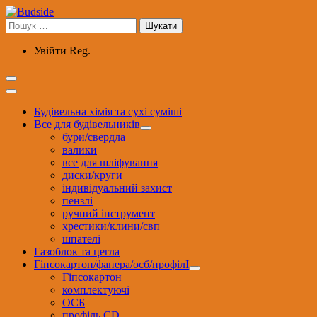
Перейти
до
Пошук:
вмісту
Увійти
Reg.
Будівельна хімія та сухі суміші
Все для будівельників
бури/свердла
валики
все для шліфування
диски/круги
індивідуальний захист
пензлі
ручний інструмент
хрестики/клини/свп
шпателі
Газоблок та цегла
Гіпсокартон/фанера/осб/профілІ
Гіпсокартон
комплектуючі
ОСБ
профіль CD