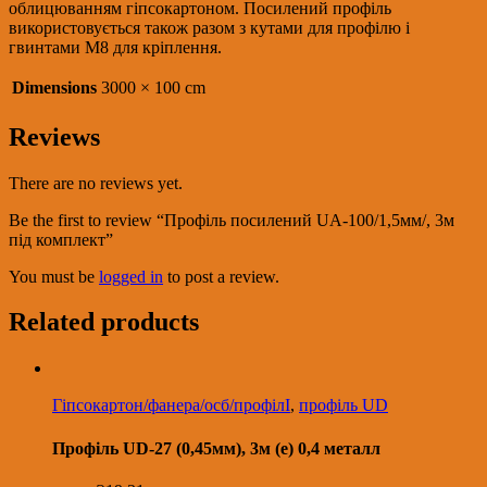
облицюванням гіпсокартоном. Посилений профіль
використовується також разом з кутами для профілю і
гвинтами M8 для кріплення.
Dimensions
3000 × 100 cm
Reviews
There are no reviews yet.
Be the first to review “Профіль посилений UА-100/1,5мм/, 3м
під комплект”
You must be
logged in
to post a review.
Related products
Гіпсокартон/фанера/осб/профілІ
,
профіль UD
Профіль UD-27 (0,45мм), 3м (е) 0,4 металл