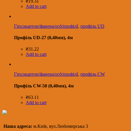
₴
19.31
Add to cart
Гіпсокартон/фанера/осб/профілІ
,
профіль UD
Профіль UD-27 (0,40мм), 4м
₴
31.22
Add to cart
Гіпсокартон/фанера/осб/профілІ
,
профіль CW
Профіль CW-50 (0,40мм), 4м
₴
63.11
Add to cart
Наша адреса:
м.Київ, вул.Любомирська 3