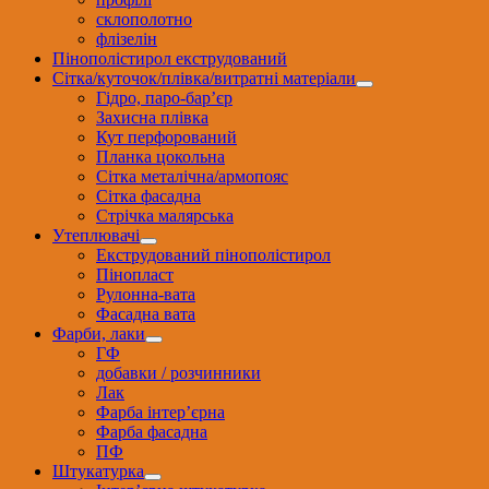
склополотно
флізелін
Пінополістирол екструдований
Сітка/куточок/плівка/витратні матеріали
Гідро, паро-бар’єр
Захисна плівка
Кут перфорований
Планка цокольна
Сітка металічна/армопояс
Сітка фасадна
Стрічка малярська
Утеплювачі
Екструдований пінополістирол
Пінопласт
Рулонна-вата
Фасадна вата
Фарби, лаки
ГФ
добавки / розчинники
Лак
Фарба інтер’єрна
Фарба фасадна
ПФ
Штукатурка