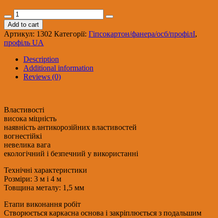
Профіль
посилений
Add to cart
UА-100/1,5мм/,
Артикул:
1302
Категорії:
Гіпсокартон/фанера/осб/профілІ
,
3м
профіль UА
під
комплект
Description
quantity
Additional information
Reviews (0)
Властивості
висока міцність
наявність антикорозійних властивостей
вогнестійкі
невелика вага
екологічний і безпечний у використанні
Технічні характеристики
Розміри: 3 м і 4 м
Товщина металу: 1,5 мм
Етапи виконання робіт
Створюється каркасна основа і закріплюється з подальшим