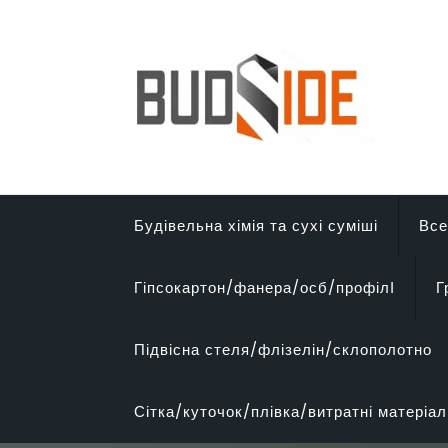
Перейти
до
вмісту
Будівельна хімія та сухі суміші
Все
Гіпсокартон/фанера/осб/профілІ
Г
Підвісна стеля/флізелін/склополотно
Сітка/куточок/плівка/витратні матеріал