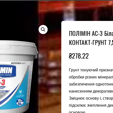
ПОЛІМІН АС-3 Біла
КОНТАКТ-ГРУНТ 7,5
₴
278.22
Грунт тонуючий призна
обробки різних мінерал
забезпечення однотонн
нанесенням декоративн
Зміцнює основу і, ств
підсилює зчеплення де
основою.