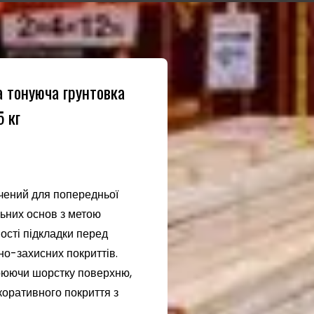
 тонуюча грунтовка
 кг
чений для попередньої
ьних основ з метою
ості підкладки перед
о-захисних покриттів.
орюючи шорстку поверхню,
коративного покриття з