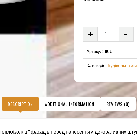
ПОЛІМ
АС-3
Біла
Артикул:
1166
тонуюч
грунтов
Категорія:
Будівельна хімі
КОНТА
ГРУНТ
7,5
кг
DESCRIPTION
ADDITIONAL INFORMATION
REVIEWS (0)
quantit
теплоізоляції фасадів перед нанесенням декоративних штук