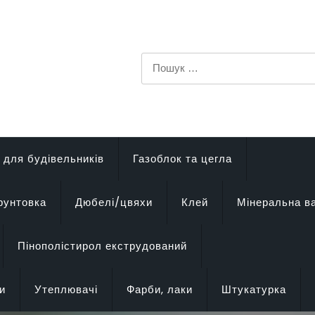
Пошук:
 для будівельників
Газоблок та цегла
рунтовка
Дюбелі/цвяхи
Клей
Мінеральна в
Пінополістирол екструдований
и
Утеплювачі
Фарби, лаки
Штукатурка