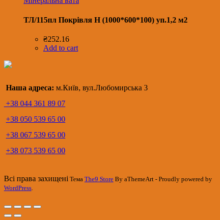
Мінеральна вата
ТЛ/115пл Покрівля Н (1000*600*100) уп.1,2 м2
₴
252.16
Add to cart
Наша адреса:
м.Київ, вул.Любомирська 3
+38 044 361 89 07
+38 050 539 65 00
+38 067 539 65 00
+38 073 539 65 00
Всі права захищені
Тема
The9 Store
By aThemeArt - Proudly powered by
WordPress
.