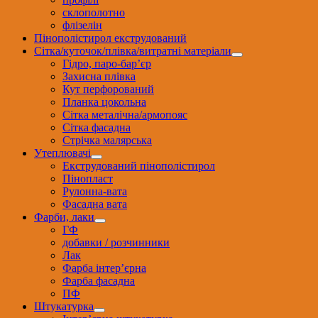
склополотно
флізелін
Пінополістирол екструдований
Сітка/куточок/плівка/витратні матеріали
Гідро, паро-бар’єр
Захисна плівка
Кут перфорований
Планка цокольна
Сітка металічна/армопояс
Сітка фасадна
Стрічка малярська
Утеплювачі
Екструдований пінополістирол
Пінопласт
Рулонна-вата
Фасадна вата
Фарби, лаки
ГФ
добавки / розчинники
Лак
Фарба інтер’єрна
Фарба фасадна
ПФ
Штукатурка