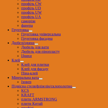
профіль CW
профіль UD
профіль UW
профіль UА
саморізи
фанера
Грунтовка
Грунтовка універсальна
Грунтовка фасадна
Дюбелі/цвяхи
Дюбель для вати
Дюбель для пінопласту
Цвяхи
Клей
Клей для плитки
Клей для фасаду
Піна-клей
Мінеральна вата
Ізовер
Підвісна стеля/флізелін/склополотно
KCS
KRAFT
плити ARMSTRONG
плити Китай
профілі