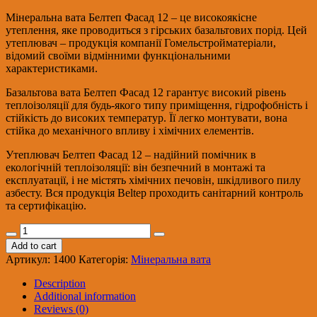
Мінеральна вата Белтеп Фасад 12 – це високоякісне
утеплення, яке проводиться з гірських базальтових порід. Цей
утеплювач – продукція компанії Гомельстройматеріали,
відомий своїми відмінними функціональними
характеристиками.
Базальтова вата Белтеп Фасад 12 гарантує високий рівень
теплоізоляції для будь-якого типу приміщення, гідрофобність і
стійкість до високих температур. Її легко монтувати, вона
стійка до механічного впливу і хімічних елементів.
Утеплювач Белтеп Фасад 12 – надійний помічник в
екологічній теплоізоляції: він безпечний в монтажі та
експлуатації, і не містять хімічних печовін, шкідливого пилу
азбесту. Вся продукція Beltep проходить санітарний контроль
та сертифікацію.
Плити
теплоізоляційні
Add to cart
БЕЛТЕП
Артикул:
1400
Категорія:
Мінеральна вата
ФАСАД
12
Description
(щільність
Additional information
135,
Reviews (0)