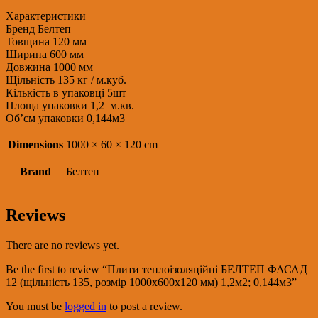
розмір
1000х600х120
Характеристики
мм)
Бренд Белтеп
1,2м2;
Товщина 120 мм
0,144м3
Ширина 600 мм
quantity
Довжина 1000 мм
Щільність 135 кг / м.куб.
Кількість в упаковці 5шт
Площа упаковки 1,2 м.кв.
Об’єм упаковки 0,144м3
Dimensions
1000 × 60 × 120 cm
Brand
Белтеп
Reviews
There are no reviews yet.
Be the first to review “Плити теплоізоляційні БЕЛТЕП ФАСАД
12 (щільність 135, розмір 1000х600х120 мм) 1,2м2; 0,144м3”
You must be
logged in
to post a review.