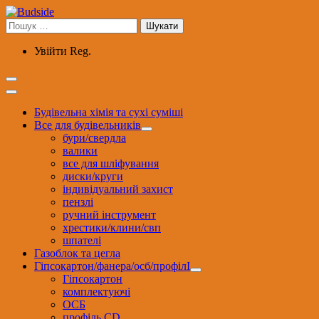
Перейти
до
Пошук:
вмісту
Увійти
Reg.
Будівельна хімія та сухі суміші
Все для будівельників
бури/свердла
валики
все для шліфування
диски/круги
індивідуальний захист
пензлі
ручний інструмент
хрестики/клини/свп
шпателі
Газоблок та цегла
Гіпсокартон/фанера/осб/профілІ
Гіпсокартон
комплектуючі
ОСБ
профіль CD