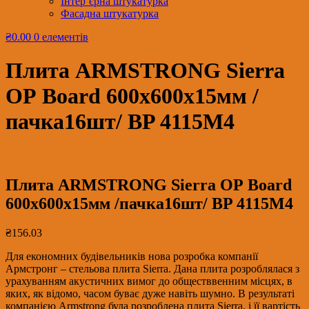
Інтер’єрна штукатурка
Фасадна штукатурка
₴0.00
0 елементів
Плита ARMSTRONG Sierra
ОР Board 600х600х15мм /
пачка16шт/ BP 4115M4
Плита ARMSTRONG Sierra ОР Board
600х600х15мм /пачка16шт/ BP 4115M4
₴
156.03
Для економних будівельників нова розробка компанії
Армстронг – стельова плита Sierra. Дана плита розроблялася з
урахуванням акустичних вимог до обществвенним місцях, в
яких, як відомо, часом буває дуже навіть шумно. В результаті
компанією Armstrong була розроблена плита Sierra, і її вартість