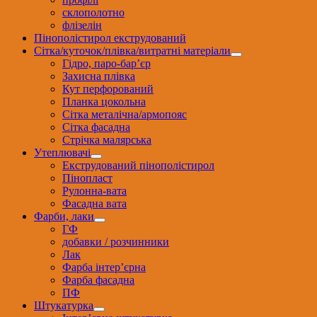
склополотно
флізелін
Пінополістирол екструдований
Сітка/куточок/плівка/витратні матеріали
Гідро, паро-бар’єр
Захисна плівка
Кут перфорований
Планка цокольна
Сітка металічна/армопояс
Сітка фасадна
Стрічка малярська
Утеплювачі
Екструдований пінополістирол
Пінопласт
Рулонна-вата
Фасадна вата
Фарби, лаки
ГФ
добавки / розчинники
Лак
Фарба інтер’єрна
Фарба фасадна
ПФ
Штукатурка