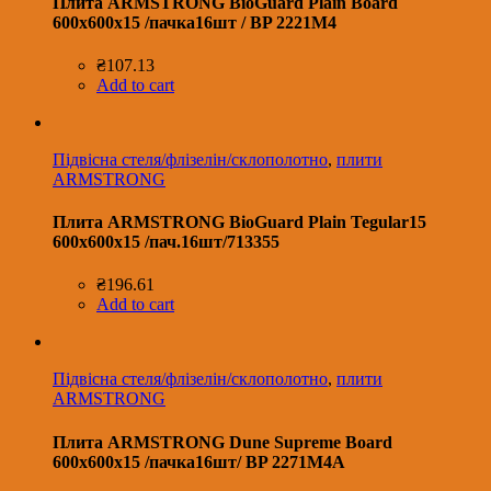
Плита ARMSTRONG BioGuard Plain Board
600х600х15 /пачка16шт / BP 2221M4
₴
107.13
Add to cart
Підвісна стеля/флізелін/склополотно
,
плити
ARMSTRONG
Плита ARMSTRONG BioGuard Plain Tegular15
600x600x15 /пач.16шт/713355
₴
196.61
Add to cart
Підвісна стеля/флізелін/склополотно
,
плити
ARMSTRONG
Плита ARMSTRONG Dune Supreme Board
600х600х15 /пачка16шт/ BP 2271M4A