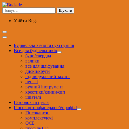
Перейти
до
Пошук:
вмісту
Увійти
Reg.
Будівельна хімія та сухі суміші
Все для будівельників
бури/свердла
валики
все для шліфування
диски/круги
індивідуальний захист
пензлі
ручний інструмент
хрестики/клини/свп
шпателі
Газоблок та цегла
Гіпсокартон/фанера/осб/профілІ
Гіпсокартон
комплектуючі
ОСБ
профіль CD