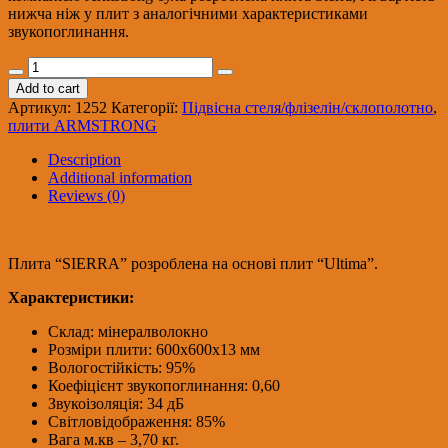
нижча ніж у плит з аналогічними характеристиками
звукопоглинання.
Плита
ARMSTRONG
Add to cart
Sierra
Артикул:
1252
Категорії:
Підвісна стеля/флізелін/склополотно
,
ОР
плити ARMSTRONG
Board
600х600х15мм
Description
/
Additional information
пачка16шт/
Reviews (0)
BP
4115M4
quantity
Плита “SIERRA” розроблена на основі плит “Ultima”.
Характеристики:
Склад: мінералволокно
Розміри плити: 600х600х13 мм
Вологостійкість: 95%
Коефіцієнт звукопоглинання: 0,60
Звукоізоляція: 34 дБ
Світловідображення: 85%
Вага м.кв – 3,70 кг.