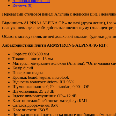
Additional information
/
Reviews (0)
СНЯТО
С
Перевагами стельової панелі Альпіна є невисока ціна і невелика
ПРОИЗВОДСТВА
quantity
Відмінність ALPINA і ALPINA OP – по вазі (друга легша), і за 
плануванням, де є необхідність зменшення шуму (колл-центри, б
Область застосування: дитячі дошкільні заклади, будинки дитини
Характеристики плити ARMSTRONG ALPINA (95 RH):
Формат: 600х600 мм
Товщина плити: 13 мм
Матеріал: мінеральне волокно (Альпіна); “Оптимальна си
Колір білий
Поверхня: гладка
Кромка: board, tegular, microlook
Відносна вологостійкість: RH 95%
Шумопоглинання: 0,70 – standart; 0,90 – OP
Шумоізоляція: 25-28 dB
Індекс шумозаглушення: OP – 12 dB
Клас пожежної небезпеки матеріалу: КМ1
Світловідображення: 85%
Клас чистоти: ISO 5
Чистка поверхні плит: легка вологе прибирання (можливі