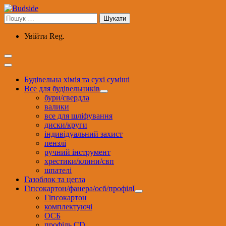
Перейти
до
Пошук:
вмісту
Увійти
Reg.
Будівельна хімія та сухі суміші
Все для будівельників
бури/свердла
валики
все для шліфування
диски/круги
індивідуальний захист
пензлі
ручний інструмент
хрестики/клини/свп
шпателі
Газоблок та цегла
Гіпсокартон/фанера/осб/профілІ
Гіпсокартон
комплектуючі
ОСБ
профіль CD