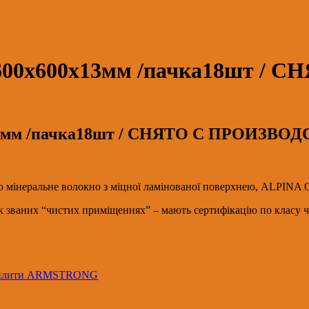
600х600х13мм /пачка18шт /
13мм /пачка18шт / СНЯТО С ПРОИЗВО
 мінеральне волокно з міцної ламінованої поверхнею, ALPINA O
ак званих “чистих приміщеннях” – мають сертифікацію по класу 
плити ARMSTRONG