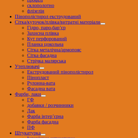
склополотно
флізелін
Пінополістирол екструдований
Сітка/куточок/плівка/витратні матеріали
Гідро, паро-бар’єр
Захисна плівка
Кут перфорований
Планка цокольна
Сітка металічна/армопояс
Сітка фасадна
Стрічка малярська
Утеплювачі
Екструдований пінополістирол
Пінопласт
Рулонна-вата
Фасадна вата
Фарби, лаки
ГФ
добавки / розчинники
Лак
Фарба інтер’єрна
Фарба фасадна
ПФ
Штукатурка