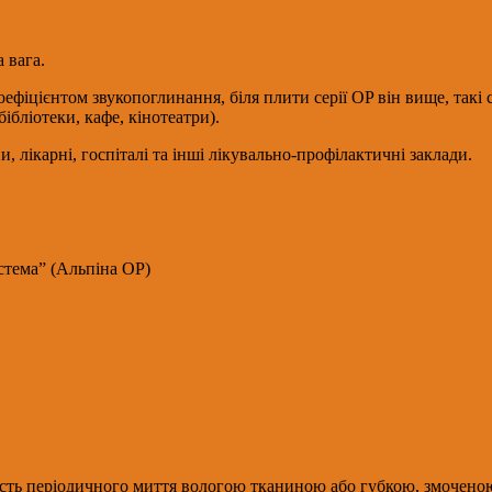
 вага.
коефіцієнтом звукопоглинання, біля плити серії OP він вище, так
ібліотеки, кафе, кінотеатри).
, лікарні, госпіталі та інші лікувально-профілактичні заклади.
стема” (Альпіна ОР)
сть періодичного миття вологою тканиною або губкою, змоченою