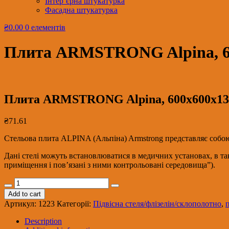
Інтер’єрна штукатурка
Фасадна штукатурка
₴0.00
0 елементів
Плита ARMSTRONG Alpina, 
Плита ARMSTRONG Alpina, 600х600х
₴
71.61
Стельова плита ALPINA (Альпіна) Armstrong представляє собою
Дані стелі можуть встановлюватися в медичних установах, в т
приміщення і пов’язані з ними контрольовані середовища”).
Плита
ARMSTRONG
Add to cart
Alpina,
Артикул:
1223
Категорії:
Підвісна стеля/флізелін/склополотно
,
600х600х13мм
/
Description
пачка18шт