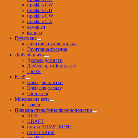
профіль CW
профіль UD
профіль UW
профіль UА
саморізи
фанера
Грунтовка
Грунтовка універсальна
Грунтовка фасадна
Дюбелі/цвяхи
Дюбель для вати
Дюбель для пінопласту
Цвяхи
Клей
Клей для плитки
Клей для фасаду
Піна-клей
Мінеральна вата
Ізовер
Підвісна стеля/флізелін/склополотно
KCS
KRAFT
плити ARMSTRONG
плити Китай
профілі