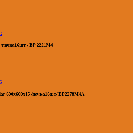
G
/пачка16шт / BP 2221M4
G
ar 600х600х15 /пачка16шт/ BP2278M4A