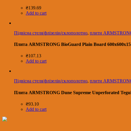
₴
139.69
Add to cart
Підвісна стеля/флізелін/склополотно
,
плити ARMSTRON
Плита ARMSTRONG BioGuard Plain Board 600х600х15 
₴
107.13
Add to cart
Підвісна стеля/флізелін/склополотно
,
плити ARMSTRON
Плита ARMSTRONG Dune Supreme Unperforated Tegul
₴
93.10
Add to cart