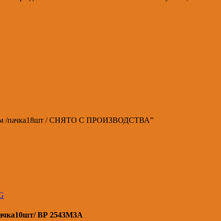
х13мм /пачка18шт / СНЯТО С ПРОИЗВОДСТВА”
G
ачка10шт/ ВР 2543М3А