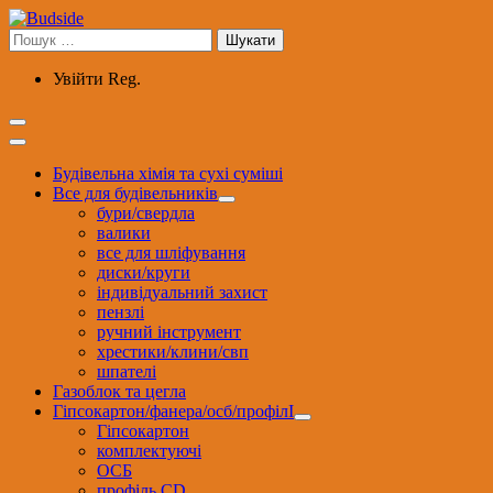
Перейти
до
Пошук:
вмісту
Увійти
Reg.
Будівельна хімія та сухі суміші
Все для будівельників
бури/свердла
валики
все для шліфування
диски/круги
індивідуальний захист
пензлі
ручний інструмент
хрестики/клини/свп
шпателі
Газоблок та цегла
Гіпсокартон/фанера/осб/профілІ
Гіпсокартон
комплектуючі
ОСБ
профіль CD