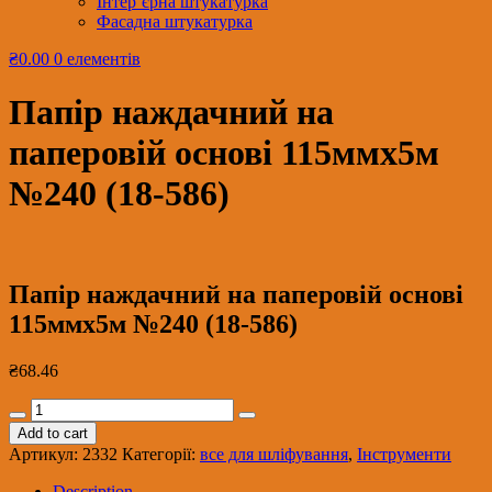
Інтер’єрна штукатурка
Фасадна штукатурка
₴0.00
0 елементів
Папір наждачний на
паперовій основі 115ммх5м
№240 (18-586)
Папір наждачний на паперовій основі
115ммх5м №240 (18-586)
₴
68.46
Папір
наждачний
Add to cart
на
Артикул:
2332
Категорії:
все для шліфування
,
Інструменти
паперовій
основі
Description