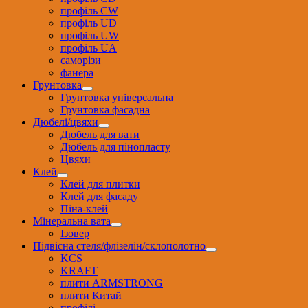
профіль CW
профіль UD
профіль UW
профіль UА
саморізи
фанера
Грунтовка
Грунтовка універсальна
Грунтовка фасадна
Дюбелі/цвяхи
Дюбель для вати
Дюбель для пінопласту
Цвяхи
Клей
Клей для плитки
Клей для фасаду
Піна-клей
Мінеральна вата
Ізовер
Підвісна стеля/флізелін/склополотно
KCS
KRAFT
плити ARMSTRONG
плити Китай
профілі