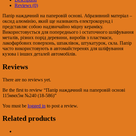
115ммх5м
Reviews (0)
№240
(18-
Папір наждачний на паперовій основі. Абразивний матеріал –
586)
оксид алюмінію, який ще називають електрокорунд і
quantity
представляє собою надзвичайно міцну кераміку.
Використовується для попереднього і остаточного шліфування
металів, різних порід деревини, виробів з пластмаси,
лакофарбових поверхонь, шпаклівок, штукатурок, скла. Папір
часто використовують в автомайстеренях для шліфування
кузова і інших деталей автомобілів.
Reviews
There are no reviews yet.
Be the first to review “Папір наждачний на паперовій основі
115ммх5м №240 (18-586)”
You must be
logged in
to post a review.
Related products