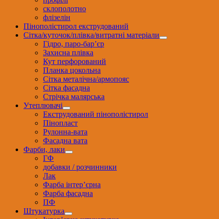
склополотно
флізелін
Пінополістирол екструдований
Сітка/куточок/плівка/витратні матеріали
Гідро, паро-бар’єр
Захисна плівка
Кут перфорований
Планка цокольна
Сітка металічна/армопояс
Сітка фасадна
Стрічка малярська
Утеплювачі
Екструдований пінополістирол
Пінопласт
Рулонна-вата
Фасадна вата
Фарби, лаки
ГФ
добавки / розчинники
Лак
Фарба інтер’єрна
Фарба фасадна
ПФ
Штукатурка