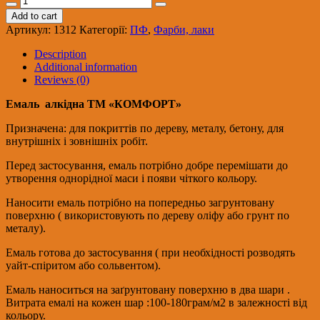
ПФ
Add to cart
115
Артикул:
1312
Категорії:
ПФ
,
Фарби, лаки
Комфорт
коричн
Description
2.8
Additional information
кг
Reviews (0)
quantity
Емаль
алкідна ТМ «КОМФОРТ»
Призначена: для покриттів по дереву, металу, бетону, для
внутрішніх і зовнішніх робіт.
Перед застосування, емаль потрібно добре перемішати до
утворення однорідної маси і появи чіткого кольору.
Наносити емаль потрібно на попередньо загрунтовану
поверхню ( використовують по дереву оліфу або грунт по
металу).
Емаль готова до застосування ( при необхідності розводять
уайт-спіритом або сольвентом).
Емаль наноситься на заґрунтовану поверхню в два шари .
Витрата емалі на кожен шар :100-180грам/м2 в залежності від
кольору.