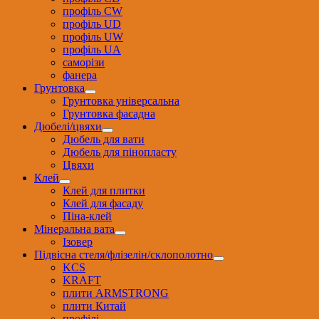
профіль CW
профіль UD
профіль UW
профіль UА
саморізи
фанера
Грунтовка
Грунтовка універсальна
Грунтовка фасадна
Дюбелі/цвяхи
Дюбель для вати
Дюбель для пінопласту
Цвяхи
Клей
Клей для плитки
Клей для фасаду
Піна-клей
Мінеральна вата
Ізовер
Підвісна стеля/флізелін/склополотно
KCS
KRAFT
плити ARMSTRONG
плити Китай
профілі