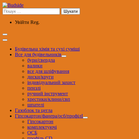
Перейти
до
Пошук:
вмісту
Увійти
Reg.
Будівельна хімія та сухі суміші
Все для будівельників
бури/свердла
валики
все для шліфування
диски/круги
індивідуальний захист
пензлі
ручний інструмент
хрестики/клини/свп
шпателі
Газоблок та цегла
Гіпсокартон/фанера/осб/профілІ
Гіпсокартон
комплектуючі
ОСБ
профіль CD