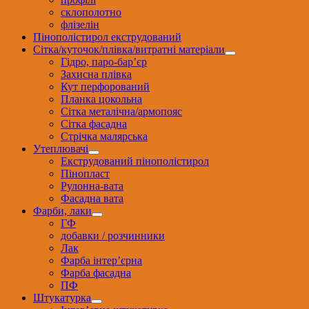
склополотно
флізелін
Пінополістирол екструдований
Сітка/куточок/плівка/витратні матеріали
Гідро, паро-бар’єр
Захисна плівка
Кут перфорований
Планка цокольна
Сітка металічна/армопояс
Сітка фасадна
Стрічка малярська
Утеплювачі
Екструдований пінополістирол
Пінопласт
Рулонна-вата
Фасадна вата
Фарби, лаки
ГФ
добавки / розчинники
Лак
Фарба інтер’єрна
Фарба фасадна
ПФ
Штукатурка