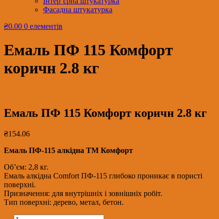
Інтер’єрна штукатурка
Фасадна штукатурка
₴0.00
0 елементів
Емаль ПФ 115 Комфорт
коричн 2.8 кг
Емаль ПФ 115 Комфорт коричн 2.8 кг
₴
154.06
Емаль ПФ-115 алкідна ТМ Комфорт
Об’єм: 2,8 кг.
Емаль алкідна Comfort ПФ-115 глибоко проникає в пористі
поверхні.
Призначення: для внутрішніх і зовнішніх робіт.
Тип поверхні: дерево, метал, бетон.
Емаль