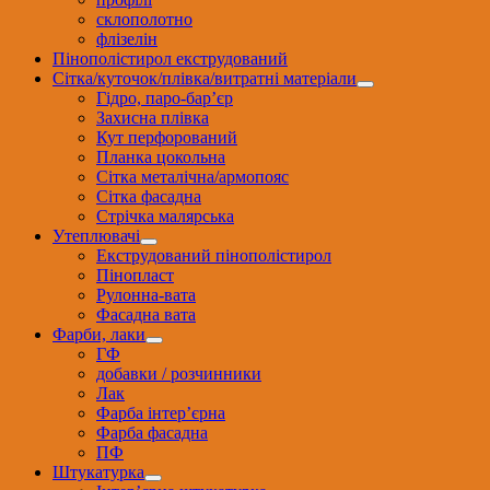
склополотно
флізелін
Пінополістирол екструдований
Сітка/куточок/плівка/витратні матеріали
Гідро, паро-бар’єр
Захисна плівка
Кут перфорований
Планка цокольна
Сітка металічна/армопояс
Сітка фасадна
Стрічка малярська
Утеплювачі
Екструдований пінополістирол
Пінопласт
Рулонна-вата
Фасадна вата
Фарби, лаки
ГФ
добавки / розчинники
Лак
Фарба інтер’єрна
Фарба фасадна
ПФ
Штукатурка