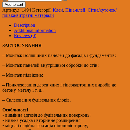
піна
Add to cart
монтажна
Артикул:
1494
Категорії:
Клей
,
Піна-клей
,
Сітка/куточок/
професійна
плівка/витратні матеріали
НОСОРІГ
900
Description
гр
Additional information
quantity
Reviews (0)
ЗАСТОСУВАННЯ
– Монтаж ізоляційних панелей до фасадів і фундаментів;
– Монтаж панелей внутрішньої обробки до стін;
– Монтаж підвіконь;
– Приклеювання дерев’яних і гіпсокартонних виробів до
бетону, металу і т. д.;
– Склеювання будівельних блоків.
Особливості
• відмінна адгезія до будівельних поверхонь;
• низька усадка і вторинне розширення;
• міцна і надійна фіксація пінополістиролу;