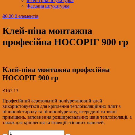
Інтер’єрна штукатурка
Фасадна штукатурка
₴0.00
0 елементів
Клей-піна монтажна
професійна НОСОРІГ 900 гр
Клей-піна монтажна професійна
НОСОРІГ 900 гр
₴
167.13
Професійний аерозольний поліуретановий клей
використовується для кріплення теплоізоляційних плит з
пінополістиролу та пінополіуретану, всередині та зовні
приміщень, заповнення розширювальних швів теплоізоляції, а
також для кріплення та ізоляції стінових панелей.
Клей-