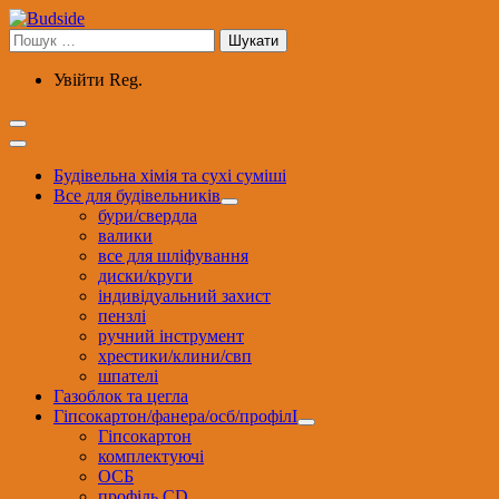
Перейти
до
Пошук:
вмісту
Увійти
Reg.
Будівельна хімія та сухі суміші
Все для будівельників
бури/свердла
валики
все для шліфування
диски/круги
індивідуальний захист
пензлі
ручний інструмент
хрестики/клини/свп
шпателі
Газоблок та цегла
Гіпсокартон/фанера/осб/профілІ
Гіпсокартон
комплектуючі
ОСБ
профіль CD