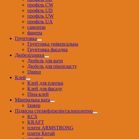
профіль CW
профіль UD
профіль UW
профіль UА
саморізи
фанера
Грунтовка
Грунтовка універсальна
Грунтовка фасадна
Дюбелі/цвяхи
Дюбель для вати
Дюбель для пінопласту
Цвяхи
Клей
Клей для плитки
Клей для фасаду
Піна-клей
Мінеральна вата
Ізовер
Підвісна стеля/флізелін/склополотно
KCS
KRAFT
плити ARMSTRONG
плити Китай
профілі