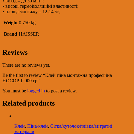
• вихід – до 30 м.п .;
• високі термоізоляційні властивості;
• площа монтажу – 12-14 м²;
Weight
0.750 kg
Brand
HAISSER
Reviews
There are no reviews yet.
Be the first to review “Клей-піна монтажна професійна
НОСОРІГ 900 гр”
You must be
logged in
to post a review.
Related products
Клей
,
Піна-клей
,
Сітка/куточок/плівка/витратні
матеріали