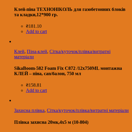
Клей-піна ТЕХНОНІКОЛЬ для газобетонних блоків
та кладки,12*900 гр.
₴
181.10
Add to cart
Клей
,
Піна-клей
,
Сітка/куточок/плівка/витратні
матеріали
SikaBoom-582 Foam Fix C872 /12x750ML монтажна
КЛЕЙ – піна, can/балон, 750 мл
₴
158.81
Add to cart
Захисна плівка
,
Сітка/куточок/плівка/витратні матеріали
Плівка захисна 20мк,4х5 м (10-804)