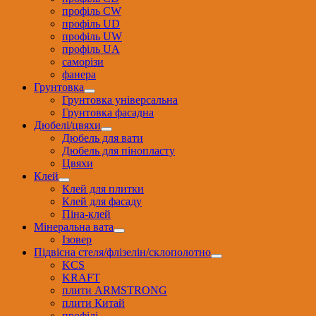
профіль CW
профіль UD
профіль UW
профіль UА
саморізи
фанера
Грунтовка
Грунтовка універсальна
Грунтовка фасадна
Дюбелі/цвяхи
Дюбель для вати
Дюбель для пінопласту
Цвяхи
Клей
Клей для плитки
Клей для фасаду
Піна-клей
Мінеральна вата
Ізовер
Підвісна стеля/флізелін/склополотно
KCS
KRAFT
плити ARMSTRONG
плити Китай
профілі