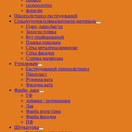
склополотно
флізелін
Пінополістирол екструдований
Сітка/куточок/плівка/витратні матеріали
Гідро, паро-бар’єр
Захисна плівка
Кут перфорований
Планка цокольна
Сітка металічна/армопояс
Сітка фасадна
Стрічка малярська
Утеплювачі
Екструдований пінополістирол
Пінопласт
Рулонна-вата
Фасадна вата
Фарби, лаки
ГФ
добавки / розчинники
Лак
Фарба інтер’єрна
Фарба фасадна
ПФ
Штукатурка