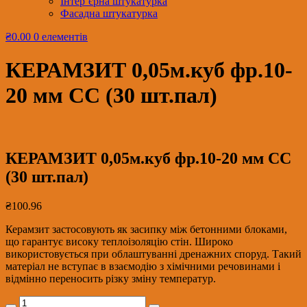
Інтер’єрна штукатурка
Фасадна штукатурка
₴0.00
0 елементів
КЕРАМЗИТ 0,05м.куб фр.10-
20 мм СС (30 шт.пал)
КЕРАМЗИТ 0,05м.куб фр.10-20 мм СС
(30 шт.пал)
₴
100.96
Керамзит застосовують як засипку між бетонними блоками,
що гарантує високу теплоізоляцію стін. Широко
використовується при облаштуванні дренажних споруд. Такий
матеріал не вступає в взаємодію з хімічними речовинами і
відмінно переносить різку зміну температур.
КЕРАМЗИТ