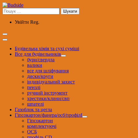
Перейти
до
Пошук:
вмісту
Увійти
Reg.
Будівельна хімія та сухі суміші
Все для будівельників
бури/свердла
валики
все для шліфування
диски/круги
індивідуальний захист
пензлі
ручний інструмент
хрестики/клини/свп
шпателі
Газоблок та цегла
Гіпсокартон/фанера/осб/профілІ
Гіпсокартон
комплектуючі
ОСБ
профіль CD