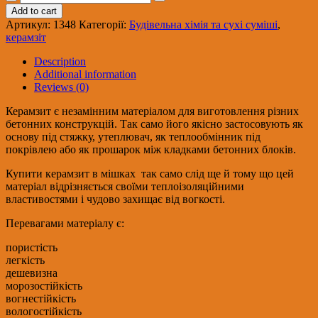
0,05м.куб
Add to cart
фр.10-
Артикул:
1348
Категорії:
Будівельна хімія та сухі суміші
,
20
керамзіт
мм
СС
Description
(30
Additional information
шт.пал)
Reviews (0)
quantity
Керамзит є незамінним матеріалом для виготовлення різних
бетонних конструкцій. Так само його якісно застосовують як
основу під стяжку, утеплювач, як теплообмінник під
покрівлею або як прошарок між кладками бетонних блоків.
Купити керамзит в мішках так само слід ще й тому що цей
матеріал відрізняється своїми теплоізоляційними
властивостями і чудово захищає від вогкості.
Перевагами матеріалу є:
пористість
легкість
дешевизна
морозостійкість
вогнестійкість
вологостійкість