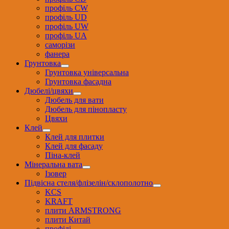
профіль CW
профіль UD
профіль UW
профіль UА
саморізи
фанера
Грунтовка
Грунтовка універсальна
Грунтовка фасадна
Дюбелі/цвяхи
Дюбель для вати
Дюбель для пінопласту
Цвяхи
Клей
Клей для плитки
Клей для фасаду
Піна-клей
Мінеральна вата
Ізовер
Підвісна стеля/флізелін/склополотно
KCS
KRAFT
плити ARMSTRONG
плити Китай
профілі