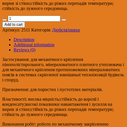
вирив зі стіни;стійкість до різких перепадів температури;
стійкість до лужного середовища.
Дюбель
з
Add to cart
пластиковим
Артикул:
2511
Категорія:
Дюбеля/цвяхи
стержнем
TERMO
Description
CT
Additional information
120,
Reviews (0)
120
мм
Застосування: для механічного кріплення
quantity
пінополістирольного, мінераловатного плитного утеплювача і
для механічного кріплення протипожежних мінераловатних
поясів в системах скріпленої зовнішньої теплоізоляції будівель
і споруд.
Призначення: для пористих і пустотілих матеріалів.
Властивості: висока міцність;стійкість до корозії і
конденсату;високі показники навантаження і зусилля на
вирив зі стіни;стійкість до різких перепадів температури;
стійкість до лужного середовища.
Виконання робіт: роботи по механічному закріпленню