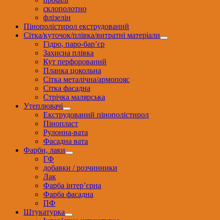
склополотно
флізелін
Пінополістирол екструдований
Сітка/куточок/плівка/витратні матеріали
Гідро, паро-бар’єр
Захисна плівка
Кут перфорований
Планка цокольна
Сітка металічна/армопояс
Сітка фасадна
Стрічка малярська
Утеплювачі
Екструдований пінополістирол
Пінопласт
Рулонна-вата
Фасадна вата
Фарби, лаки
ГФ
добавки / розчинники
Лак
Фарба інтер’єрна
Фарба фасадна
ПФ
Штукатурка