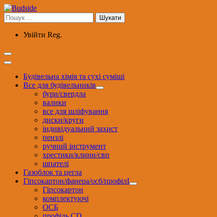
Перейти
до
Пошук:
вмісту
Увійти
Reg.
Будівельна хімія та сухі суміші
Все для будівельників
бури/свердла
валики
все для шліфування
диски/круги
індивідуальний захист
пензлі
ручний інструмент
хрестики/клини/свп
шпателі
Газоблок та цегла
Гіпсокартон/фанера/осб/профілІ
Гіпсокартон
комплектуючі
ОСБ
профіль CD