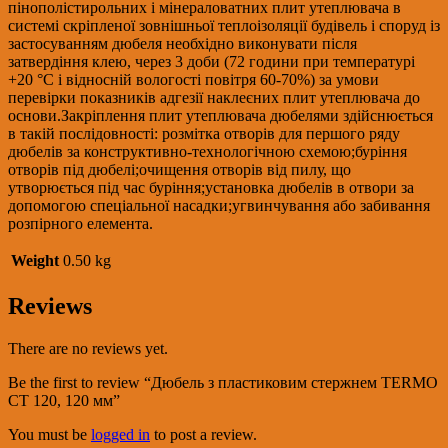
пінополістирольних і мінераловатних плит утеплювача в
системі скріпленої зовнішньої теплоізоляції будівель і споруд із
застосуванням дюбеля необхідно виконувати після
затвердіння клею, через 3 доби (72 години при температурі
+20 °С і відносній вологості повітря 60-70%) за умови
перевірки показників адгезії наклеєних плит утеплювача до
основи.Закріплення плит утеплювача дюбелями здійснюється
в такій послідовності: розмітка отворів для першого ряду
дюбелів за конструктивно-технологічною схемою;буріння
отворів під дюбелі;очищення отворів від пилу, що
утворюється під час буріння;установка дюбелів в отвори за
допомогою спеціальної насадки;угвинчування або забивання
розпірного елемента.
Weight
0.50 kg
Reviews
There are no reviews yet.
Be the first to review “Дюбель з пластиковим стержнем TERMO
CT 120, 120 мм”
You must be
logged in
to post a review.