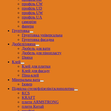
профіль CW
профіль UD
профіль UW
профіль UА
саморізи
фанера
Грунтовка
Грунтовка універсальна
Грунтовка фасадна
Дюбелі/цвяхи
Дюбель для вати
Дюбель для пінопласту
Цвяхи
Клей
Клей для плитки
Клей для фасаду
Піна-клей
Мінеральна вата
Ізовер
Підвісна стеля/флізелін/склополотно
KCS
KRAFT
плити ARMSTRONG
плити Китай
профілі