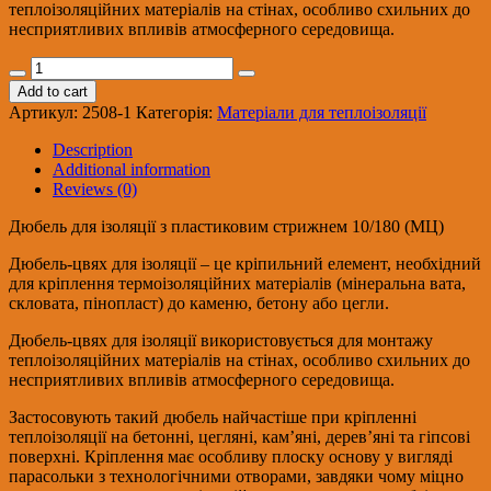
теплоізоляційних матеріалів на стінах, особливо схильних до
несприятливих впливів атмосферного середовища.
Дюбель
для
Add to cart
ізоляції/
Артикул:
2508-1
Категорія:
Матеріали для теплоізоляції
пластмас.прут
10/
Description
180
Additional information
(МЦ)
Reviews (0)
quantity
Дюбель для ізоляції з пластиковим стрижнем 10/180 (МЦ)
Дюбель-цвях для ізоляції – це кріпильний елемент, необхідний
для кріплення термоізоляційних матеріалів (мінеральна вата,
скловата, пінопласт) до каменю, бетону або цегли.
Дюбель-цвях для ізоляції використовується для монтажу
теплоізоляційних матеріалів на стінах, особливо схильних до
несприятливих впливів атмосферного середовища.
Застосовують такий дюбель найчастіше при кріпленні
теплоізоляції на бетонні, цегляні, кам’яні, дерев’яні та гіпсові
поверхні. Кріплення має особливу плоску основу у вигляді
парасольки з технологічними отворами, завдяки чому міцно