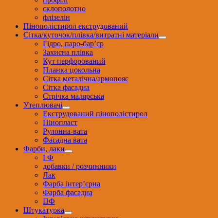
склополотно
флізелін
Пінополістирол екструдований
Сітка/куточок/плівка/витратні матеріали
Гідро, паро-бар’єр
Захисна плівка
Кут перфорований
Планка цокольна
Сітка металічна/армопояс
Сітка фасадна
Стрічка малярська
Утеплювачі
Екструдований пінополістирол
Пінопласт
Рулонна-вата
Фасадна вата
Фарби, лаки
ГФ
добавки / розчинники
Лак
Фарба інтер’єрна
Фарба фасадна
ПФ
Штукатурка