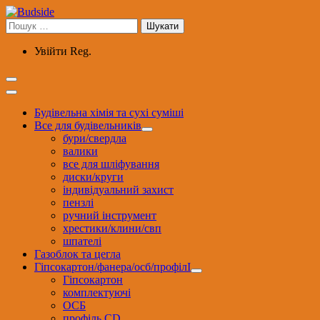
Перейти
до
Пошук:
вмісту
Увійти
Reg.
Будівельна хімія та сухі суміші
Все для будівельників
бури/свердла
валики
все для шліфування
диски/круги
індивідуальний захист
пензлі
ручний інструмент
хрестики/клини/свп
шпателі
Газоблок та цегла
Гіпсокартон/фанера/осб/профілІ
Гіпсокартон
комплектуючі
ОСБ
профіль CD