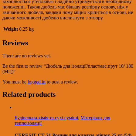
захоплюється утеплювач і надійно утримується в необхідному
положенні. Також дюбель має більшу розпірну основу, ніж у
звичайного дюбеля, завдяки чому міцно кріпиться в основі, не
даючи можливості дюбелю вислизнути з отвору.
Weight
0.25 kg
Reviews
There are no reviews yet.
Be the first to review “Дюбель для ізоляції/пластмас.прут 10/ 180
(МЦ)”
You must be
logged in
to post a review.
Related products
Будівельна хімія та сухі суміші
,
Матеріали для
теплоізоляції
CERESIT СТ-21 Розчин для кладки, мішок 25 кг (54)