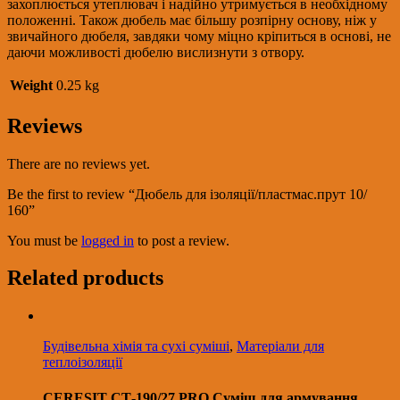
захоплюється утеплювач і надійно утримується в необхідному
положенні. Також дюбель має більшу розпірну основу, ніж у
звичайного дюбеля, завдяки чому міцно кріпиться в основі, не
даючи можливості дюбелю вислизнути з отвору.
Weight
0.25 kg
Reviews
There are no reviews yet.
Be the first to review “Дюбель для ізоляції/пластмас.прут 10/
160”
You must be
logged in
to post a review.
Related products
Будівельна хімія та сухі суміші
,
Матеріали для
теплоізоляції
CERESIT СТ-190/27 PRO Суміш для армування