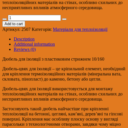
теплоізоляційних матеріалів на стінах, особливо схильних до
несприятливих впливів атмосферного середовища.
Дюбель
для
Add to cart
ізоляції/
Артикул:
2507
Категорія:
Матеріали для теплоізоляції
пластмас.прут
10/
Description
160
Additional information
quantity
Reviews (0)
Дюбель для ізоляції з пластиковим стрижнем 10/160
Дюбель-цвях для ізоляції – це кріпильний елемент, необхідний
для кріплення термоізоляційних матеріалів (мінеральна вата,
скловата, пінопласт) до каменю, бетону або цегли.
Дюбель-цвях для ізоляції використовується для монтажу
теплоізоляційних матеріалів на стінах, особливо схильних до
несприятливих впливів атмосферного середовища.
Застосовують такий дюбель найчастіше при кріпленні
теплоізоляції на бетонні, цегляні, кам’яні, дерев’яні та гіпсові
поверхні. Кріплення має особливу плоску основу у вигляді
парасольки з технологічними отворами, завдяки чому міцно