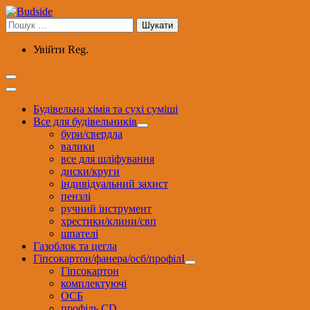
Перейти
до
Пошук:
вмісту
Увійти
Reg.
Будівельна хімія та сухі суміші
Все для будівельників
бури/свердла
валики
все для шліфування
диски/круги
індивідуальний захист
пензлі
ручний інструмент
хрестики/клини/свп
шпателі
Газоблок та цегла
Гіпсокартон/фанера/осб/профілІ
Гіпсокартон
комплектуючі
ОСБ
профіль CD