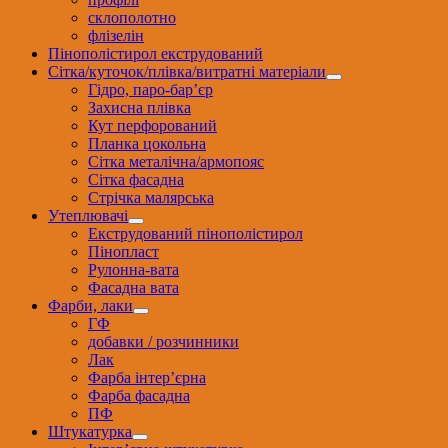
склополотно
флізелін
Пінополістирол екструдований
Сітка/куточок/плівка/витратні матеріали
Гідро, паро-бар’єр
Захисна плівка
Кут перфорований
Планка цокольна
Сітка металічна/армопояс
Сітка фасадна
Стрічка малярська
Утеплювачі
Екструдований пінополістирол
Пінопласт
Рулонна-вата
Фасадна вата
Фарби, лаки
ГФ
добавки / розчинники
Лак
Фарба інтер’єрна
Фарба фасадна
ПФ
Штукатурка