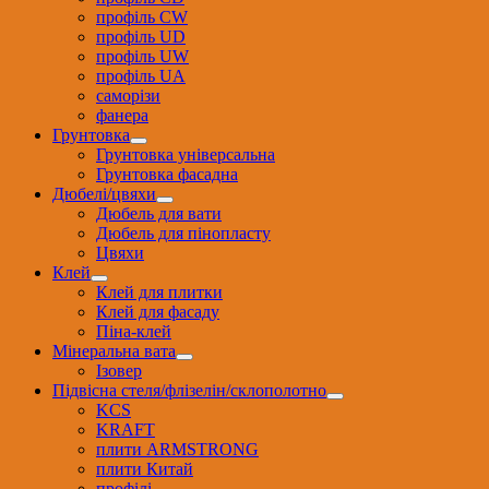
профіль CW
профіль UD
профіль UW
профіль UА
саморізи
фанера
Грунтовка
Грунтовка універсальна
Грунтовка фасадна
Дюбелі/цвяхи
Дюбель для вати
Дюбель для пінопласту
Цвяхи
Клей
Клей для плитки
Клей для фасаду
Піна-клей
Мінеральна вата
Ізовер
Підвісна стеля/флізелін/склополотно
KCS
KRAFT
плити ARMSTRONG
плити Китай
профілі