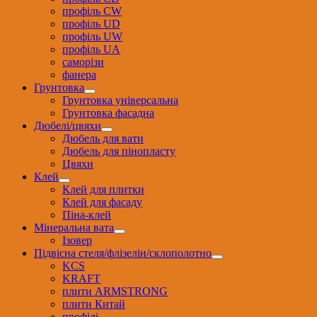
профіль CW
профіль UD
профіль UW
профіль UА
саморізи
фанера
Грунтовка
Грунтовка універсальна
Грунтовка фасадна
Дюбелі/цвяхи
Дюбель для вати
Дюбель для пінопласту
Цвяхи
Клей
Клей для плитки
Клей для фасаду
Піна-клей
Мінеральна вата
Ізовер
Підвісна стеля/флізелін/склополотно
KCS
KRAFT
плити ARMSTRONG
плити Китай
профілі