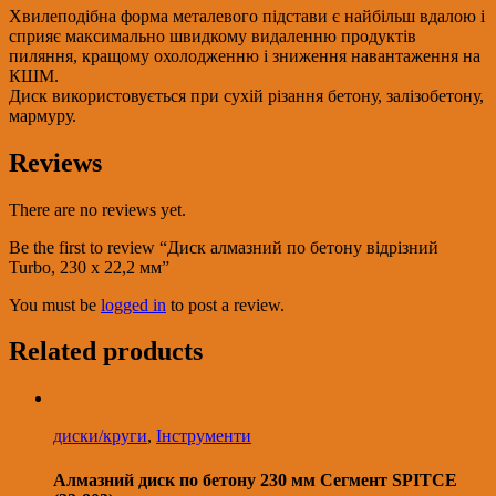
х
Хвилеподібна форма металевого підстави є найбільш вдалою і
22,2
сприяє максимально швидкому видаленню продуктів
мм
пиляння, кращому охолодженню і зниження навантаження на
quantity
КШМ.
Диск використовується при сухій різання бетону, залізобетону,
мармуру.
Reviews
There are no reviews yet.
Be the first to review “Диск алмазний по бетону відрізний
Turbo, 230 х 22,2 мм”
You must be
logged in
to post a review.
Related products
диски/круги
,
Інструменти
Алмазний диск по бетону 230 мм Сегмент SPITCE