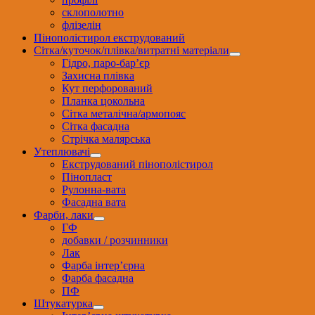
склополотно
флізелін
Пінополістирол екструдований
Сітка/куточок/плівка/витратні матеріали
Гідро, паро-бар’єр
Захисна плівка
Кут перфорований
Планка цокольна
Сітка металічна/армопояс
Сітка фасадна
Стрічка малярська
Утеплювачі
Екструдований пінополістирол
Пінопласт
Рулонна-вата
Фасадна вата
Фарби, лаки
ГФ
добавки / розчинники
Лак
Фарба інтер’єрна
Фарба фасадна
ПФ
Штукатурка