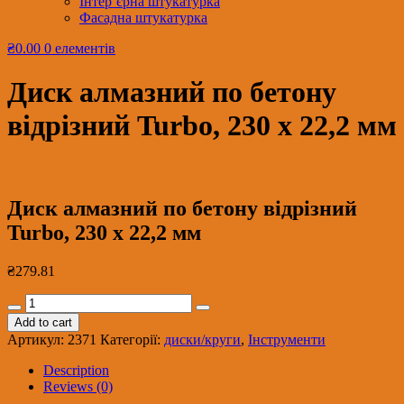
Інтер’єрна штукатурка
Фасадна штукатурка
₴0.00
0 елементів
Диск алмазний по бетону
відрізний Turbo, 230 х 22,2 мм
Диск алмазний по бетону відрізний
Turbo, 230 х 22,2 мм
₴
279.81
Диск
алмазний
Add to cart
по
Артикул:
2371
Категорії:
диски/круги
,
Інструменти
бетону
відрізний
Description
Turbo,
Reviews (0)
230