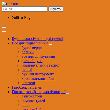
Перейти
до
Пошук:
вмісту
Увійти
Reg.
Будівельна хімія та сухі суміші
Все для будівельників
бури/свердла
валики
все для шліфування
диски/круги
індивідуальний захист
пензлі
ручний інструмент
хрестики/клини/свп
шпателі
Газоблок та цегла
Гіпсокартон/фанера/осб/профілІ
Гіпсокартон
комплектуючі
ОСБ
профіль CD