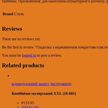
quantity
гребінки. Призначення: для нанесення штукатурного розчину, 
Brand
Сталь
Reviews
There are no reviews yet.
Be the first to review “Гладилка з нержавіючим покриттям плас
You must be
logged in
to post a review.
Related products
індивідуальний захист
,
Інструменти
Комбінізон малярський XXL (16-601)
₴
133.95
Add to cart