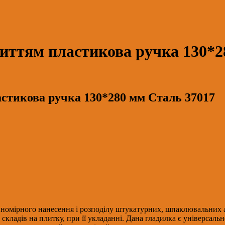
иттям пластикова ручка 130*2
стикова ручка 130*280 мм Сталь 37017
вномірного нанесення і розподілу штукатурних, шпаклювальних а
складів на плитку, при її укладанні. Дана гладилка є універсаль