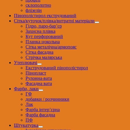
склополотно
флізелін
Пінополістирол екструдований
Сітка/куточок/плівка/витратні матеріали
Гідро, паро-бар’єр
Захисна плівка
Кут перфорований
Планка цокольна
Сітка металічна/армопояс
Сітка фасадна
Стрічка малярська
Утеплювачі
Екструдований пінополістирол
Пінопласт
Рулонна-вата
Фасадна вата
Фарби, лаки
ГФ
добавки / розчинники
Лак
Фарба інтер’єрна
Фарба фасадна
ПФ
Штукатурка