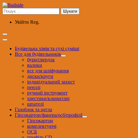
Перейти
до
Пошук:
вмісту
Увійти
Reg.
Будівельна хімія та сухі суміші
Все для будівельників
бури/свердла
валики
все для шліфування
диски/круги
індивідуальний захист
пензлі
ручний інструмент
хрестики/клини/свп
шпателі
Газоблок та цегла
Гіпсокартон/фанера/осб/профілІ
Гіпсокартон
комплектуючі
ОСБ
профіль CD