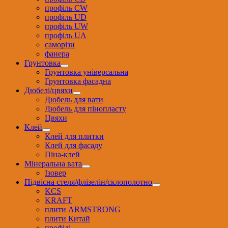
профіль CW
профіль UD
профіль UW
профіль UА
саморізи
фанера
Грунтовка
Грунтовка універсальна
Грунтовка фасадна
Дюбелі/цвяхи
Дюбель для вати
Дюбель для пінопласту
Цвяхи
Клей
Клей для плитки
Клей для фасаду
Піна-клей
Мінеральна вата
Ізовер
Підвісна стеля/флізелін/склополотно
KCS
KRAFT
плити ARMSTRONG
плити Китай
профілі