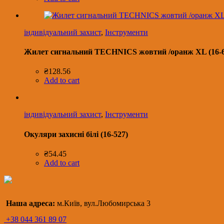
індивідуальний захист
,
Інструменти
Жилет сигнальний TECHNICS жовтий /оранж XL (16-6
₴
128.56
Add to cart
індивідуальний захист
,
Інструменти
Окуляри захисні білі (16-527)
₴
54.45
Add to cart
Наша адреса:
м.Київ, вул.Любомирська 3
+38 044 361 89 07