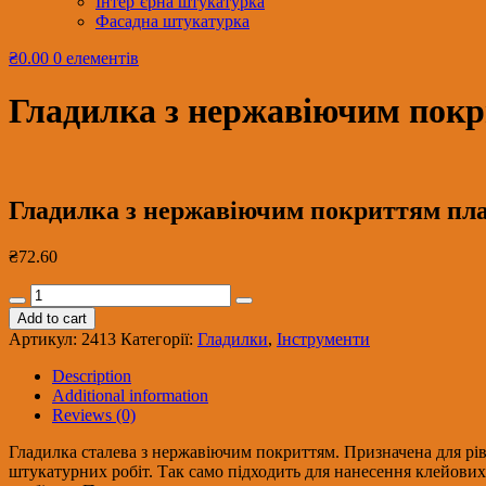
Інтер’єрна штукатурка
Фасадна штукатурка
₴0.00
0 елементів
Гладилка з нержавіючим покр
Гладилка з нержавіючим покриттям пла
₴
72.60
Гладилка
з
Add to cart
нержавіючим
Артикул:
2413
Категорії:
Гладилки
,
Інструменти
покриттям
пластикова
Description
ручка
Additional information
130*280
Reviews (0)
мм
Сталь
Гладилка сталева з нержавіючим покриттям. Призначена для рі
37017
штукатурних робіт. Так само підходить для нанесення клейових 