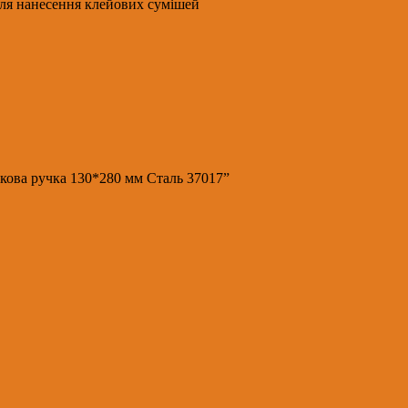
для нанесення клейових сумішей
тикова ручка 130*280 мм Сталь 37017”