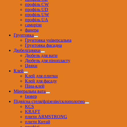
профіль CW
профіль UD
профіль UW
профіль UА
саморізи
фанера
Грунтовка
Грунтовка універсальна
Грунтовка фасадна
Дюбелі/цвяхи
Дюбель для вати
Дюбель для пінопласту
Цвяхи
Клей
Клей для плитки
Клей для фасаду
Піна-клей
Мінеральна вата
Ізовер
Підвісна стеля/флізелін/склополотно
KCS
KRAFT
плити ARMSTRONG
плити Китай
профілі