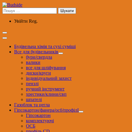
Перейти
до
Пошук:
вмісту
Увійти
Reg.
Будівельна хімія та сухі суміші
Все для будівельників
бури/свердла
валики
все для шліфування
диски/круги
індивідуальний захист
пензлі
ручний інструмент
хрестики/клини/свп
шпателі
Газоблок та цегла
Гіпсокартон/фанера/осб/профілІ
Гіпсокартон
комплектуючі
ОСБ
профіль CD