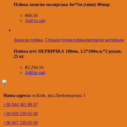
Плівка захисна малярська 4м*5м (синя) 40мкр
₴
60.50
Add to cart
Захисна плівка
,
Сітка/куточок/плівка/витратні матеріали
Плівка п/ет ПЕРВИЧКА 100мк, 1,5*100м.п.*2 рукав,
25 кг.
₴
2,294.16
Add to cart
Наша адреса:
м.Київ, вул.Любомирська 3
+38 044 361 89 07
+38 050 539 65 00
+38 067 539 65 00