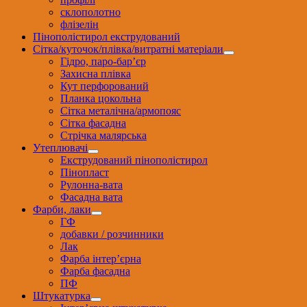
склополотно
флізелін
Пінополістирол екструдований
Сітка/куточок/плівка/витратні матеріали
Гідро, паро-бар’єр
Захисна плівка
Кут перфорований
Планка цокольна
Сітка металічна/армопояс
Сітка фасадна
Стрічка малярська
Утеплювачі
Екструдований пінополістирол
Пінопласт
Рулонна-вата
Фасадна вата
Фарби, лаки
ГФ
добавки / розчинники
Лак
Фарба інтер’єрна
Фарба фасадна
ПФ
Штукатурка