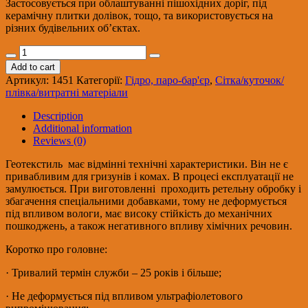
Застосовується при облаштуванні пішохідних доріг, під
керамічну плитки долівок, тощо, та використовується на
різних будівельних об’єктах.
Геотекстиль
DuPont
Add to cart
Typar
Артикул:
1451
Категорії:
Гідро, паро-бар'єр
,
Сітка/куточок/
SF-
плівка/витратні матеріали
27
(РУЛ-20
Description
пог.м.-104
Additional information
кв.м.)
Reviews (0)
(термоскріплений)
quantity
Геотекстиль має відмінні технічні характеристики. Він не є
привабливим для гризунів і комах. В процесі експлуатації не
замулюється. При виготовленні проходить ретельну обробку і
збагачення спеціальними добавками, тому не деформується
під впливом вологи, має високу стійкість до механічних
пошкоджень, а також негативного впливу хімічних речовин.
Коротко про головне:
· Тривалий термін служби – 25 років і більше;
· Не деформується під впливом ультрафіолетового