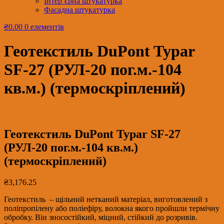
Інтер’єрна штукатурка
Фасадна штукатурка
₴0.00
0 елементів
Геотекстиль DuPont Typar
SF-27 (РУЛ-20 пог.м.-104
кв.м.) (термоскріплений)
Геотекстиль DuPont Typar SF-27
(РУЛ-20 пог.м.-104 кв.м.)
(термоскріплений)
₴
3,176.25
Геотекстиль – щільний нетканий матеріал, виготовлений з
поліпропілену або поліефіру, волокна якого пройшли термічну
обробку. Він зносостійкий, міцний, стійкий до розривів.