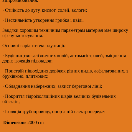
випромінювання;
· Стійкість до лугу, кислот, солей, вологи;
· Несхильність утворення грибка і цвілі.
Завдяки хорошим технічним параметрам матеріал має широку
сферу застосування.
Основні варіанти експлуатації:
· Будівництво залізничних колій, автомагістралей, зміцнення
доріг, ізоляція підкладок;
· Пристрій пішохідних доріжок різних видів, асфальтованих, з
бруківкою, плиткових;
· Обладнання набережних, захист берегової лінії;
· Покриття гідроізоляційних шарів великих будівельних
об’єктів;
· Ізоляція трубопроводу, опор ліній електропередач.
Dimensions
2000 cm