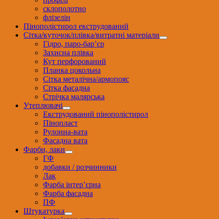
склополотно
флізелін
Пінополістирол екструдований
Сітка/куточок/плівка/витратні матеріали
Гідро, паро-бар’єр
Захисна плівка
Кут перфорований
Планка цокольна
Сітка металічна/армопояс
Сітка фасадна
Стрічка малярська
Утеплювачі
Екструдований пінополістирол
Пінопласт
Рулонна-вата
Фасадна вата
Фарби, лаки
ГФ
добавки / розчинники
Лак
Фарба інтер’єрна
Фарба фасадна
ПФ
Штукатурка