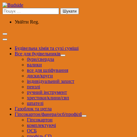
Перейти
до
Пошук:
вмісту
Увійти
Reg.
Будівельна хімія та сухі суміші
Все для будівельників
бури/свердла
валики
все для шліфування
диски/круги
індивідуальний захист
пензлі
ручний інструмент
хрестики/клини/свп
шпателі
Газоблок та цегла
Гіпсокартон/фанера/осб/профілІ
Гіпсокартон
комплектуючі
ОСБ
профіль CD