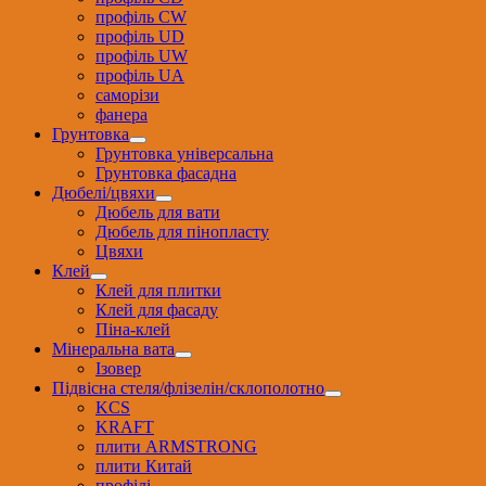
профіль CW
профіль UD
профіль UW
профіль UА
саморізи
фанера
Грунтовка
Грунтовка універсальна
Грунтовка фасадна
Дюбелі/цвяхи
Дюбель для вати
Дюбель для пінопласту
Цвяхи
Клей
Клей для плитки
Клей для фасаду
Піна-клей
Мінеральна вата
Ізовер
Підвісна стеля/флізелін/склополотно
KCS
KRAFT
плити ARMSTRONG
плити Китай
профілі