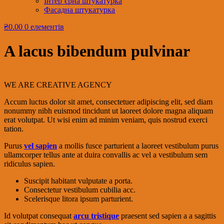
Інтер’єрна штукатурка
Фасадна штукатурка
₴0.00
0 елементів
A lacus bibendum pulvinar
WE ARE CREATIVE AGENCY
Accum luctus dolor sit amet, consectetuer adipiscing elit, sed diam
nonummy nibh euismod tincidunt ut laoreet dolore magna aliquam
erat volutpat. Ut wisi enim ad minim veniam, quis nostrud exerci
tation.
Purus
vel sapien
a mollis fusce parturient a laoreet vestibulum purus
ullamcorper tellus ante at duira convallis ac vel a vestibulum sem
ridiculus sapien.
Suscipit habitant vulputate a porta.
Consectetur vestibulum cubilia acc.
Scelerisque litora ipsum parturient.
Id volutpat consequat
arcu tristique
praesent sed sapien a a sagittis