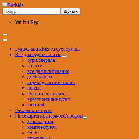
Перейти
до
Пошук:
вмісту
Увійти
Reg.
Будівельна хімія та сухі суміші
Все для будівельників
бури/свердла
валики
все для шліфування
диски/круги
індивідуальний захист
пензлі
ручний інструмент
хрестики/клини/свп
шпателі
Газоблок та цегла
Гіпсокартон/фанера/осб/профілІ
Гіпсокартон
комплектуючі
ОСБ
профіль CD