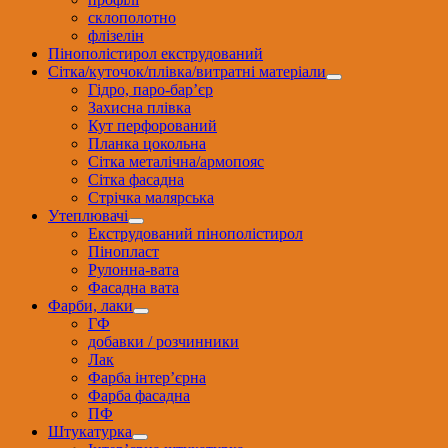
склополотно
флізелін
Пінополістирол екструдований
Сітка/куточок/плівка/витратні матеріали
Гідро, паро-бар’єр
Захисна плівка
Кут перфорований
Планка цокольна
Сітка металічна/армопояс
Сітка фасадна
Стрічка малярська
Утеплювачі
Екструдований пінополістирол
Пінопласт
Рулонна-вата
Фасадна вата
Фарби, лаки
ГФ
добавки / розчинники
Лак
Фарба інтер’єрна
Фарба фасадна
ПФ
Штукатурка