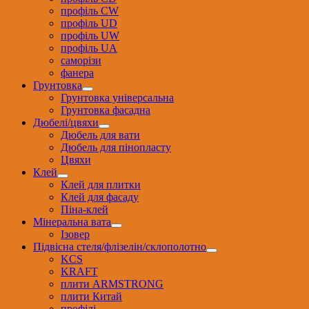
профіль CW
профіль UD
профіль UW
профіль UА
саморізи
фанера
Грунтовка
Грунтовка універсальна
Грунтовка фасадна
Дюбелі/цвяхи
Дюбель для вати
Дюбель для пінопласту
Цвяхи
Клей
Клей для плитки
Клей для фасаду
Піна-клей
Мінеральна вата
Ізовер
Підвісна стеля/флізелін/склополотно
KCS
KRAFT
плити ARMSTRONG
плити Китай
профілі