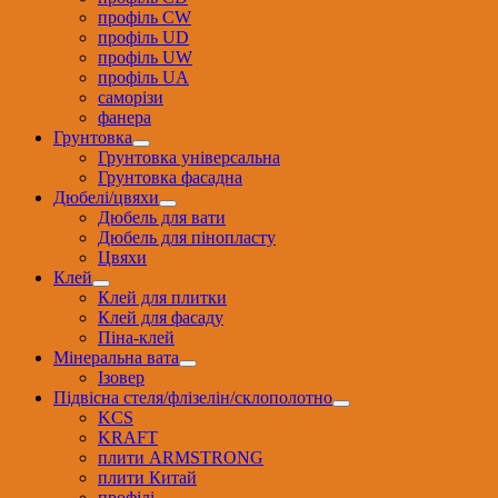
профіль CW
профіль UD
профіль UW
профіль UА
саморізи
фанера
Грунтовка
Грунтовка універсальна
Грунтовка фасадна
Дюбелі/цвяхи
Дюбель для вати
Дюбель для пінопласту
Цвяхи
Клей
Клей для плитки
Клей для фасаду
Піна-клей
Мінеральна вата
Ізовер
Підвісна стеля/флізелін/склополотно
KCS
KRAFT
плити ARMSTRONG
плити Китай
профілі