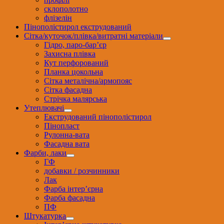
склополотно
флізелін
Пінополістирол екструдований
Сітка/куточок/плівка/витратні матеріали
Гідро, паро-бар’єр
Захисна плівка
Кут перфорований
Планка цокольна
Сітка металічна/армопояс
Сітка фасадна
Стрічка малярська
Утеплювачі
Екструдований пінополістирол
Пінопласт
Рулонна-вата
Фасадна вата
Фарби, лаки
ГФ
добавки / розчинники
Лак
Фарба інтер’єрна
Фарба фасадна
ПФ
Штукатурка