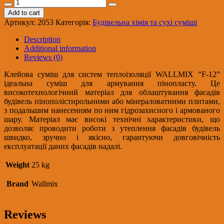
Wallmix
F-
Add to cart
12
Артикул:
2053
Категорія:
Будівельна хімія та сухі суміші
Клейова
суміш
Description
для
Additional information
систем
Reviews (0)
теплоіз.
та
Клейова суміш для систем теплоізоляції WALLMIX “F-12”
армування,
ідеальна суміш для армування пінопласту. Це
25
високотехнологічний матеріал для облаштування фасадів
кг
будівель пінополістирольними або мінераловатними плитами,
(48)
з подальшим нанесенням по ним гідрозахисного і армованого
quantity
шару. Матеріал має високі технічні характеристики, що
дозволяє проводити роботи з утеплення фасадів будівель
швидко, зручно і якісно, гарантуючи довговічність
експлуатації даних фасадів надалі.
Weight
25 kg
Brand
Wallmix
Reviews