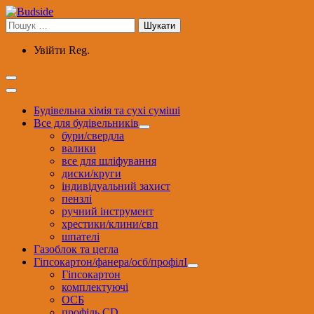
Перейти
до
Пошук:
вмісту
Увійти
Reg.
Будівельна хімія та сухі суміші
Все для будівельників
бури/свердла
валики
все для шліфування
диски/круги
індивідуальний захист
пензлі
ручний інструмент
хрестики/клини/свп
шпателі
Газоблок та цегла
Гіпсокартон/фанера/осб/профілІ
Гіпсокартон
комплектуючі
ОСБ
профіль CD