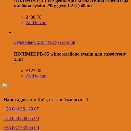
ПОЛІМІН P-25 WS gelfix Високоеластична гелева сіра
клейова суміш 25kg grey 1.2 (т) 48 шт
₴
438.76
Add to cart
Будівельна хімія та сухі суміші
ПОЛІМІН PB-65 white клейова суміш для газобетону
25кг
₴
123.30
Add to cart
Наша адреса:
м.Київ, вул.Любомирська 3
+38 044 361 89 07
+38 050 539 65 00
+38 067 539 65 00