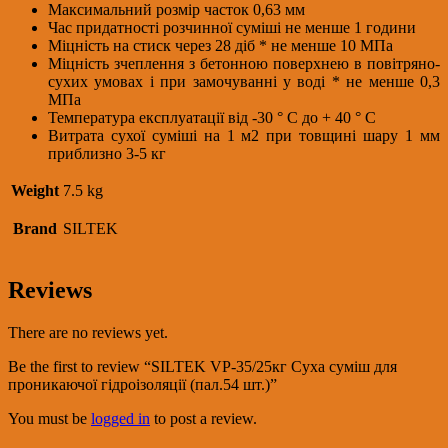
Максимальний розмір часток 0,63 мм
Час придатності розчинної суміші не менше 1 години
Міцність на стиск через 28 діб * не менше 10 МПа
Міцність зчеплення з бетонною поверхнею в повітряно-
сухих умовах і при замочуванні у воді * не менше 0,3
МПа
Температура експлуатації від -30 ° С до + 40 ° С
Витрата сухої суміші на 1 м2 при товщині шару 1 мм
приблизно 3-5 кг
Weight
7.5 kg
Brand
SILTEK
Reviews
There are no reviews yet.
Be the first to review “SILTEK VP-35/25кг Суха суміш для
проникаючої гідроізоляції (пал.54 шт.)”
You must be
logged in
to post a review.