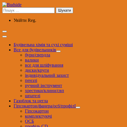
Перейти
до
Пошук:
вмісту
Увійти
Reg.
Будівельна хімія та сухі суміші
Все для будівельників
бури/свердла
валики
все для шліфування
диски/круги
індивідуальний захист
пензлі
ручний інструмент
хрестики/клини/свп
шпателі
Газоблок та цегла
Гіпсокартон/фанера/осб/профілІ
Гіпсокартон
комплектуючі
ОСБ
профіль CD