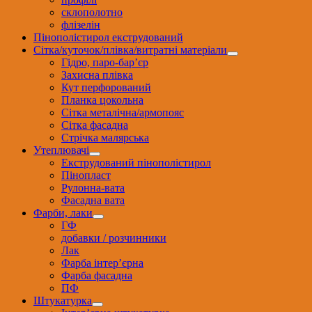
склополотно
флізелін
Пінополістирол екструдований
Сітка/куточок/плівка/витратні матеріали
Гідро, паро-бар’єр
Захисна плівка
Кут перфорований
Планка цокольна
Сітка металічна/армопояс
Сітка фасадна
Стрічка малярська
Утеплювачі
Екструдований пінополістирол
Пінопласт
Рулонна-вата
Фасадна вата
Фарби, лаки
ГФ
добавки / розчинники
Лак
Фарба інтер’єрна
Фарба фасадна
ПФ
Штукатурка