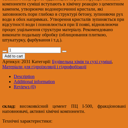
компоненти суміші вступають в хімічну реакцію з цементним
каменем, утворюючи водонерозчинні кристали, які
заповнюють пори глибоко в структурі бетону, зупиняючи рух
води в обох напрямках. Утворення кристалів зупиняється при
відсутності води і поновлюється при її появі, відновлюючи
процес ущільнення структури матеріалу. Рекомендовано
виконати подальшу обробку (облицювання плиткою,
штукатурку, фарбування і т.д.).
SILTEK
VP-
Add to cart
35/25кг
Артикул:
2031
Категорії:
Будівельна хімія та сухі суміші
,
Суха
Матеріали для гідроізоляції і гідрофобізації
суміш
для
Description
проникаючої
Additional information
гідроізоляції
Reviews (0)
(пал.54
шт.)
quantity
склад:
високоякісний цемент ПЦ I-500, фракціоновані
наповнювачі, активні хімічні компоненти.
Технічні характеристики: