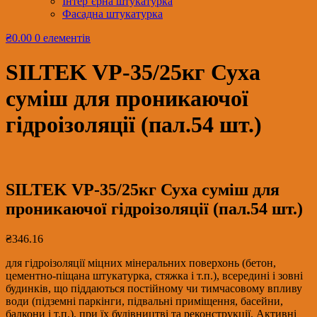
Інтер’єрна штукатурка
Фасадна штукатурка
₴0.00
0 елементів
SILTEK VP-35/25кг Суха
суміш для проникаючої
гідроізоляції (пал.54 шт.)
SILTEK VP-35/25кг Суха суміш для
проникаючої гідроізоляції (пал.54 шт.)
₴
346.16
для гідроізоляції міцних мінеральних поверхонь (бетон,
цементно-піщана штукатурка, стяжка і т.п.), всередині і зовні
будинків, що піддаються постійному чи тимчасовому впливу
води (підземні паркінги, підвальні приміщення, басейни,
балкони і т.п.), при їх будівництві та реконструкції. Активні