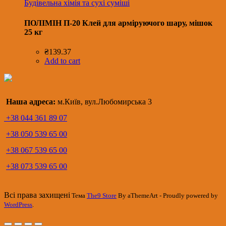
Будівельна хімія та сухі суміші
ПОЛІМІН П-20 Клей для арміруючого шару, мішок
25 кг
₴
139.37
Add to cart
Наша адреса:
м.Київ, вул.Любомирська 3
+38 044 361 89 07
+38 050 539 65 00
+38 067 539 65 00
+38 073 539 65 00
Всі права захищені
Тема
The9 Store
By aThemeArt - Proudly powered by
WordPress
.