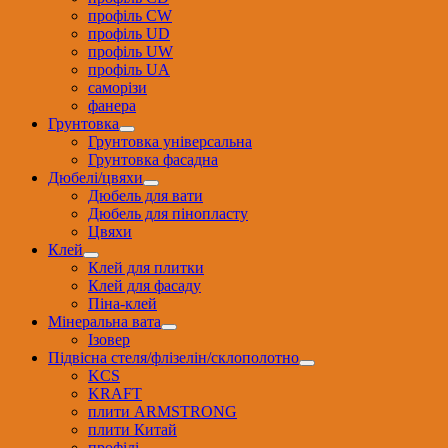
профіль CW
профіль UD
профіль UW
профіль UА
саморізи
фанера
Грунтовка
Грунтовка універсальна
Грунтовка фасадна
Дюбелі/цвяхи
Дюбель для вати
Дюбель для пінопласту
Цвяхи
Клей
Клей для плитки
Клей для фасаду
Піна-клей
Мінеральна вата
Ізовер
Підвісна стеля/флізелін/склополотно
KCS
KRAFT
плити ARMSTRONG
плити Китай
профілі