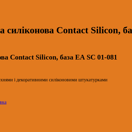
силіконова Contact Silicon, б
а Contact Silicon, база ЕА SC 01-081
ерхнями і декоративними силіконовими штукатурками
вка