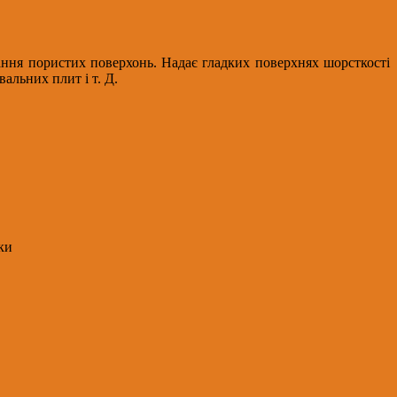
ання пористих поверхонь. Надає гладких поверхнях шорсткості
альних плит і т. Д.
ки