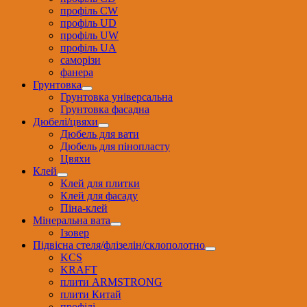
профіль CW
профіль UD
профіль UW
профіль UА
саморізи
фанера
Грунтовка
Грунтовка універсальна
Грунтовка фасадна
Дюбелі/цвяхи
Дюбель для вати
Дюбель для пінопласту
Цвяхи
Клей
Клей для плитки
Клей для фасаду
Піна-клей
Мінеральна вата
Ізовер
Підвісна стеля/флізелін/склополотно
KCS
KRAFT
плити ARMSTRONG
плити Китай
профілі