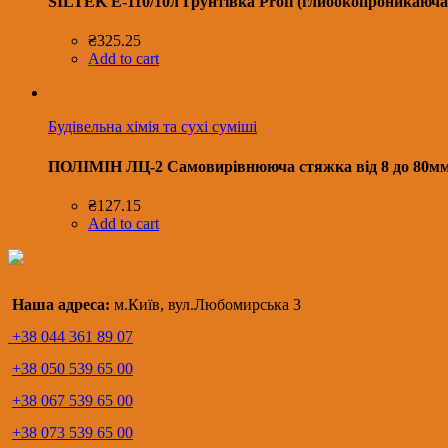
SILTEK Е-110/10л Ґрунтівка Profi (глибокопроникаюча,
₴
325.25
Add to cart
Будівельна хімія та сухі суміші
ПОЛІМІН ЛЦ-2 Самовирівнююча стяжка від 8 до 80мм
₴
127.15
Add to cart
Наша адреса:
м.Київ, вул.Любомирська 3
+38 044 361 89 07
+38 050 539 65 00
+38 067 539 65 00
+38 073 539 65 00