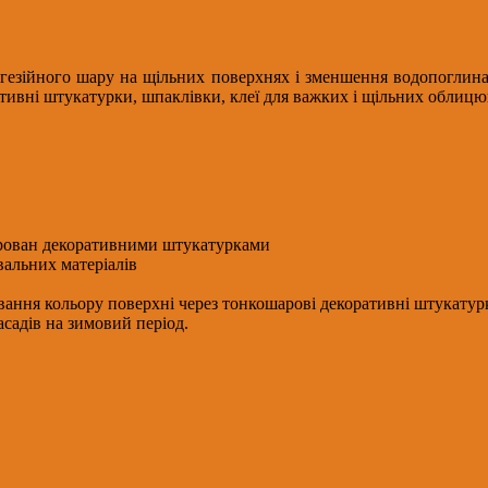
дгезійного шару на щільних поверхнях і зменшення водопоглин
ивні штукатурки, шпаклівки, клеї для важких і щільних облицюв
іцірован декоративними штукатурками
вальних матеріалів
ування кольору поверхні через тонкошарові декоративні штукатур
садів на зимовий період.