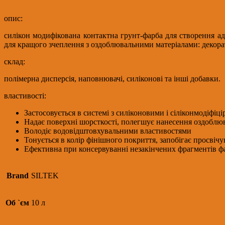
ЕА
SC
опис:
01-
силікон модифікована контактна грунт-фарба для створення а
081
для кращого зчеплення з оздоблювальними матеріалами: декорат
quantity
склад:
полімерна дисперсія, наповнювачі, силіконові та інші добавки.
властивості:
Застосовується в системі з силіконовими і сіліконмодіф
Надає поверхні шорсткості, полегшує нанесення оздоблю
Володіє водовідштовхувальними властивостями
Тонується в колір фінішного покриття, запобігає просвіч
Ефективна при консервуванні незакінчених фрагментів фа
Brand
SILTEK
Об `єм
10 л