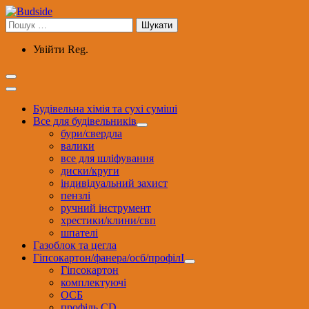
Перейти
до
Пошук:
вмісту
Увійти
Reg.
Будівельна хімія та сухі суміші
Все для будівельників
бури/свердла
валики
все для шліфування
диски/круги
індивідуальний захист
пензлі
ручний інструмент
хрестики/клини/свп
шпателі
Газоблок та цегла
Гіпсокартон/фанера/осб/профілІ
Гіпсокартон
комплектуючі
ОСБ
профіль CD