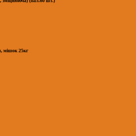
 зміцнююча) (пал.60 шт.)
, мішок 25кг