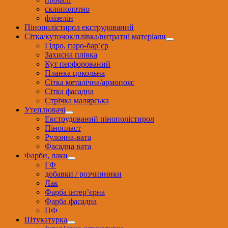
склополотно
флізелін
Пінополістирол екструдований
Сітка/куточок/плівка/витратні матеріали
Гідро, паро-бар’єр
Захисна плівка
Кут перфорований
Планка цокольна
Сітка металічна/армопояс
Сітка фасадна
Стрічка малярська
Утеплювачі
Екструдований пінополістирол
Пінопласт
Рулонна-вата
Фасадна вата
Фарби, лаки
ГФ
добавки / розчинники
Лак
Фарба інтер’єрна
Фарба фасадна
ПФ
Штукатурка