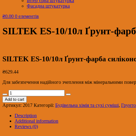
Інтер’єрна штукатурка
Фасадна штукатурка
₴0.00
0 елементів
SILTEK ЕS-10/10л Ґрунт-фарба 
SILTEK ЕS-10/10л Ґрунт-фарба силіконов
₴
629.44
Для забезпечення надійного зчеплення між мінеральними пов
SILTEK
ЕS-
Add to cart
10/10л
Артикул:
2017
Категорії:
Будівельна хімія та сухі суміші
,
Грунто
Ґрунт-
фарба
Description
силіконова
Additional information
Contact
Reviews (0)
Silicon,
база