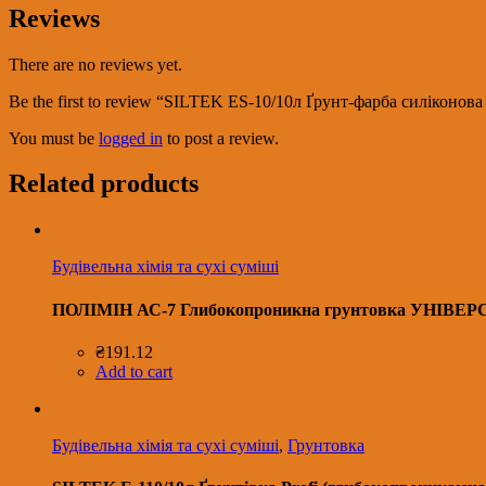
Reviews
There are no reviews yet.
Be the first to review “SILTEK ЕS-10/10л Ґрунт-фарба силіконова 
You must be
logged in
to post a review.
Related products
Будівельна хімія та сухі суміші
ПОЛІМІН АС-7 Глибокопроникна грунтовка УНІВЕР
₴
191.12
Add to cart
Будівельна хімія та сухі суміші
,
Грунтовка