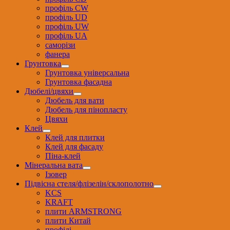
профіль CW
профіль UD
профіль UW
профіль UА
саморізи
фанера
Грунтовка
Грунтовка універсальна
Грунтовка фасадна
Дюбелі/цвяхи
Дюбель для вати
Дюбель для пінопласту
Цвяхи
Клей
Клей для плитки
Клей для фасаду
Піна-клей
Мінеральна вата
Ізовер
Підвісна стеля/флізелін/склополотно
KCS
KRAFT
плити ARMSTRONG
плити Китай
профілі