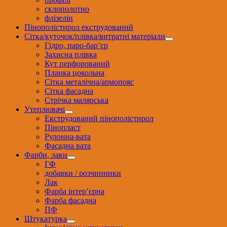
склополотно
флізелін
Пінополістирол екструдований
Сітка/куточок/плівка/витратні матеріали
Гідро, паро-бар’єр
Захисна плівка
Кут перфорований
Планка цокольна
Сітка металічна/армопояс
Сітка фасадна
Стрічка малярська
Утеплювачі
Екструдований пінополістирол
Пінопласт
Рулонна-вата
Фасадна вата
Фарби, лаки
ГФ
добавки / розчинники
Лак
Фарба інтер’єрна
Фарба фасадна
ПФ
Штукатурка