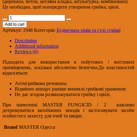
(деревина, бетон, цегляна кладка, штукатурка, комбіновані).
Це необхідно, щоб попередити утворення грибка, цвілі.
MASTER
FUNGICID/5
Add to cart
Антибактеріальна
Артикул:
1948
Категорія:
Будівельна хімія та сухі суміші
грунтовка
глибокого
Description
проникнення,
Additional information
5л
Reviews (0)
quantity
Підходить для використання в побутових / житлових
приміщеннях, оскільки абсолютно безпечна.До властивостей
відносяться:
Антигрибкова речовина;
Відмінно знищує раніше виниклі грибкові ураження;
Не дає згодом розмножуватися грибку і цвілі.
При нанесенні MASTER FUNGICID / 2 важливо
дотримуватися запобіжних заходів і застосовувати засоби
особистого захисту для очей та шкіри.
Brand
MASTER Одесса