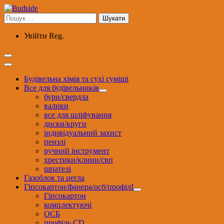
Перейти
до
Пошук:
вмісту
Увійти
Reg.
Будівельна хімія та сухі суміші
Все для будівельників
бури/свердла
валики
все для шліфування
диски/круги
індивідуальний захист
пензлі
ручний інструмент
хрестики/клини/свп
шпателі
Газоблок та цегла
Гіпсокартон/фанера/осб/профілІ
Гіпсокартон
комплектуючі
ОСБ
профіль CD