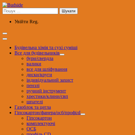
Перейти
до
Пошук:
вмісту
Увійти
Reg.
Будівельна хімія та сухі суміші
Все для будівельників
бури/свердла
валики
все для шліфування
диски/круги
індивідуальний захист
пензлі
ручний інструмент
хрестики/клини/свп
шпателі
Газоблок та цегла
Гіпсокартон/фанера/осб/профілІ
Гіпсокартон
комплектуючі
ОСБ
профіль CD