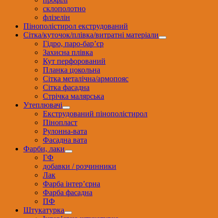
склополотно
флізелін
Пінополістирол екструдований
Сітка/куточок/плівка/витратні матеріали
Гідро, паро-бар’єр
Захисна плівка
Кут перфорований
Планка цокольна
Сітка металічна/армопояс
Сітка фасадна
Стрічка малярська
Утеплювачі
Екструдований пінополістирол
Пінопласт
Рулонна-вата
Фасадна вата
Фарби, лаки
ГФ
добавки / розчинники
Лак
Фарба інтер’єрна
Фарба фасадна
ПФ
Штукатурка