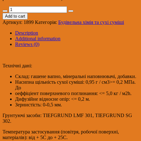
Kreisel
660
Add to cart
Шпаклівка
Артикул:
1899
Категорія:
Будівельна хімія та сухі суміші
вапняна
25кг
Description
(42)
Additional information
quantity
Reviews (0)
Технічні дані:
Склад: гашене вапно, мінеральні наповнювачі, добавки.
Насипна щільність сухої суміші: 0,95 г / см3>= 0,2 МПа.
До
оеффіціент поверхневого поглинання: <= 5,0 кг / м2h.
Дифузійне відносне опір: <= 0,2 м.
Зернистість: 0-0,5 мм.
Грунтуючі засоби: TIEFGRUND LMF 301, TIEFGRUND SG
302.
Температура застосування (повітря, робочої поверхні,
матеріалів): від + 5C до + 25C.