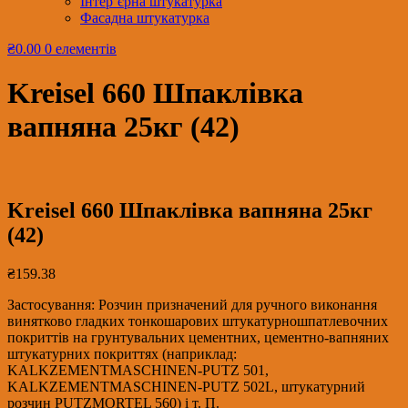
Інтер’єрна штукатурка
Фасадна штукатурка
₴0.00
0 елементів
Kreisel 660 Шпаклівка
вапняна 25кг (42)
Kreisel 660 Шпаклівка вапняна 25кг
(42)
₴
159.38
Застосування: Розчин призначений для ручного виконання
винятково гладких тонкошарових штукатурношпатлевочних
покриттів на грунтувальних цементних, цементно-вапняних
штукатурних покриттях (наприклад:
KALKZEMENTMASCHINEN-PUTZ 501,
KALKZEMENTMASCHINEN-PUTZ 502L, штукатурний
розчин PUTZMORTEL 560) і т. П.