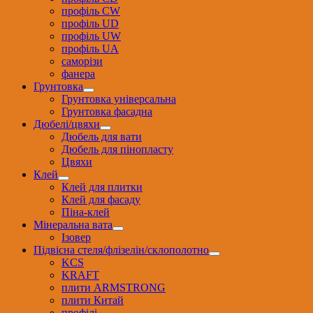
профіль CW
профіль UD
профіль UW
профіль UА
саморізи
фанера
Грунтовка
Грунтовка універсальна
Грунтовка фасадна
Дюбелі/цвяхи
Дюбель для вати
Дюбель для пінопласту
Цвяхи
Клей
Клей для плитки
Клей для фасаду
Піна-клей
Мінеральна вата
Ізовер
Підвісна стеля/флізелін/склополотно
KCS
KRAFT
плити ARMSTRONG
плити Китай
профілі