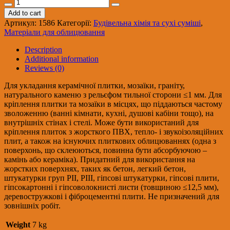
CERESIT
EASY
Add to cart
FIX
Артикул:
1586
Категорії:
Будівельна хімія та сухі суміші
,
Готовий
Матеріали для облицювання
до
використання
Description
клей
Additional information
для
Reviews (0)
плитки
(7
Для укладання керамічної плитки, мозаїки, граніту,
кг)
натурального каменю з рельєфом тильної сторони ≤1 мм. Для
(80)
кріплення плитки та мозаїки в місцях, що піддаються частому
quantity
зволоженню (ванні кімнати, кухні, душові кабіни тощо), на
внутрішніх стінах і стелі. Може бути використаний для
кріплення плиток з жорсткого ПВХ, тепло- і звукоізоляційних
плит, а також на існуючих плиткових облицюваннях (одна з
поверхонь, що склеюються, повинна бути абсорбуючою –
камінь або кераміка). Придатний для використання на
жорстких поверхнях, таких як бетон, легкий бетон,
штукатурки груп PII, PIII, гіпсові штукатурки, гіпсові плити,
гіпсокартонні і гіпсоволокнисті листи (товщиною ≤12,5 мм),
деревостружкові і фіброцементні плити. Не призначений для
зовнішніх робіт.
Weight
7 kg