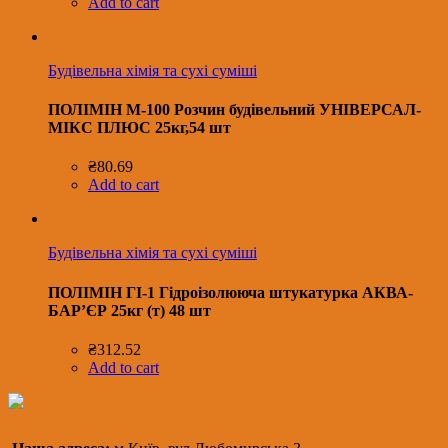
Add to cart
Будівельна хімія та сухі суміші
ПОЛІМІН М-100 Розчин будівельний УНІВЕРСАЛ-
МІКС ПЛЮС 25кг,54 шт
₴
80.69
Add to cart
Будівельна хімія та сухі суміші
ПОЛІМІН ГІ-1 Гідроізолююча штукатурка АКВА-
БАР’ЄР 25кг (т) 48 шт
₴
312.52
Add to cart