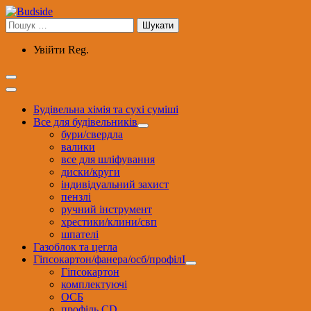
Перейти
до
Пошук:
вмісту
Увійти
Reg.
Будівельна хімія та сухі суміші
Все для будівельників
бури/свердла
валики
все для шліфування
диски/круги
індивідуальний захист
пензлі
ручний інструмент
хрестики/клини/свп
шпателі
Газоблок та цегла
Гіпсокартон/фанера/осб/профілІ
Гіпсокартон
комплектуючі
ОСБ
профіль CD