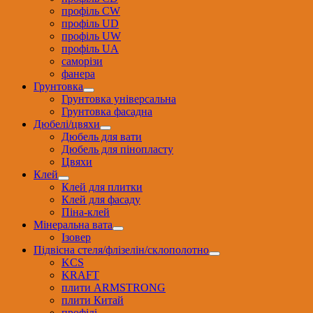
профіль CW
профіль UD
профіль UW
профіль UА
саморізи
фанера
Грунтовка
Грунтовка універсальна
Грунтовка фасадна
Дюбелі/цвяхи
Дюбель для вати
Дюбель для пінопласту
Цвяхи
Клей
Клей для плитки
Клей для фасаду
Піна-клей
Мінеральна вата
Ізовер
Підвісна стеля/флізелін/склополотно
KCS
KRAFT
плити ARMSTRONG
плити Китай
профілі