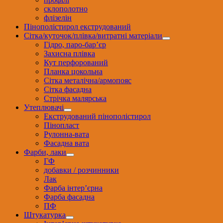
склополотно
флізелін
Пінополістирол екструдований
Сітка/куточок/плівка/витратні матеріали
Гідро, паро-бар’єр
Захисна плівка
Кут перфорований
Планка цокольна
Сітка металічна/армопояс
Сітка фасадна
Стрічка малярська
Утеплювачі
Екструдований пінополістирол
Пінопласт
Рулонна-вата
Фасадна вата
Фарби, лаки
ГФ
добавки / розчинники
Лак
Фарба інтер’єрна
Фарба фасадна
ПФ
Штукатурка