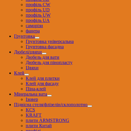
профіль CW
профіль UD
профіль UW
профіль UА
саморізи
фанера
Грунтовка
Грунтовка універсальна
Грунтовка фасадна
Дюбелі/цвяхи
Дюбель для вати
Дюбель для пінопласту
Цвяхи
Клей
Клей для плитки
Клей для фасаду
Піна-клей
Мінеральна вата
Ізовер
Підвісна стеля/флізелін/склополотно
KCS
KRAFT
плити ARMSTRONG
плити Китай
профілі