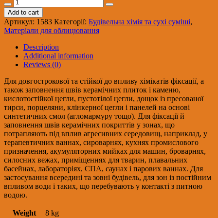
CERESIT
CМ-74
Add to cart
Хімічно
Артикул:
1583
Категорії:
Будівельна хімія та сухі суміші
,
стійка
Матеріали для облицювання
клейова
композиція
Description
епоксидна
Additional information
(2к),
Reviews (0)
8
кг
Для довгострокової та стійкої до впливу хімікатів фіксації, а
quantity
також заповнення швів керамічних плиток і каменю,
кислотостійкої цегли, пустотілої цегли, дощок із пресованої
тирси, порцеляни, клінкерної цегли і панелей на основі
синтетичних смол (агломармуру тощо). Для фіксації й
заповнення швів керамічних покриттів у зонах, що
потрапляють під вплив агресивних середовищ, наприклад, у
терапевтичних ваннах, сироварнях, кухнях промислового
призначення, акумуляторних мийках для машин, броварнях,
силосних вежах, приміщеннях для тварин, плавальних
басейнах, лабораторіях, СПА, саунах і парових ваннах. Для
застосування всередині та зовні будівель, для зон із постійним
впливом води і таких, що перебувають у контакті з питною
водою.
Weight
8 kg