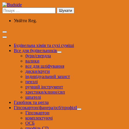
Перейти
до
Пошук:
вмісту
Увійти
Reg.
Будівельна хімія та сухі суміші
Все для будівельників
бури/свердла
валики
все для шліфування
диски/круги
індивідуальний захист
пензлі
ручний інструмент
хрестики/клини/свп
шпателі
Газоблок та цегла
Гіпсокартон/фанера/осб/профілІ
Гіпсокартон
комплектуючі
ОСБ
профіль CD