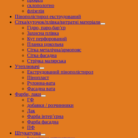
склополотно
флізелін
Пінополістирол екструдований
Сітка/куточок/плівка/витратні матеріали
Гідро, паро-бар’єр
Захисна плівка
Кут перфорований
Планка цокольна
Сітка металічна/армопояс
Сітка фасадна
Стрічка малярська
Утеплювачі
Екструдований пінополістирол
Пінопласт
Рулонна-вата
Фасадна вата
Фарби, лаки
ГФ
добавки / розчинники
Лак
Фарба інтер’єрна
Фарба фасадна
ПФ
Штукатурка