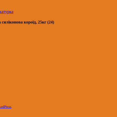
катурка
ліконова короїд, 25кг (24)
rdPress
.