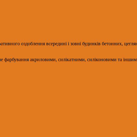
ративного оздоблення всередині і зовні будинків бетонних, цегл
не фарбування акриловими, силікатними, силіконовими та іншими 