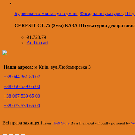
Будівельна хімія та сухі суміші
,
Фасадна штукатурка
,
Шту
CERESIT CT-75 (2мм) БАЗА Штукатурка декоративна си
₴
1,723.79
Add to cart
Наша адреса:
м.Київ, вул.Любомирська 3
+38 044 361 89 07
+38 050 539 65 00
+38 067 539 65 00
+38 073 539 65 00
Всі права захищені
Тема
The9 Store
By aThemeArt - Proudly powered by
Wo