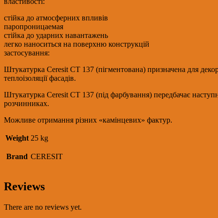
властивості:
25
кг
стійка до атмосферних впливів
quantity
паропроницаемая
стійка до ударних навантажень
легко наноситься на поверхню конструкцій
застосування:
Штукатурка Ceresit CT 137 (пігментована) призначена для деко
теплоізоляції фасадів.
Штукатурка Ceresit СТ 137 (під фарбування) передбачає наступ
розчинниках.
Можливе отримання різних «камінцевих» фактур.
Weight
25 kg
Brand
CERESIT
Reviews
There are no reviews yet.