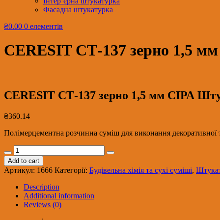
Інтер’єрна штукатурка
Фасадна штукатурка
₴0.00
0 елементів
CERESIT СТ-137 зерно 1,5 мм
CERESIT СТ-137 зерно 1,5 мм СІРА Шту
₴
360.14
Полімерцементна розчинна суміш для виконання декоративної тон
CERESIT
СТ-137
Add to cart
зерно
Артикул:
1666
Категорії:
Будівельна хімія та сухі суміші
,
Штука
1,5
мм
Description
СІРА
Additional information
Штукатурка
Reviews (0)
камінцева,
мішок