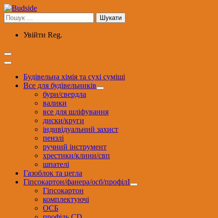
Перейти
до
Пошук:
вмісту
Увійти
Reg.
Будівельна хімія та сухі суміші
Все для будівельників
бури/свердла
валики
все для шліфування
диски/круги
індивідуальний захист
пензлі
ручний інструмент
хрестики/клини/свп
шпателі
Газоблок та цегла
Гіпсокартон/фанера/осб/профілІ
Гіпсокартон
комплектуючі
ОСБ
профіль CD