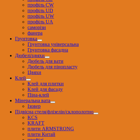
профіль CW
профіль UD
профіль UW
профіль UА
саморізи
фанера
Грунтовка
Грунтовка універсальна
Грунтовка фасадна
Дюбелі/цвяхи
Дюбель для вати
Дюбель для пінопласту
Цвяхи
Клей
Клей для плитки
Клей для фасаду
Піна-клей
Мінеральна вата
Ізовер
Підвісна стеля/флізелін/склополотно
KCS
KRAFT
плити ARMSTRONG
плити Китай
профілі