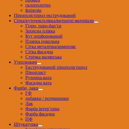
склополотно
флізелін
Пінополістирол екструдований
Сітка/куточок/плівка/витратні матеріали
Гідро, паро-бар’єр
Захисна плівка
Кут перфорований
Планка цокольна
Сітка металічна/армопояс
Сітка фасадна
Стрічка малярська
Утеплювачі
Екструдований пінополістирол
Пінопласт
Рулонна-вата
Фасадна вата
Фарби, лаки
ГФ
добавки / розчинники
Лак
Фарба інтер’єрна
Фарба фасадна
ПФ
Штукатурка