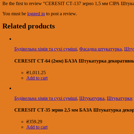
Be the first to review “CERESIT СТ-137 зерно 1,5 мм СІРА Штук
You must be
logged in
to post a review.
Related products
Будівельна хімія та сухі суміші
,
Фасадна штукатурка
,
Шту
CERESIT СТ-64 (2мм) БАЗА Штукатурка декоративна ак
₴
1,011.25
Add to cart
Будівельна хімія та сухі суміші
,
Штукатурка
,
Штукатурки
CERESIT СТ-35 зерно 2,5 мм БАЗА Штукатурка декорат
₴
359.29
Add to cart