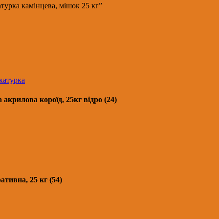
атурка камінцева, мішок 25 кг”
катурка
рилова короїд, 25кг відро (24)
ивна, 25 кг (54)