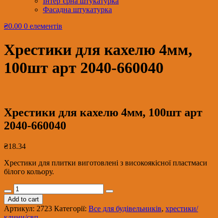
Інтер’єрна штукатурка
Фасадна штукатурка
₴0.00
0 елементів
Хрестики для кахелю 4мм,
100шт арт 2040-660040
Хрестики для кахелю 4мм, 100шт арт
2040-660040
₴
18.34
Хрестики для плитки виготовлені з високоякісної пластмаси
білого кольору.
Хрестики
для
Add to cart
кахелю
Артикул:
2723
Категорії:
Все для будівельників
,
хрестики/
4мм,
клини/свп