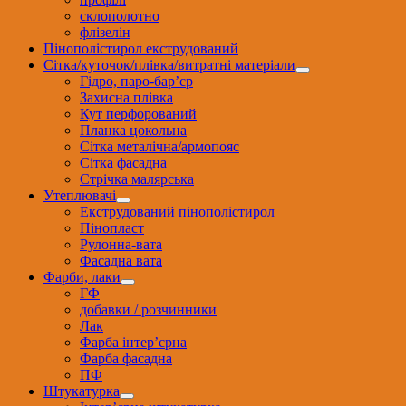
склополотно
флізелін
Пінополістирол екструдований
Сітка/куточок/плівка/витратні матеріали
Гідро, паро-бар’єр
Захисна плівка
Кут перфорований
Планка цокольна
Сітка металічна/армопояс
Сітка фасадна
Стрічка малярська
Утеплювачі
Екструдований пінополістирол
Пінопласт
Рулонна-вата
Фасадна вата
Фарби, лаки
ГФ
добавки / розчинники
Лак
Фарба інтер’єрна
Фарба фасадна
ПФ
Штукатурка