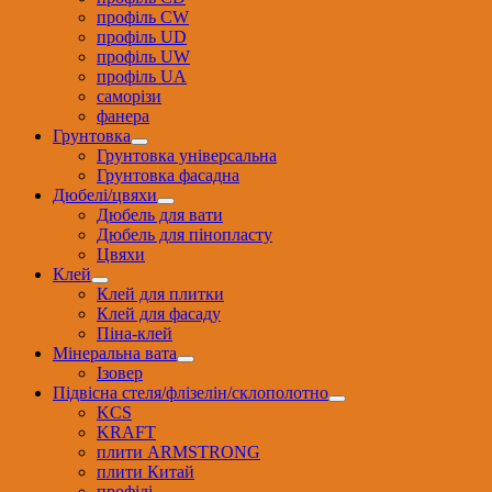
профіль CW
профіль UD
профіль UW
профіль UА
саморізи
фанера
Грунтовка
Грунтовка універсальна
Грунтовка фасадна
Дюбелі/цвяхи
Дюбель для вати
Дюбель для пінопласту
Цвяхи
Клей
Клей для плитки
Клей для фасаду
Піна-клей
Мінеральна вата
Ізовер
Підвісна стеля/флізелін/склополотно
KCS
KRAFT
плити ARMSTRONG
плити Китай
профілі