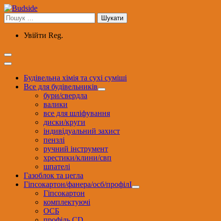
Перейти
до
Пошук:
вмісту
Увійти
Reg.
Будівельна хімія та сухі суміші
Все для будівельників
бури/свердла
валики
все для шліфування
диски/круги
індивідуальний захист
пензлі
ручний інструмент
хрестики/клини/свп
шпателі
Газоблок та цегла
Гіпсокартон/фанера/осб/профілІ
Гіпсокартон
комплектуючі
ОСБ
профіль CD