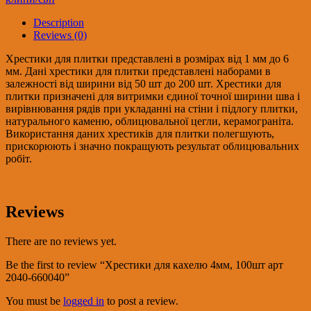
100шт
арт
Description
2040-
Reviews (0)
660040
quantity
Хрестики для плитки представлені в розмірах від 1 мм до 6
мм. Дані хрестики для плитки представлені наборами в
залежності від ширини від 50 шт до 200 шт. Хрестики для
плитки призначені для витримки єдиної точної ширини шва і
вирівнювання рядів при укладанні на стіни і підлогу плитки,
натурального каменю, облицювальної цегли, керамограніта.
Використання даних хрестиків для плитки полегшують,
прискорюють і значно покращують результат облицювальних
робіт.
Reviews
There are no reviews yet.
Be the first to review “Хрестики для кахелю 4мм, 100шт арт
2040-660040”
You must be
logged in
to post a review.