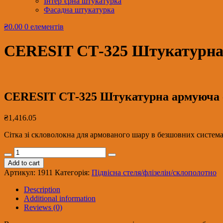
Інтер’єрна штукатурка
Фасадна штукатурка
₴0.00
0 елементів
СERESIT СТ-325 Штукатурна ар
СERESIT СТ-325 Штукатурна армуюча сіт
₴
1,416.05
Сітка зі скловолокна для армованого шару в безшовних система
СERESIT
СТ-325
Add to cart
Штукатурна
Артикул:
1911
Категорія:
Підвісна стеля/флізелін/склополотно
армуюча
сітка
Description
(160
Additional information
г/
Reviews (0)
м2,
5ммх5мм,рулон