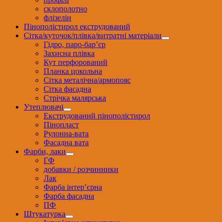
склополотно
флізелін
Пінополістирол екструдований
Сітка/куточок/плівка/витратні матеріали
Гідро, паро-бар’єр
Захисна плівка
Кут перфорований
Планка цокольна
Сітка металічна/армопояс
Сітка фасадна
Стрічка малярська
Утеплювачі
Екструдований пінополістирол
Пінопласт
Рулонна-вата
Фасадна вата
Фарби, лаки
ГФ
добавки / розчинники
Лак
Фарба інтер’єрна
Фарба фасадна
ПФ
Штукатурка