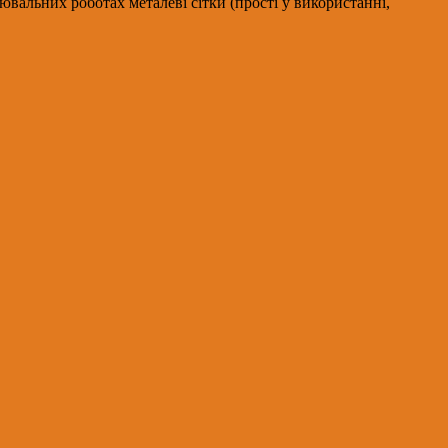
альних роботах металеві сітки (прості у використанні,