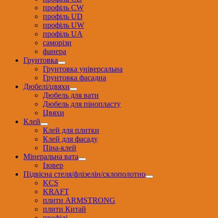
профіль CW
профіль UD
профіль UW
профіль UА
саморізи
фанера
Грунтовка
Грунтовка універсальна
Грунтовка фасадна
Дюбелі/цвяхи
Дюбель для вати
Дюбель для пінопласту
Цвяхи
Клей
Клей для плитки
Клей для фасаду
Піна-клей
Мінеральна вата
Ізовер
Підвісна стеля/флізелін/склополотно
KCS
KRAFT
плити ARMSTRONG
плити Китай
профілі