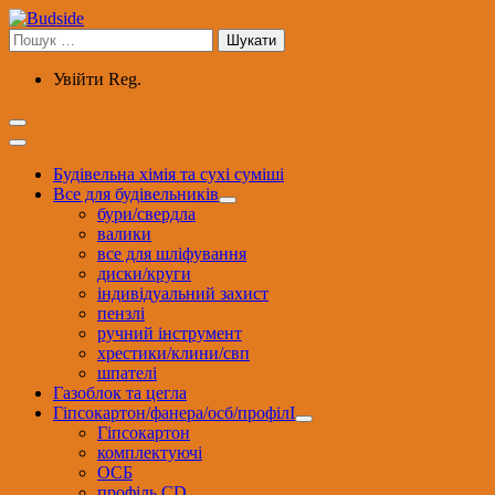
Перейти
до
Пошук:
вмісту
Увійти
Reg.
Будівельна хімія та сухі суміші
Все для будівельників
бури/свердла
валики
все для шліфування
диски/круги
індивідуальний захист
пензлі
ручний інструмент
хрестики/клини/свп
шпателі
Газоблок та цегла
Гіпсокартон/фанера/осб/профілІ
Гіпсокартон
комплектуючі
ОСБ
профіль CD