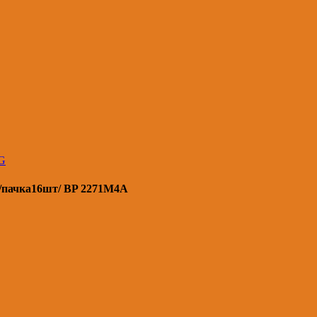
G
/пачка16шт/ BP 2271M4A