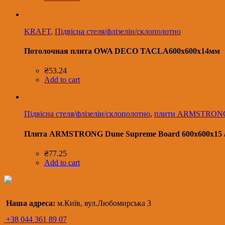
KRAFT
,
Підвісна стеля/флізелін/склополотно
Потолочная плита OWA DECO TACLA600х600х14мм
₴
53.24
Add to cart
Підвісна стеля/флізелін/склополотно
,
плити ARMSTRON
Плита ARMSTRONG Dune Supreme Board 600х600х15 
₴
77.25
Add to cart
Наша адреса:
м.Київ, вул.Любомирська 3
+38 044 361 89 07