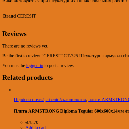
Використовуються при штукатурних і шпаклювальних роботах. С
55
м2)
(33)
Brand
CERESIT
(2021)
quantity
Reviews
There are no reviews yet.
Be the first to review “СERESIT СТ-325 Штукатурна армуюча сітк
You must be
logged in
to post a review.
Related products
Підвісна стеля/флізелін/склополотно
,
плити ARMSTRON
Плита ARMSTRONG Diploma Tegular 600х600х14мм /п
₴
78.70
Add to cart