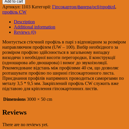
Add to cart
100
Артикул:
1103
Категорії:
Гіпсокартон/фанера/осб/профілІ
,
ГОСТ(0,55мм),
профіль CW
3м
quantity
Description
Additional information
Reviews (0)
Монтується стієчний профіль в парі з відповідним за розміром
направляючим профілем (UW – 100). Вибір необхідного за
розміром профілю здійснюється в загальному випадку
виходячи з необхідної висоти перегородки, її конструкції
(одношарова або двошарова) і вимог до звукоізоляції.
Рекомендоване відстань між профілями 40 см, що дозволяє
розташувати профілю по ширині гіпсокартонного листа.
Приєднання профілів напрямних проводиться саморезами по
металу 3,5 * 9,5 мм. Закріплений профіль CW служить вже
підставою для кріплення гіпсокартонних листів.
Dimensions
3000 × 50 cm
Reviews
There are no reviews yet.