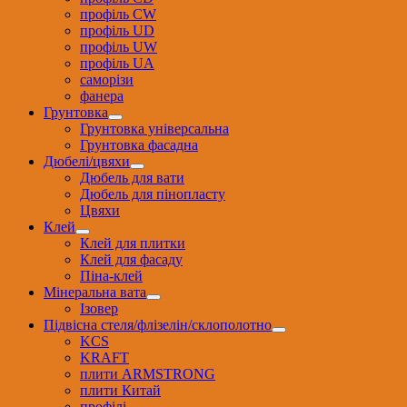
профіль CW
профіль UD
профіль UW
профіль UА
саморізи
фанера
Грунтовка
Грунтовка універсальна
Грунтовка фасадна
Дюбелі/цвяхи
Дюбель для вати
Дюбель для пінопласту
Цвяхи
Клей
Клей для плитки
Клей для фасаду
Піна-клей
Мінеральна вата
Ізовер
Підвісна стеля/флізелін/склополотно
KCS
KRAFT
плити ARMSTRONG
плити Китай
профілі