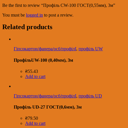
Be the first to review “Профіль CW-100 ГОСТ(0,55мм), 3м”
You must be
logged in
to post a review.
Related products
Гіпсокартон/фанера/осб/профілІ
,
профіль UW
ПрофільUW-100 (0,40мм), 3м
₴
55.43
Add to cart
Гіпсокартон/фанера/осб/профілІ
,
профіль UD
Профіль UD-27 ГОСТ(0,6мм), 3м
₴
79.50
Add to cart