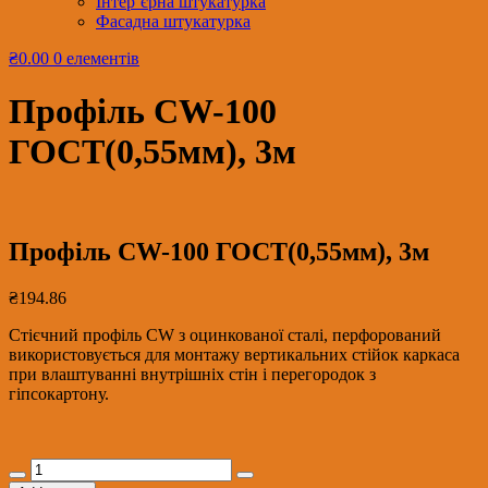
Інтер’єрна штукатурка
Фасадна штукатурка
₴0.00
0 елементів
Профіль CW-100
ГОСТ(0,55мм), 3м
Профіль CW-100 ГОСТ(0,55мм), 3м
₴
194.86
Стієчний профіль CW з оцинкованої сталі, перфорований
використовується для монтажу вертикальних стійок каркаса
при влаштуванні внутрішніх стін і перегородок з
гіпсокартону.
Профіль
CW-