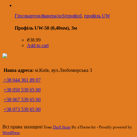
Гіпсокартон/фанера/осб/профілІ
,
профіль UW
Профіль UW-50 (0,40мм), 3м
₴
38.99
Add to cart
Наша адреса:
м.Київ, вул.Любомирська 3
+38 044 361 89 07
+38 050 539 65 00
+38 067 539 65 00
+38 073 539 65 00
Всі права захищені
Тема
The9 Store
By aThemeArt - Proudly powered by
WordPress
.