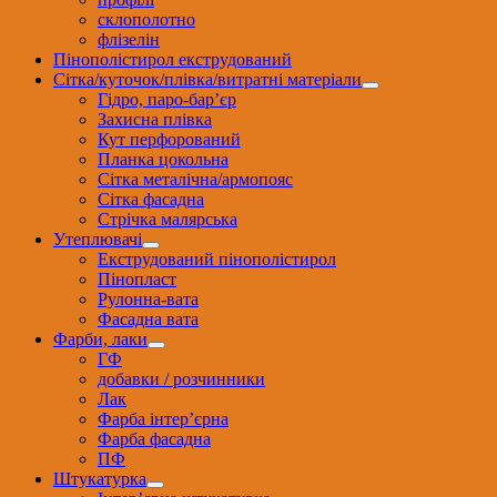
склополотно
флізелін
Пінополістирол екструдований
Сітка/куточок/плівка/витратні матеріали
Гідро, паро-бар’єр
Захисна плівка
Кут перфорований
Планка цокольна
Сітка металічна/армопояс
Сітка фасадна
Стрічка малярська
Утеплювачі
Екструдований пінополістирол
Пінопласт
Рулонна-вата
Фасадна вата
Фарби, лаки
ГФ
добавки / розчинники
Лак
Фарба інтер’єрна
Фарба фасадна
ПФ
Штукатурка