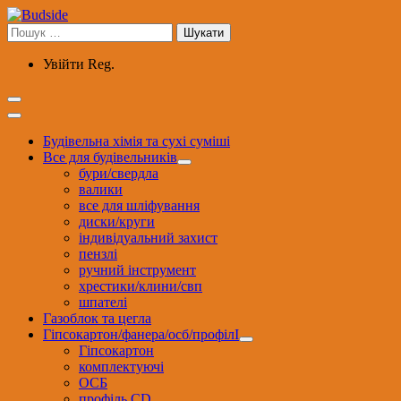
Перейти
до
Пошук:
вмісту
Увійти
Reg.
Будівельна хімія та сухі суміші
Все для будівельників
бури/свердла
валики
все для шліфування
диски/круги
індивідуальний захист
пензлі
ручний інструмент
хрестики/клини/свп
шпателі
Газоблок та цегла
Гіпсокартон/фанера/осб/профілІ
Гіпсокартон
комплектуючі
ОСБ
профіль CD