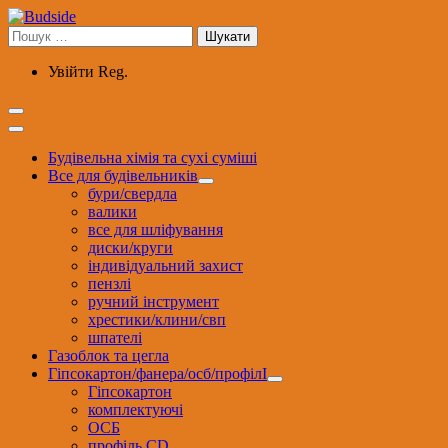
Перейти
до
Пошук:
вмісту
Увійти
Reg.
Будівельна хімія та сухі суміші
Все для будівельників
бури/свердла
валики
все для шліфування
диски/круги
індивідуальний захист
пензлі
ручний інструмент
хрестики/клини/свп
шпателі
Газоблок та цегла
Гіпсокартон/фанера/осб/профілІ
Гіпсокартон
комплектуючі
ОСБ
профіль CD