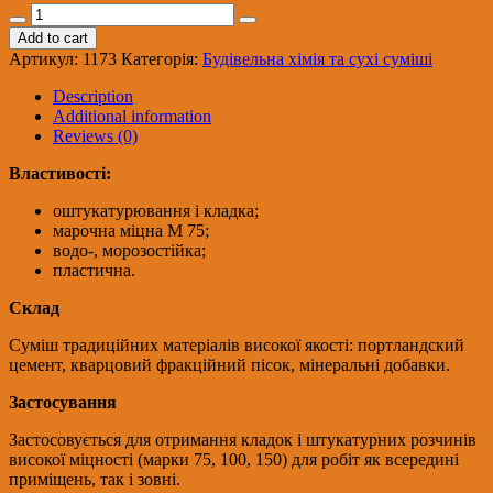
ПОЛІМІН
М-100
Add to cart
Розчин
Артикул:
1173
Категорія:
Будівельна хімія та сухі суміші
будівельний
УНІВЕРСАЛ-
Description
МІКС
Additional information
ПЛЮС
Reviews (0)
25кг,54
шт
Властивості:
quantity
оштукатурювання і кладка;
марочна міцна М 75;
водо-, морозостійка;
пластична.
Склад
Суміш традиційних матеріалів високої якості: портландский
цемент, кварцовий фракційний пісок, мінеральні добавки.
Застосування
Застосовується для отримання кладок і штукатурних розчинів
високої міцності (марки 75, 100, 150) для робіт як всередині
приміщень, так і зовні.