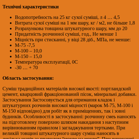
Технічні характеристики
Водопотребность на 25 кг сухої суміші, л 4 … 4,5
Витрата сухої суміші на 1 мм шару, кг / м2, не більше 1,8
Розрахункова товщина штукатурного шару, мм до 20
Придатність розчинної суміші, год., Не менше 1
Міцність при стисканні, у віці 28 діб., МПа, не менше:
М-75 -7,5
М-100 – 10,0
М-150 – 15,0
Температура експлуатації, 0С
-30 … + 70
Область застосування:
Суміш традиційних матеріалів високої якості: портландский
цемент, кварцовий фракціонований пісок, мінеральні добавки.
Застосування Застосовується для отримання кладок і
штукатурних розчинів високої міцності (марок М-75, М-100 і
М-150 відповідно) для робіт як в приміщеннях, так і зовні
будинків. Особливості в застосуванні: розчинну смеь наносять
на підготовлену поверхню шляхом накидання з наступним
вирівнюванням правилом і загладжування тертками. При
великій товщині штукатурного шару суміш наносять в
декілька шарів за правилом “мокре на мокре”. При виконанні