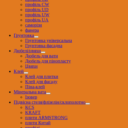
профіль CW
профіль UD
профіль UW
профіль UА
саморізи
фанера
Грунтовка
Грунтовка універсальна
Грунтовка фасадна
Дюбелі/цвяхи
Дюбель для вати
Дюбель для пінопласту
Цвяхи
Клей
Клей для плитки
Клей для фасаду
Піна-клей
Мінеральна вата
Ізовер
Підвісна стеля/флізелін/склополотно
KCS
KRAFT
плити ARMSTRONG
плити Китай
профілі