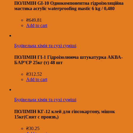
ПОЛІМІН GI-10 Однокомпонентна гідроізоляційна
мастика acrylic waterproofing mastic 6 kg / 0,480
₴
649.81
Add to cart
Будівельна хімія та сухі суміші
ПОЛІМІН ГІ-1 Гідроізолююча штукатурка АКВА-
БАР’ЄР 25кг (т) 48 шт
₴
312.52
Add to cart
Будівельна хімія та сухі суміші
ПОЛІМІН КГ-12 клей для гіпсокартону, мішок
15кг(Снят с произв,)
₴
30.25