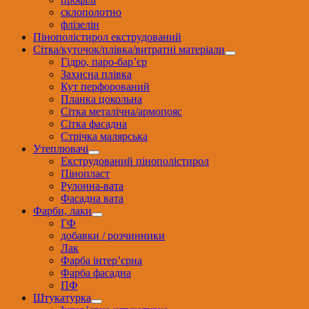
склополотно
флізелін
Пінополістирол екструдований
Сітка/куточок/плівка/витратні матеріали
Гідро, паро-бар’єр
Захисна плівка
Кут перфорований
Планка цокольна
Сітка металічна/армопояс
Сітка фасадна
Стрічка малярська
Утеплювачі
Екструдований пінополістирол
Пінопласт
Рулонна-вата
Фасадна вата
Фарби, лаки
ГФ
добавки / розчинники
Лак
Фарба інтер’єрна
Фарба фасадна
ПФ
Штукатурка