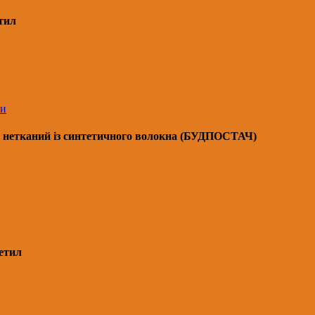
етил
ли
л нетканий із синтетичного волокна (БУДПОСТАЧ)
 етил