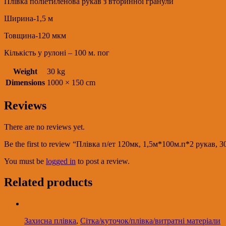
Плівка поліетиленова рукав з вторинної гранули
quantity
Ширина-1,5 м
Товщина-120 мкм
Кількість у рулоні – 100 м. пог
Weight
30 kg
Dimensions
1000 × 150 cm
Reviews
There are no reviews yet.
Be the first to review “Плівка п/ет 120мк, 1,5м*100м.п*2 рукав, 
You must be
logged in
to post a review.
Related products
Захисна плівка
,
Сітка/куточок/плівка/витратні матеріали