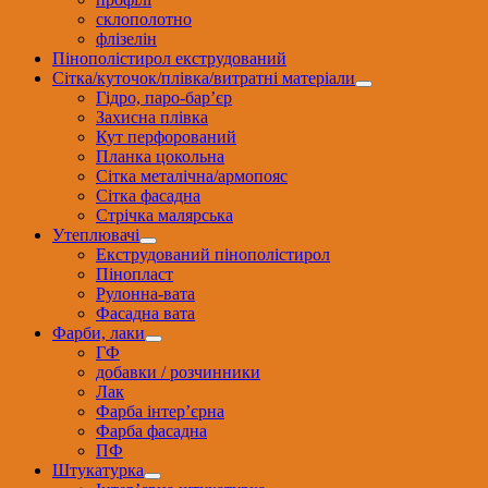
склополотно
флізелін
Пінополістирол екструдований
Сітка/куточок/плівка/витратні матеріали
Гідро, паро-бар’єр
Захисна плівка
Кут перфорований
Планка цокольна
Сітка металічна/армопояс
Сітка фасадна
Стрічка малярська
Утеплювачі
Екструдований пінополістирол
Пінопласт
Рулонна-вата
Фасадна вата
Фарби, лаки
ГФ
добавки / розчинники
Лак
Фарба інтер’єрна
Фарба фасадна
ПФ
Штукатурка