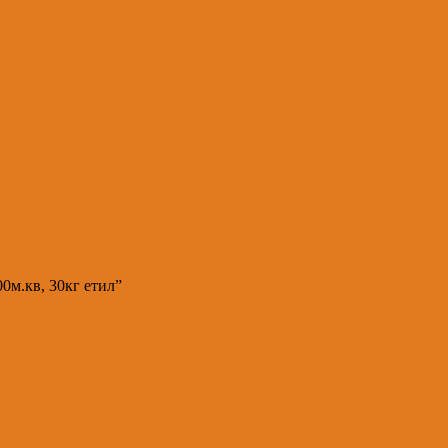
300м.кв, 30кг етил”