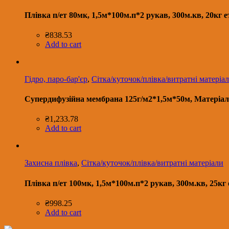
Плівка п/ет 80мк, 1,5м*100м.п*2 рукав, 300м.кв, 20кг 
₴
838.53
Add to cart
Гідро, паро-бар'єр
,
Сітка/куточок/плівка/витратні матеріа
Cупердифузійна мембрана 125г/м2*1,5м*50м, Матеріа
₴
1,233.78
Add to cart
Захисна плівка
,
Сітка/куточок/плівка/витратні матеріали
Плівка п/ет 100мк, 1,5м*100м.п*2 рукав, 300м.кв, 25кг
₴
998.25
Add to cart