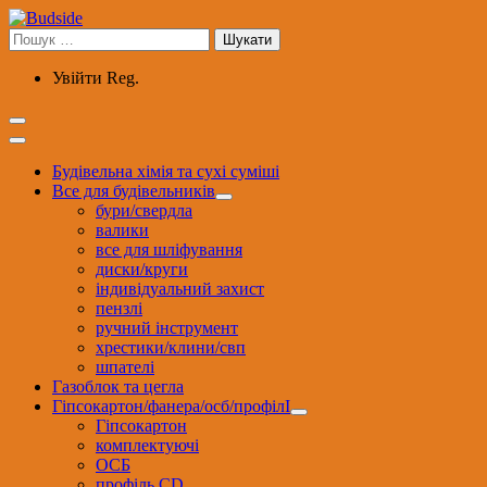
Перейти
до
Пошук:
вмісту
Увійти
Reg.
Будівельна хімія та сухі суміші
Все для будівельників
бури/свердла
валики
все для шліфування
диски/круги
індивідуальний захист
пензлі
ручний інструмент
хрестики/клини/свп
шпателі
Газоблок та цегла
Гіпсокартон/фанера/осб/профілІ
Гіпсокартон
комплектуючі
ОСБ
профіль CD