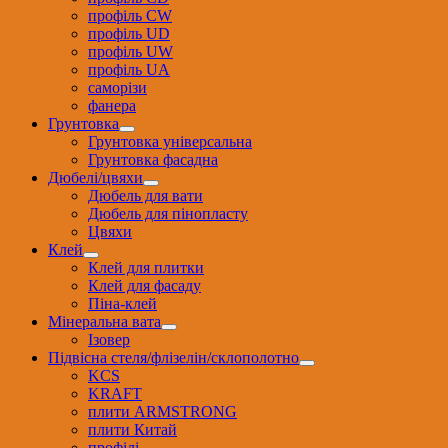
профіль CW
профіль UD
профіль UW
профіль UА
саморізи
фанера
Грунтовка
Грунтовка універсальна
Грунтовка фасадна
Дюбелі/цвяхи
Дюбель для вати
Дюбель для пінопласту
Цвяхи
Клей
Клей для плитки
Клей для фасаду
Піна-клей
Мінеральна вата
Ізовер
Підвісна стеля/флізелін/склополотно
KCS
KRAFT
плити ARMSTRONG
плити Китай
профілі