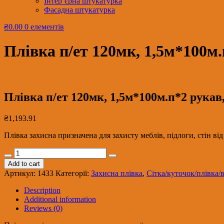
Інтер’єрна штукатурка
Фасадна штукатурка
₴0.00
0 елементів
Плівка п/ет 120мк, 1,5м*100м.
Плівка п/ет 120мк, 1,5м*100м.п*2 рукав,
₴
1,193.91
Плівка захисна призначена для захисту меблів, підлоги, стін в
Плівка
п/
Add to cart
ет
Артикул:
1433
Категорії:
Захисна плівка
,
Сітка/куточок/плівка/
120мк,
1,5м*100м.п*2
Description
рукав,
Additional information
300м.кв,
Reviews (0)
30кг
етил