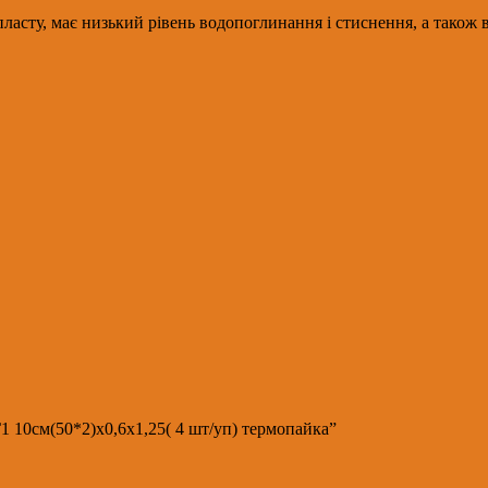
асту, має низький рівень водопоглинання і стиснення, а також ві
1 10см(50*2)х0,6х1,25( 4 шт/уп) термопайка”