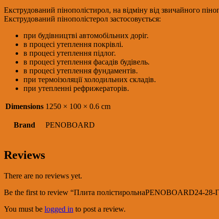
термопайка
Екструдований пінополістирол, на відміну від звичайного пінопл
quantity
Екструдований пінополістерол застосовується:
при будівництві автомобільних доріг.
в процесі утеплення покрівлі.
в процесі утеплення підлог.
в процесі утеплення фасадів будівель.
в процесі утеплення фундаментів.
при термоізоляції холодильних складів.
при утепленні рефрижераторів.
Dimensions
1250 × 100 × 0.6 cm
Brand
PENOBOАRD
Reviews
There are no reviews yet.
Be the first to review “Плита полістирольнаPENOBOАRD24-28-Г
You must be
logged in
to post a review.