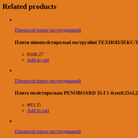
Related products
Пінополістирол екструдований
Плити пінополістирольні екструзійні ТЕХНОПЛЕКС/
₴
100.27
Add to cart
Пінополістирол екструдований
Плита полістирольна PENOBOАRD 35-Г1 4смх0,55х1,20
₴
93.35
Add to cart
Пінополістирол екструдований