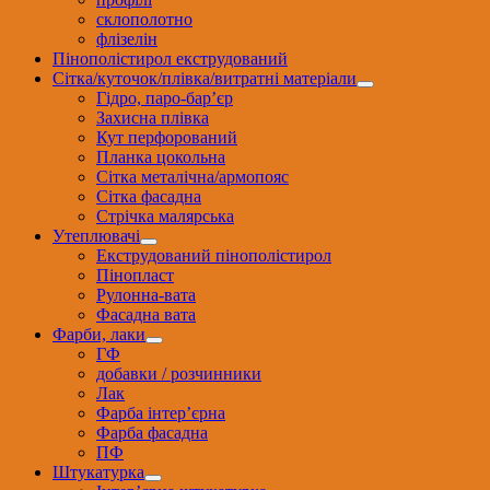
склополотно
флізелін
Пінополістирол екструдований
Сітка/куточок/плівка/витратні матеріали
Гідро, паро-бар’єр
Захисна плівка
Кут перфорований
Планка цокольна
Сітка металічна/армопояс
Сітка фасадна
Стрічка малярська
Утеплювачі
Екструдований пінополістирол
Пінопласт
Рулонна-вата
Фасадна вата
Фарби, лаки
ГФ
добавки / розчинники
Лак
Фарба інтер’єрна
Фарба фасадна
ПФ
Штукатурка