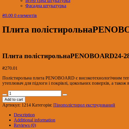
Інтер’єрна штукатурка
Фасадна штукатурка
₴0.00
0 елементів
Плита полістирольнаPENOBOАR
Плита полістирольнаPENOBOАRD24-28-Г1
₴
270.01
Полістирольна плита PENOBOARD є високотехнологічним тепло
утеплювач для підлоги і покрівлі, цокольних поверхів, а також ві
Плита
полістирольнаPENOBOАRD24-
Add to cart
28-
Артикул:
1214
Категорія:
Пінополістирол екструдований
Г1
10см(50*2)х0,6х1,25(
Description
4
Additional information
шт/
Reviews (0)
уп)