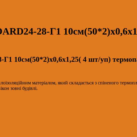
D24-28-Г1 10см(50*2)х0,6х1,
 10см(50*2)х0,6х1,25( 4 шт/уп) термо
ізоляційним матеріалом, який складається з спіненого термо
кон зовні будівлі.