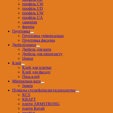
профіль CW
профіль UD
профіль UW
профіль UА
саморізи
фанера
Грунтовка
Грунтовка універсальна
Грунтовка фасадна
Дюбелі/цвяхи
Дюбель для вати
Дюбель для пінопласту
Цвяхи
Клей
Клей для плитки
Клей для фасаду
Піна-клей
Мінеральна вата
Ізовер
Підвісна стеля/флізелін/склополотно
KCS
KRAFT
плити ARMSTRONG
плити Китай
профілі