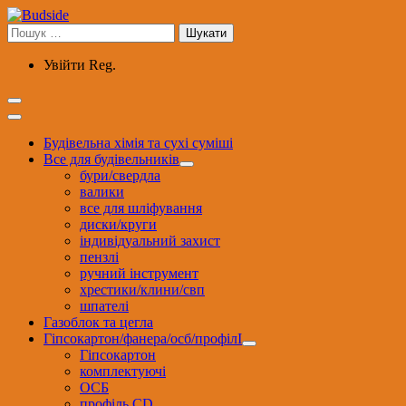
Перейти
до
Пошук:
вмісту
Увійти
Reg.
Будівельна хімія та сухі суміші
Все для будівельників
бури/свердла
валики
все для шліфування
диски/круги
індивідуальний захист
пензлі
ручний інструмент
хрестики/клини/свп
шпателі
Газоблок та цегла
Гіпсокартон/фанера/осб/профілІ
Гіпсокартон
комплектуючі
ОСБ
профіль CD