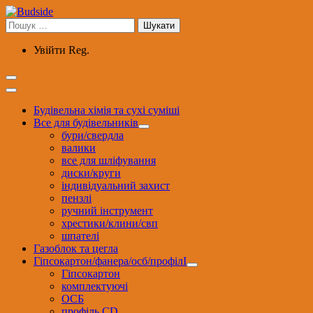
Перейти
до
Пошук:
вмісту
Увійти
Reg.
Будівельна хімія та сухі суміші
Все для будівельників
бури/свердла
валики
все для шліфування
диски/круги
індивідуальний захист
пензлі
ручний інструмент
хрестики/клини/свп
шпателі
Газоблок та цегла
Гіпсокартон/фанера/осб/профілІ
Гіпсокартон
комплектуючі
ОСБ
профіль CD