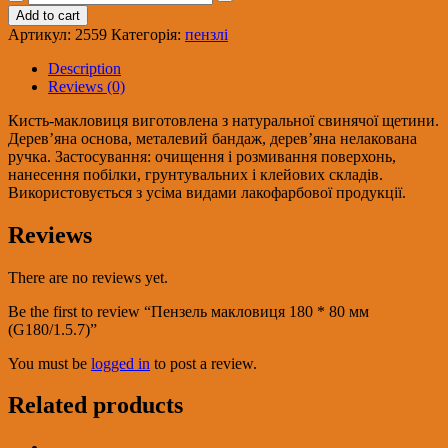
макловиця
Add to cart
180
Артикул:
2559
Категорія:
пензлі
*
80
Description
мм
Reviews (0)
(G180/1.5.7)
quantity
Кисть-макловиця виготовлена з натуральної свинячої щетини.
Дерев’яна основа, металевий бандаж, дерев’яна нелакована
ручка. Застосування: очищення і розмивання поверхонь,
нанесення побілки, грунтувальних і клейових складів.
Використовується з усіма видами лакофарбової продукції.
Reviews
There are no reviews yet.
Be the first to review “Пензель макловиця 180 * 80 мм
(G180/1.5.7)”
You must be
logged in
to post a review.
Related products