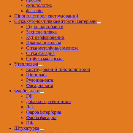
склополотно
флізелін
Пінополістирол екструдований
Сітка/куточок/плівка/витратні матеріали
Гідро, паро-бар’єр
Захисна плівка
Кут перфорований
Планка цокольна
Сітка металічна/армопояс
Сітка фасадна
Стрічка малярська
Утеплювачі
Екструдований пінополістирол
Пінопласт
Рулонна-вата
Фасадна вата
Фарби, лаки
ГФ
добавки / розчинники
Лак
Фарба інтер’єрна
Фарба фасадна
ПФ
Штукатурка