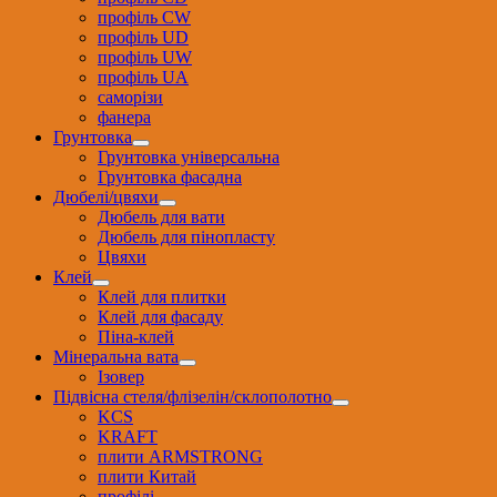
профіль CW
профіль UD
профіль UW
профіль UА
саморізи
фанера
Грунтовка
Грунтовка універсальна
Грунтовка фасадна
Дюбелі/цвяхи
Дюбель для вати
Дюбель для пінопласту
Цвяхи
Клей
Клей для плитки
Клей для фасаду
Піна-клей
Мінеральна вата
Ізовер
Підвісна стеля/флізелін/склополотно
KCS
KRAFT
плити ARMSTRONG
плити Китай
профілі