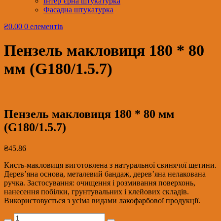
Інтер’єрна штукатурка
Фасадна штукатурка
₴0.00
0 елементів
Пензель макловиця 180 * 80
мм (G180/1.5.7)
Пензель макловиця 180 * 80 мм
(G180/1.5.7)
₴
45.86
Кисть-макловиця виготовлена з натуральної свинячої щетини.
Дерев’яна основа, металевий бандаж, дерев’яна нелакована
ручка. Застосування: очищення і розмивання поверхонь,
нанесення побілки, грунтувальних і клейових складів.
Використовується з усіма видами лакофарбової продукції.
Пензель