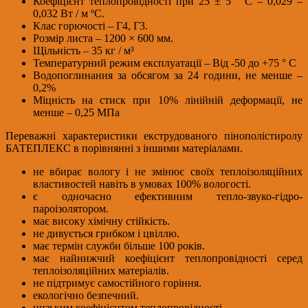
Коефіцієнт теплопровідності при 25 ± 5 ° С – 0,029 –
0,032 Вт / м ºС.
Клас горючості – Г4, Г3.
Розмір листа – 1200 × 600 мм.
Щільність – 35 кг / м³
Температурний режим експлуатації – Від -50 до +75 ° С
Водопоглинання за обсягом за 24 години, не менше –
0,2%
Міцність на стиск при 10% лінійній деформації, не
менше – 0,25 МПа
Переважні характеристики екструдованого пінополістиролу
БАТЕПЛЕКС в порівнянні з іншими матеріалами.
не вбирає вологу і не змінює своїх теплоізоляційних
властивостей навіть в умовах 100% вологості.
є одночасно ефективним тепло-звуко-гідро-
пароізолятором.
має високу хімічну стійкість.
не дивується грибком і цвіллю.
має термін служби більше 100 років.
має найнижчий коефіцієнт теплопровідності серед
теплоізоляційних матеріалів.
не підтримує самостійного горіння.
екологічно безпечний.
низьким коефіцієнтом теплопровідності.