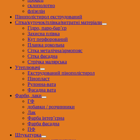
склополотно
флізелін
Пінополістирол екструдований
Сітка/куточок/плівка/витратні матеріали
Гідро, паро-бар’єр
Захисна плівка
Кут перфорований
Планка цокольна
Сітка металічна/армопояс
Сітка фасадна
Стрічка малярська
Утеплювачі
Екструдований пінополістирол
Пінопласт
Рулонна-вата
Фасадна вата
Фарби, лаки
ГФ
добавки / розчинники
Лак
Фарба інтер’єрна
Фарба фасадна
ПФ
Штукатурка