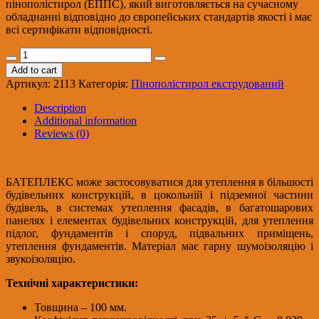
пінополістирол (ЕППС), який виготовляється на сучасному
обладнанні відповідно до європейських стандартів якості і має
всі сертифікати відповідності.
БАТЭПЛЕКС
35-
Add to cart
Г4
Артикул:
2113
Категорія:
Пінополістирол екструдований
40х1200х600
С/
Description
К
Additional information
уп.10шт/
Reviews (0)
Екструдований
пінополістирол
quantity
БАТЕПЛЕКС може застосовуватися для утеплення в більшості
будівельних конструкцій, в цокольній і підземної частини
будівель, в системах утеплення фасадів, в багатошарових
панелях і елементах будівельних конструкцій, для утеплення
підлог, фундаментів і споруд, підвальних приміщень,
утеплення фундаментів. Матеріал має гарну шумоізоляцію і
звукоізоляцію.
Технічні характеристики:
Товщина – 100 мм.