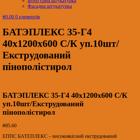
Інтер’єрна штукатурка
Фасадна штукатурка
₴0.00
0 елементів
БАТЭПЛЕКС 35-Г4
40х1200х600 С/К уп.10шт/
Екструдований
пінополістирол
БАТЭПЛЕКС 35-Г4 40х1200х600 С/К
уп.10шт/Екструдований
пінополістирол
₴
85.60
ЕППС БАТЕПЛЕКС – високоякісний екструдований