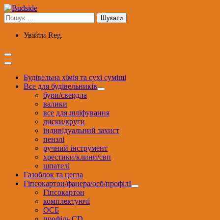
Перейти
до
Пошук:
вмісту
Увійти
Reg.
Будівельна хімія та сухі суміші
Все для будівельників
бури/свердла
валики
все для шліфування
диски/круги
індивідуальний захист
пензлі
ручний інструмент
хрестики/клини/свп
шпателі
Газоблок та цегла
Гіпсокартон/фанера/осб/профілІ
Гіпсокартон
комплектуючі
ОСБ
профіль CD