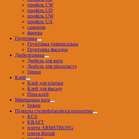
профіль CW
профіль UD
профіль UW
профіль UА
саморізи
фанера
Грунтовка
Грунтовка універсальна
Грунтовка фасадна
Дюбелі/цвяхи
Дюбель для вати
Дюбель для пінопласту
Цвяхи
Клей
Клей для плитки
Клей для фасаду
Піна-клей
Мінеральна вата
Ізовер
Підвісна стеля/флізелін/склополотно
KCS
KRAFT
плити ARMSTRONG
плити Китай
профілі