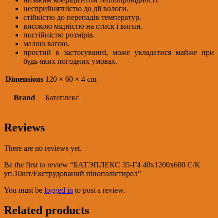
несприйнятністю до дії вологи.
стійкістю до перепадів температур.
високою міцністю на стиск і вигин.
постійністю розмірів.
малою вагою.
простий в застосуванні, може укладатися майже при
будь-яких погодних умовах.
Dimensions
120 × 60 × 4 cm
Brand
Батеплекс
Reviews
There are no reviews yet.
Be the first to review “БАТЭПЛЕКС 35-Г4 40х1200х600 С/К
уп.10шт/Екструдований пінополістирол”
You must be
logged in
to post a review.
Related products