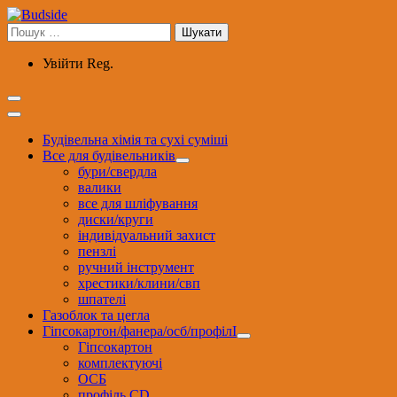
Перейти
до
Пошук:
вмісту
Увійти
Reg.
Будівельна хімія та сухі суміші
Все для будівельників
бури/свердла
валики
все для шліфування
диски/круги
індивідуальний захист
пензлі
ручний інструмент
хрестики/клини/свп
шпателі
Газоблок та цегла
Гіпсокартон/фанера/осб/профілІ
Гіпсокартон
комплектуючі
ОСБ
профіль CD