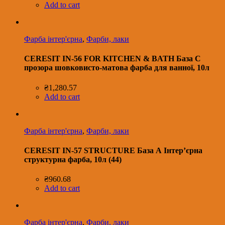
Add to cart
Фарба інтер'єрна
,
Фарби, лаки
CERESIT IN-56 FOR KITCHEN & BATH База С
прозора шовковисто-матова фарба для ванної, 10л
₴
1,280.57
Add to cart
Фарба інтер'єрна
,
Фарби, лаки
CERESIT IN-57 STRUCTURE База А Інтер’єрна
структурна фарба, 10л (44)
₴
960.68
Add to cart
Фарба інтер'єрна
,
Фарби, лаки