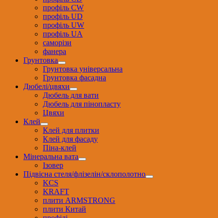
профіль CW
профіль UD
профіль UW
профіль UА
саморізи
фанера
Грунтовка
Грунтовка універсальна
Грунтовка фасадна
Дюбелі/цвяхи
Дюбель для вати
Дюбель для пінопласту
Цвяхи
Клей
Клей для плитки
Клей для фасаду
Піна-клей
Мінеральна вата
Ізовер
Підвісна стеля/флізелін/склополотно
KCS
KRAFT
плити ARMSTRONG
плити Китай
профілі