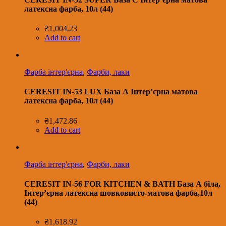
латексна фарба, 10л (44)
₴
1,004.23
Add to cart
Фарба інтер'єрна
,
Фарби, лаки
CERESIT IN-53 LUX База А Інтер’єрна матова
латексна фарба, 10л (44)
₴
1,472.86
Add to cart
Фарба інтер'єрна
,
Фарби, лаки
CERESIT IN-56 FOR KITCHEN & BATH База А біла,
Інтер’єрна латексна шовковисто-матова фарба,10л
(44)
₴
1,618.92