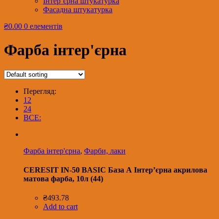
Інтер’єрна штукатурка
Фасадна штукатурка
₴0.00
0 елементів
Фарба інтер'єрна
Перегляд:
12
24
ВСЕ:
Фарба інтер'єрна
,
Фарби, лаки
CERESIT IN-50 BASIC База А Інтер’єрна акрилова
матова фарба, 10л (44)
₴
493.78
Add to cart