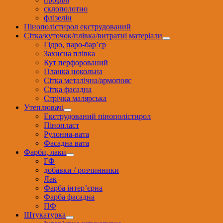
склополотно
флізелін
Пінополістирол екструдований
Сітка/куточок/плівка/витратні матеріали
Гідро, паро-бар’єр
Захисна плівка
Кут перфорований
Планка цокольна
Сітка металічна/армопояс
Сітка фасадна
Стрічка малярська
Утеплювачі
Екструдований пінополістирол
Пінопласт
Рулонна-вата
Фасадна вата
Фарби, лаки
ГФ
добавки / розчинники
Лак
Фарба інтер’єрна
Фарба фасадна
ПФ
Штукатурка